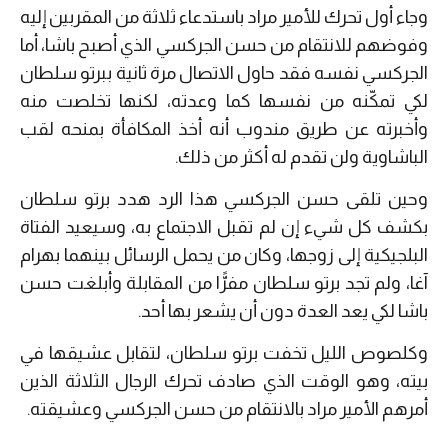
وجاء أول تحرك للأمير مراد باستدعاء ثلاثة من المقربين إليه
وفوضهم للانتقام من حسن الجركسي الذي أصبح باشا، أما
الجركسي نفسه فقد حاول الاتصال مرة ثانية ببرتو سلطان
لكي تمكّنه من نفسها كما وعدته، لكنها تخلصت منه
وأخبرته عن طريق مندوب أنه أخذ المكافأة بمنحه لقب
الباشاوية ولن تقدم له أكثر من ذلك.
وحين تلقى حسن الجركسي هذا الرد هدد برتو سلطان
بكشف كل شيء إن لم تقبل الاجتماع به، وسيعيد الفتاة
البلجيكية إلى زوجها، وكان من يحمل الرسائل بينهما بهرام
آغا، ولم تجد برتو سلطان مفرًّا من المقابلة وأبلغت حسن
باشا لكي يعد العدة دون أن يشعر بها أحد.
وكلصوص الليل تخفت برتو سلطان، لتقابل عشيقها في
بيته، وهو الوقت الذي صادف تحرك الرجال الثلاثة الذين
أمرهم الأمير مراد بالانتقام من حسن الجركسي وعشيقته.