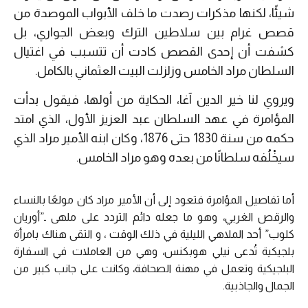
شيئًا، لكنها مذكرات رصدت ما خلف الأبواب الموصدة من
قصص غرام بين سلاطين الترك وبعض الجواري، بل
كشفت أن إحدى القصص كادت أن تتسبب في اغتيال
السلطان مراد الخامس وزلزلت البيت العثماني بالكامل.
ويروي لنا خير الدين آغا، الحكاية من أولها، فيقول بدأت
المؤامرة في عهد السلطان عبد العزيز الأول، الذي امتد
حكمه من سنة 1830 حتى 1876، وكان ابنه الأمير مراد الذي
سيخْلُفه سلطانًا من بعده وهو مراد الخامس.
أما تفاصيل المؤامرة فتعود إلى أن الأمير مراد كان مولعًا بالنساء
والرقص الغربي، وهو ما جعله دائم التردد على ملهى ـ”أوريان
كلوب” أحد الملاهي الليلية في ذلك الوقت ، و التقى هناك بامرأة
بلجيكية تُدعى نيلي هوبكنس، وهي من العاملات في السفارة
البلجيكية وتعمل في مهنة الصحافة، وكانت على جانب كبير من
الجمال والجاذبية.