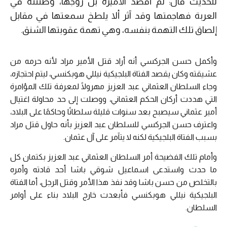
للحديث قال: لم أقصد الأميرة بل زوجها، وظننته في
العربة فهاجمتها وقد آثر ألا يلطخ سمعتها في مقابل
إلصاق تلك التهمة بنفسه، وهي تهمة عقوبتها الشنق.
وأكمل حسن الجركسي أنه أراد قتل الأمير مراد لأنه حرمه من
عشيقته وكان يقصد الفتاة البلجيكية نيللي هوبكنسي، ليتم احتجازه،
وجاء السلطان العثماني عبد العزيز مهرولًا لمعرفة تلك المؤامرة
التي هددت أركان الحكم العثماني، ووصلت إلى حد محاولة اغتيال
أمير عثماني سيصبح بعد سنوات قليلة سلطانًا وحاكمًا على البلاد،
واعترف حسن الجركسي للسلطان عبد العزيز بأنه حاول قتل مراد
بسبب الفتاة البلجيكية لكنه لا يتآمر على آل عثمان.
وأمام تلك الفضيحة أمر السلطان العثماني عبد العزيز بكتمان كل
ما حدث واستدعى اسماعيل شوقي باشا أحد قادته وأمره
بالتخلص من حسن باشا وقد نفذ هذا الأمر وقتل الرجل، أما الفتاة
البلجيكية نيللي هوبكنسي فأبعدت خارج البلاد بناء على أوامر
السلطان.