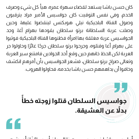
كان حسن باشا يستعد لقضاء سهرة عمره، هيأ كل شيء وصرف
الخدم، وفي نفس التوقيت كان جواسيس الأمير مراد يترقبون
وصول الفتاة البلجيكية نيلي هوبكنس لينقضوا عليها، وحين
وصلت عربة السلطانة برتو سلطان يقودها بهرام آغا، وجد
الجواسيس عربة مغلقة بها امرأة فظنوها الفتاة البلجيكية فوثبوا
على بهرام أغا وقتلوه، وجرحوا برتو سلطان جرحًا غائرًا وحاولوا جر
العربة لكن الحظ خانهم حين وقع أحد الجوادين فامتنع سير العربة
وتعالى صراخ برتو سلطان، فشعر الجواسيس بأن أمرهم انكشف
وخافوا أن يداهمهم حسن باشا بخدمه، فحاولوا الهروب.
جواسيس السلطان قتلوا زوجته خطأً
بدلاً عن العشيقة.