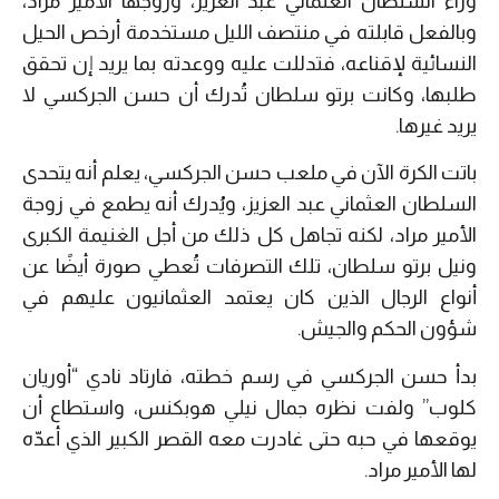
وراء السلطان العثماني عبد العزيز، وزوجها الأمير مراد،
وبالفعل قابلته في منتصف الليل مستخدمة أرخص الحيل
النسائية لإقناعه، فتدللت عليه ووعدته بما يريد إن تحقق
طلبها، وكانت برتو سلطان تُدرك أن حسن الجركسي لا
يريد غيرها.
باتت الكرة الآن في ملعب حسن الجركسي، يعلم أنه يتحدى
السلطان العثماني عبد العزيز، ويُدرك أنه يطمع في زوجة
الأمير مراد، لكنه تجاهل كل ذلك من أجل الغنيمة الكبرى
ونيل برتو سلطان، تلك التصرفات تُعطي صورة أيضًا عن
أنواع الرجال الذين كان يعتمد العثمانيون عليهم في
شؤون الحكم والجيش.
بدأ حسن الجركسي في رسم خطته، فارتاد نادي “أوريان
كلوب” ولفت نظره جمال نيلي هوبكنس، واستطاع أن
يوقعها في حبه حتى غادرت معه القصر الكبير الذي أعدّه
لها الأمير مراد.