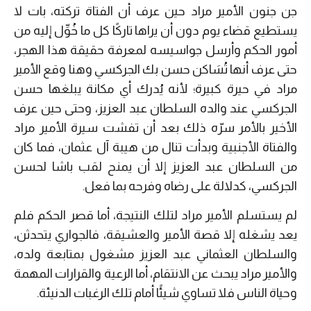
جن جنون الأمير مراد حين عرف أن الفتاة تركته، بات لا
يستطيع قضاء يوم دون أن يراها تاركًا كل ما خُوِّل إليه من
أمور الحكم وأرسل جواسيسه لمعرفة حقيقة هذا الهجر،
حتى عرف أنها تُسَاكن حسن بك الجركسي وهنا وقع الأمير
مراد في حيرة كبيرة؛ لأنه يُدرك أي مكانة يبلغها حسن
الجركسي عند والده السلطان عبد العزيز، وحتى حين عرف
الأخير بالأمر سرّه ذلك بعد أن تفشت سيرة الأمير مراد
والفتاة الأجنبية وبدأت تنال من هيبة آل عثمان، فما كان
من السلطان عبد العزيز إلا أن يمنح لقب باشا لحسن
الجركسي، كدلالة على رضاه وفرحه بما فعل.
لم يستسلم الأمير مراد لتلك النتيجة، أما قصر الحكم فلم
يعد يشغله إلا قصة الأمير والعشيقة، فالجواري يتحدثن،
والسلطان العثماني عبد العزيز مشغول بمتابعة ولده،
والأمير مراد يبحث عن الانتقام، أما الرعية والقرارات المهمة
وحياة الناس فلا تساوي شيئًا أمام تلك الرغبات الدنيئة.