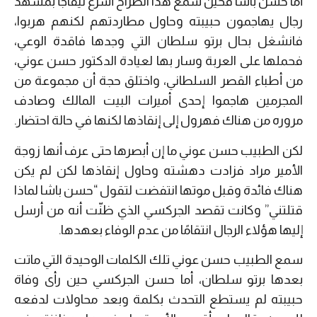
أما حسن باشا فحين سمع هذا الصراخ أسرع ليُفَاجَأ بمشهد
رجال يهاجمون حبيبته وحاول مطاردتهم لكنهم هربوا،
فانشغل بحال برتو سلطان التي وجدها فاقدة الوعي،
فحملها على العربة وسار بها لعيادة الدكتور حسن عوني،
من أطباء القصر السلطاني، واختلق حجة أن مجموعة من
المجرمين هاجموا إحدى أميرات البيت المالك وصادف
مروره من هناك فهرول إلى إنقاذها لكنها في حالة احتضار.
لكن الطبيب حسن عوني ما إن أبصرها حتى عرف أنها زوجة
الأمير مراد فزادت دهشته وحاول إنقاذها لكن لم يكن
هناك فائدة وقبل موتها انتفضت لتقول “حسن باشا لماذا
قتلتني” وكانت تقصد الجركسي الذي ظنّت أنه من أرسل
إليها هؤلاء الرجال انتقامًا من عدم الوفاء بعهدها.
سمع الطبيب حسن عوني تلك الكلمات الوحيدة التي ماتت
بعدها برتو سلطان، أما حسن الجركسي حين رأى وفاة
حبيبته لم يستطع التحدث بكلمة وبعد محاولات لدفعه