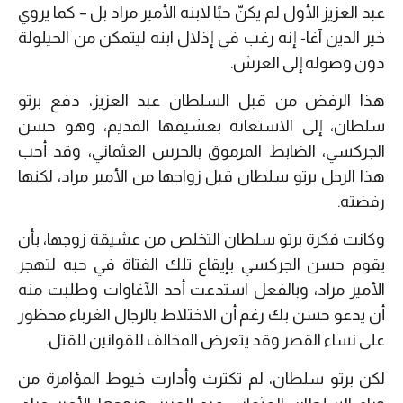
عبد العزيز الأول لم يكنّ حبًا لابنه الأمير مراد بل – كما يروي
خير الدين آغا- إنه رغب في إذلال ابنه ليتمكن من الحيلولة
دون وصوله إلى العرش.
هذا الرفض من قبل السلطان عبد العزيز، دفع برتو
سلطان، إلى الاستعانة بعشيقها القديم، وهو حسن
الجركسي، الضابط المرموق بالحرس العثماني، وقد أحب
هذا الرجل برتو سلطان قبل زواجها من الأمير مراد، لكنها
رفضته.
وكانت فكرة برتو سلطان التخلص من عشيقة زوجها، بأن
يقوم حسن الجركسي بإيقاع تلك الفتاة في حبه لتهجر
الأمير مراد، وبالفعل استدعت أحد الآغاوات وطلبت منه
أن يدعو حسن بك رغم أن الاختلاط بالرجال الغرباء محظور
على نساء القصر وقد يتعرض المخالف للقوانين للقتل.
لكن برتو سلطان، لم تكترث وأدارت خيوط المؤامرة من