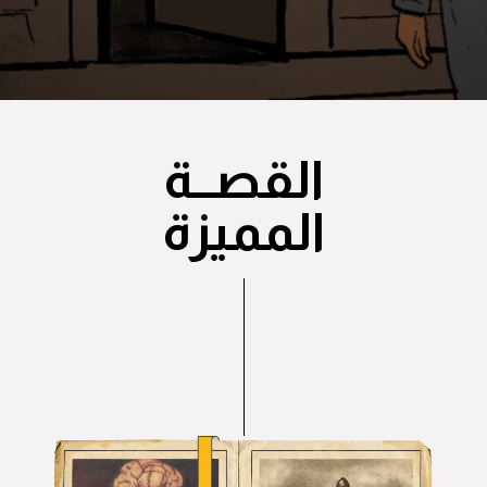
القصــة
المميزة