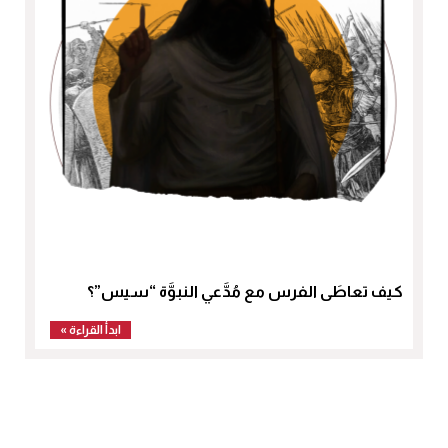
كيف تعاطَى الفرس مع مُدَّعي النبوَّة “سيس”؟
ابدأ القراءة »