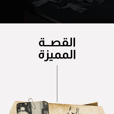
القصــة
المميزة