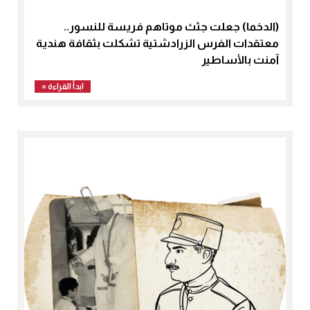
(الدخما) جعلت جثث موتاهم فريسة للنسور..
معتقدات الفرس الزرادشتية تشكلت بثقافة هندية
آمنت بالأساطير
ابدأ القراءة »