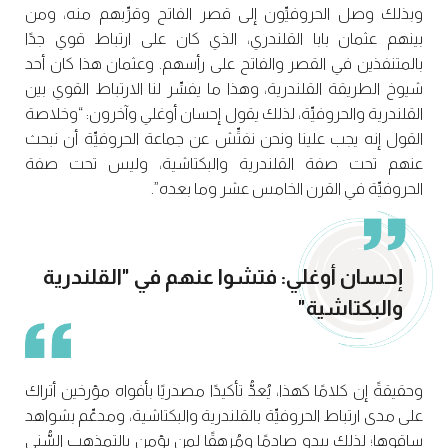
وبذلك وصل الحروفيِّون إلى قصر الفاتح وقرِّبهم منه، ومن
بينهم عثمان بابا القلندري، الذي كان على ارتباط قوي جدًا
بالمتنفذين في القصر والفاتح على رأسهم. وعثمان هذا كان أحد
شيوخ الطريقة القلندرية، وهذا ما يفسِّر لنا الارتباط القوي بين
القلندرية والحروفيِّة، لذلك يقول إحسان أوغلي وآخرون: “وخلاصة
القول إنه يجب علينا ونحن نفتِّش عن جماعة الحروفيِّة أن نبحث
عنهم تحت صفة القلندرية والبكتاشية، وليس تحت صفة
الحروفيِّة في القرن الخامس عشر وما بعده”.
إحسان أوغلي: فتشوا عنهم في "القلندرية
والبكتاشية"
وحقيقةً إن كلامًا كهذا، يُعدُّ تأكيدًا مصدريًا بأفواه مؤرخين أتراك
على مدى ارتباط الحروفيِّة بالقلندرية والبكتاشية، ومدعِّم بشواهد
ساقوها؛ لذلك يبدو صادمًا ومُرهقًا لمن يؤمن بالتمذهب السُّني