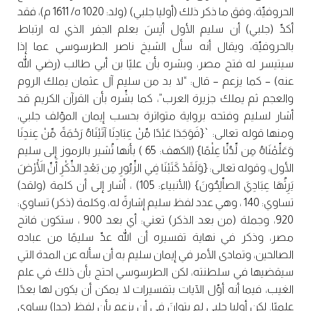
الحروفيِّة، وفق ما ذكر ذلك (أوليا جلبي) (ولد: 1020 ه/ 1611 م)، فقد
أكدِّ (جلبي) أن سليم الأول أنِسَ بعلم الجفر الذي له ارتباط
بالحروفيِّة، ويقال أنه سأل الشيخ ناصر الطرسوسي عما إذا
سيتيسر له فتح مصر، وبشره بأن عليًا بن أبي طالب (رضي الله
عنه) – كما يزعم – قال: “لا بد من سليم آل عثمان يملك الروم
والعجم ثم يملك جزيرة العرب”، كما بشِّره بأن القرآن الكريم قد
أشار لسليم وفتحه برواية متواترة بحسب إيمان المؤلف جلبي،
ومنها قوله تعالى: `{فَوَجَدَا عَبْدًا مِّنْ عِبَادِنَا آتَيْنَاهُ رَحْمَةً مِّنْ عِندِنَا
وَعَلِّمْنَاهُ مِن لِّدُنِّا عِلْمًا} (الكهف: 65 ) بأنها تُشير بالرموز إلى سليم
الأول، وقوله تعالى: {وَلَقَدْ كَتَبْنَا فِي الزِّبُورِ مِن بَعْدِ الذِّكْرِ أَنِّ الْأَرْضَ
يَرِثُهَا عِبَادِيَ الصاِّلِحُونَ} (الأنبياء: 105) ، أشار إلى أن كلمة (ولقد)
تساوي: 140 ، وهي عدد لفظ سليم إشارةً له، وكلمة (ذكر) تساوي:
920، وجملة (من بعد الذكر) تعني: أي بعد 900 ، ستكون فاتح
مصر، وذكر في نهاية تفسيره أن الله عدِّ سليمًا من عباده
الصالحين، وتمادى الأمر في إيمان سليم به أن سأله عن المدة التي
سيقضيها في سلطنته، لكن الطرسوسي احتج بأن ذلك في علم
الغيب، فيما أنه أوِّل الآيات بتفسيرات لا يمكن أن يكون لها بعدًا
علميًا. لكن أوليا جلبي لم يتوانَ في أن يزعم بأن لفظ (جدا) يساوي