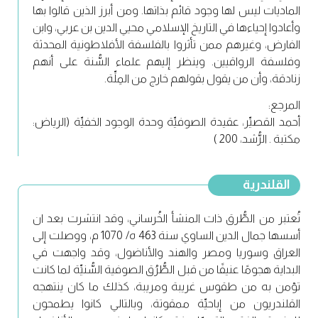
الماديات ليس لها وجود قائم بذاتها. ومن أبرز الذين قالوا بها
وأعادوا إحياءها في التاريخ الإسلامي محيي الدين بن عربي، وابن
الفارض، وغيرهم ممن تأثروا بالفلسفة الأفلاطونية المحدثة
وفلسفة الرواقيين. وينظر إليهم علماء السُّنة على أنهم
زنادقة، وأن من يقول بقولهم خارج من المِلِّة.
المرجع:
أحمد القصيِّر، عقيدة الصوفيِّة وحدة الوجود الخفيِّة (الرياض:
مكتبة . الرُّشد، 200 )
القلندرية
تُعتبر من الطُّرق ذات المنشأ الخُرساني، وقد انتشرت بعد ان
أسسها جمال الدين الساوي سنة 463 ه/ 1070 م، ووصلت إلى
العراق وسوريا ومصر والهند والأناضول، وقد واجهت في
البداية هجومًا عنيفًا من قبل الطُّرُق الصوفية السُّنيِّة لما كانت
تؤمن به من طقوس غريبة ومريبة، كذلك ما كان ينتهجه
القلندريون من إباحيِّة ممقوتة، وبالتالي كانوا يطمحون