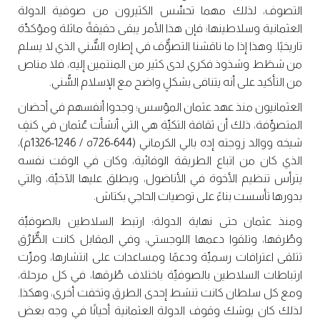
التصوف، لذلك مهما تحسِّس الكثيرون من صوفية الدولة
العثمانية وسلاطينها؛ فإن هذا الأمر يبقى حقيقةً ماثلة ومؤكدِّة
تاريخيًا. وهذا إذا ما ناقشنا التصوٌّف في إطاره السٌّني الذي لا يسلم
من شطَط وشذوذ فكري لدى كثير من المنتمين إليه، فلا مناص
من التأكيد على أنه يتنافى بشكلٍ واضح مع الإسلام السُّني.
العثمانيون منذ عهد عثمان المؤسس؛ وجدوا أنفسهم في أحضان
المتصوِّفة، ذلك أن ثقافة التكيِّة هي التي أنشأت عُثمان في كنفِ
شيخه ووالد زوجته إده بالي الكرماني (644-726ه / 1246-1326م)،
الذي كان من اتباع الطريقة الوفائية، وكان في الوقت نفسه
يترأس تنظيم الأخوة في الأناضول، ويطلق عليها الآخيِّة، والتي
بدورها تأسست بناءً على توصيات الحاجي بكتاش.
ومنذ عثمان حتى نهاية الدولة؛ ارتبط السلاطين بالصوفيِّة
وطُرقها، وتلقوا دعمها اللوجستي، وفي المقابل كانت الطٌّرُق
تتلقى اعترافات رسميِّة ودعمًا ومساعدات على انتشارها، ومرِّت
ارتباطات السلاطين بالصوفيِّة باختلاف طُرقها، في كل مرحلة،
ومع كل سلطان كانت تنشط إحدى الطرق وتخفت أخرى، وهكذا.
لذلك كان يوشك وقوف الدولة العثمانية أحيانًا في وجه بعض