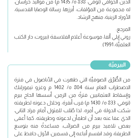
الدين الخوافي (توفي: 838 ه/ 1435 م) من مواليد خُراسان،
له مجموعة من المؤلفات، أبرزها: رسالة الوصايا القدسية،
الأوراد الزينية، منهج الرشاد.
المرجع:
روني إيلي ألفا، موسوعة أعلام الفلاسفة (بيروت: دار الكتب
العلميِّة، 1991).
البيرميِّة
من الطٌّرُق الصوفيِّة التي ظهرت في الأناضول في فترة
الاضطراب العام سنة 804 ه/ 1402 م وغزو تيمورلنك
وإسقاط العثمانيين فترةً من الزمن، أسسها الحاج بيرم
(توفي: 833 ه/ 1430 م) قرب أنقرة، وخلال دعوته لطريقته
شكت الدولة في أمره، لذا طُلب للمثول أمام مراد الثاني،
الذي عفا عنه بعد أن اطمأن لدعوته وطريقته، كما أعفى
بعض تلاميذ بيرم من الضرائب، مساعدةً منه بتوسع
الطريقة، وقد انقسم أتباعه إلى قسمين: الأول حافظ على