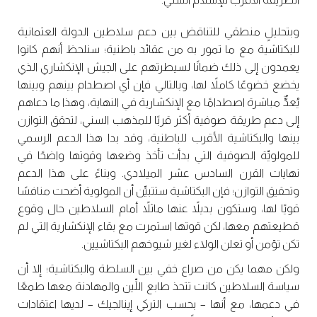
وبتحليلٍ منطقي للتناقض بين دعم سلاطين الدولة العثمانية
للبكتاشية مع ما تمور به من عقائد باطنية؛ سنلحظ أنهم كانوا
يعمدون إلى ذلك ضمانًا لسيطرتهم على الجيش الإنكشاري الذي
يخضع خضوعًا كاملاً لها، وبالتالي فإن أي اصطدام بينهم وبينها
يُعدٌّ مباشرة اصطدامًا مع الإنكشارية في النهاية، وهذا ما دعاهم
إلى دعم طريقة صوفية أكثر قربًا للمذهب السني، لتحقق التوازن
بينها والبكتاشية الأقرب للباطنية، وقد بدا هذا الدعم الرسمي
للمولويِّة الصوفية التي بدأت تأخذ وضعها وقوتها واضحًا في
نهايات القرن السادس عشر الميلادي. وبناءً على هذا الدعم
وتحقيق التوازن؛ فإن البكتاشية ستتبيِّن أن المولوية أضحت منافسًا
قويًا لها، وستكون بديلاً عنها ماثلاً أمام السلاطين حال وقوع
قطيعتهم معها، لكن قوتها استمرت مع بقاء الإنكشارية التي لم
تكن تؤمن أو تعلن الولاء لغير شيوخهم البكتاشيين.
ولكن مهما يكن من صراع خفي بين السلطة والبكتاشية؛ إلا أن
سياسة السلاطين كانت تتحذ طابع اللِّين والمهادنة معها طمعًا
في دعمها، مع أنها – بحسب التركي إينالجيك – لديها اعتقادات