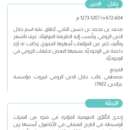
جلال الدين
الرومي
672-604 ه/ 1207-1273 م
محمد بن محمد بن حسين البلخي، يُطلق عليه اسم جلال
الدين الرومي، وتُنسب إليه الطريقة المولويِّة، عرف بالشعر
وتأليف كثير من المؤلفات أشهرها المثنوي، وكانت له آراء
داعمة في الوجوديِّة، يسميها البعض تحليقات الرومي في
الوجوديِّة.
المرجع:
مصطفى غالب، جلال الدين الرومي (بيروت: مؤسسة
عزالدين، 1982).
الزينيِّة
إحدى الطٌّرُق الصوفية المؤثرة في فترة من الفترات
الوسيطة في التاريخ العثماني في الأناضول، أسسها زين