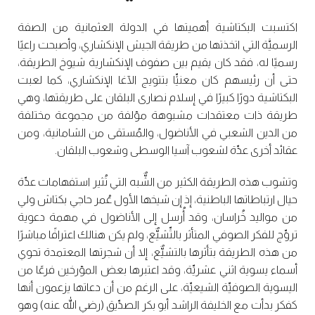
اكتسبت البكتاشية أهميتها في الدولة العثمانية من الصفة
الرسميَّة التي اتخذتها من طريقة الجيش الإنكشاري، وأصبحت راعيًا
رسميًا له، فقد كان يقيم بين صفوف الإنكشارية شيوخ الطريقة،
حتى أن رئيسهم كان معنيٍّا بتتويج الآغا الإنكشاري، كما لعبت
البكتاشية دورًا كبيرًا في إسلام نصارى البلقان على طريقتها، وهي
طريقة ذات معتقدات مشبوهة مؤلفة من مجموعة مختلفة
من الدين الشعبي في الأناضول، والمُستقى من الشامانية، ومن
عقائد أخرى عدِّة لشعوب آسيا الوسطى وشعوب البلقان.
وتشوب هذه الطريقة الكثير من الشٌّبه التي تُثير استفهامات عدِّة
حيال ارتباطاتها الباطنية، إذ إن شيخها الأول عُمر حاجي بكتاش ولي
من مواليد خُراسان، وقد أُرسل إلى الأناضول في مهمة دعوية
تروِّج للفكر الصوفي المتأثر بالتِّشيٌّع، ولم يكن هنالك اعترافًا مباشرًا
من هذه الطريقة بتأثرها بالتشيٌّع، إلا أن شجرتها المعتمدة تحوي
أسماء يسوية اثني عشريِّة، وقد اعتبرها بعض المؤرخين فرعًا من
اليسوية الصوفيِّة الشيعيِّة، على الرغم من أن دعاتها يزعمون أنها
كفكر بدأت مع الخليفة الراشد أبو بكر الصدِّيق (رضي الله عنه) وهو