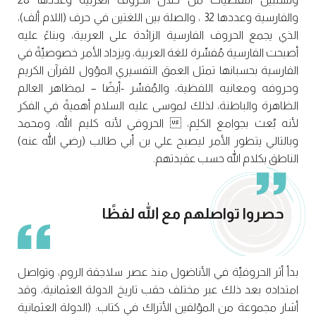
والفارسية وعددها 32 ، والصلة بين اللغتين في حرف (اللام ألف)،
الذي يجمع الحروف الفارسية الزائدة على العربية، وبناءً عليه
أصبحت الفارسية مُفسِّرة للغة العربية، ويزداد الأمر خصوصيِّةً في
الفارسية بحسبانها تمثل العمق التفسيري المؤول للقرآن الكريم
وحروفه ومعانيه اللفظية، والمُفسِّر -أيضًا – لمظاهر العالم
الظاهرة والباطنة، لذلك لموسى عليه السلام أهميةً في الفكر
لأنه بُعث بجوامع الكلِم،  الحروفي لأنه كليم الله، ومحمد
وبالتالي يتطور الأمر ليصبح علي بن أبي طالب (رضي الله عنه)
الناطق بكلام الله حسب عقيدتهم.
حصروا تواصلهم مع الله لفظًا
بدأ أثر الحروفيِّة في الأناضول منذ عصر سلاجقة الروم، وتواصل
امتداده بعد ذلك عبر مختلف حقب تاريخ الدولة العثمانية، وقد
أشار مجموعة من المؤلفين الأتراك في كتاب: (الدولة العثمانية