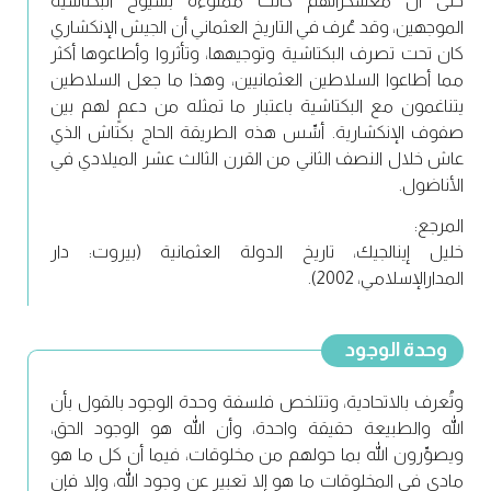
حتى أن معسكراتهم كانت مملوءة بشيوخ البكتاشية
الموجهين، وقد عُرف في التاريخ العثماني أن الجيش الإنكشاري
كان تحت تصرف البكتاشية وتوجيهها، وتأثروا وأطاعوها أكثر
مما أطاعوا السلاطين العثمانيين، وهذا ما جعل السلاطين
يتناغمون مع البكتاشية باعتبار ما تمثله من دعمٍ لهم بين
صفوف الإنكشارية. أسِّس هذه الطريقة الحاج بكتاش الذي
عاش خلال النصف الثاني من القرن الثالث عشر الميلادي في
الأناضول.
المرجع:
خليل إينالجيك، تاريخ الدولة العثمانية (بيروت: دار
المدارالإسلامي، 2002).
وحدة الوجود
وتُعرف بالاتحادية، وتتلخص فلسفة وحدة الوجود بالقول بأن
الله والطبيعة حقيقة واحدة، وأن الله هو الوجود الحق،
ويصوِّرون الله بما حولهم من مخلوقات، فيما أن كل ما هو
مادي في المخلوقات ما هو إلا تعبير عن وجود الله، وإلا فإن