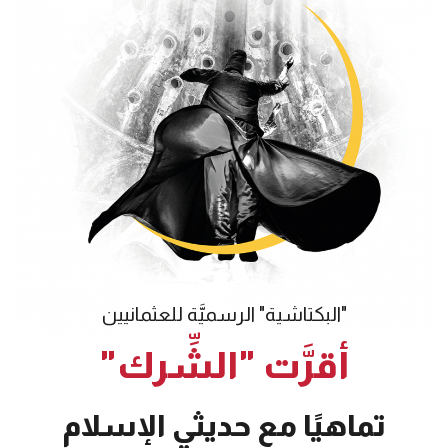
"البكتاشية" الرسميَّة للعثمانيين
أقرَّت "الشِّرك"
تماهيًا مع حديثي الإسلام