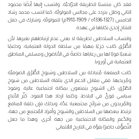
فقد كان منتسبًا للطريقة الجرِّاحيِّة، وانتسب إليها أيضًا محمود
الثاني وظل يتردد على مجالس المولويِّة، كما انتسب محمد رشاد
الخامس (1327-1336ه / 1909-1918م) للمولويِّة، وشارك في حفل
افتتاح إحدى تكاياها في عهده.
وانتساب السلاطين لطريقة لا يعني عدم ارتباطهم بغيرها، لأن
الطٌّرُق كانت جزءًا مهمًا من سلطة الدولة العثمانية، وداعمًا
شعبيًا قويًا لها بين رعاياها، خاصةً في الأناضول ومسلمي المناطق
العثمانية في أوروبا.
كانت المنفعة مُتبادلة بين السلاطين وشيوخ الطٌّرُق الصوفيِّة
ومُريديها، ففي مقابل الدعم الذي يتلقاه السلاطين من شيوخ
الطّرُق؛ كان الشيوخ يتمتعون بمكانة اجتماعية عالية، ونفوذ
سياسي قويٍّ في البلاط، وكلما ازداد هذا النفوذ، كثُر الأتباع
والمُريدون من شرائح مجتمعية عدِّة، وبذلك فإن حلقة المنافع
ترتبط ببعضها بين السلاطين والشيوخ وأفراد المُجتمع من جهة،
والدِّعم والمكانة الاجتماعية من جهة أخرى، وهذا ما جعل
التِّصوٌّف حاضرًا بقوِّة في التاريخ العُثماني