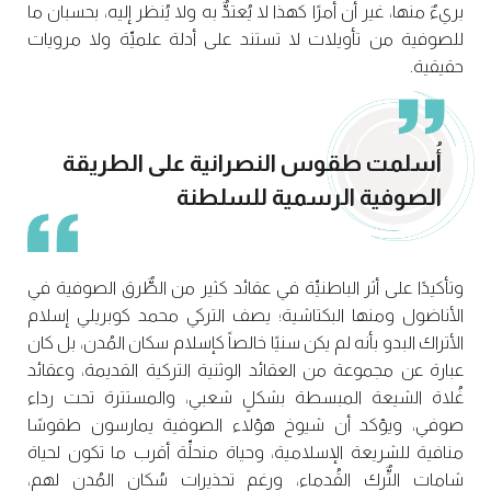
بريءٌ منها، غير أن أمرًا كهذا لا يُعتدٌّ به ولا يُنظر إليه، بحسبان ما
للصوفية من تأويلات لا تستند على أدلة علميِّة ولا مرويات
حقيقية.
أُسلمت طقوس النصرانية على الطريقة
الصوفية الرسمية للسلطنة
وتأكيدًا على أثر الباطنيِّة في عقائد كثير من الطٌّرق الصوفية في
الأناضول ومنها البكتاشية؛ يصف التركي محمد كوبريلي إسلام
الأتراك البدو بأنه لم يكن سنيًا خالصاً كإسلام سكان المُدن، بل كان
عبارة عن مجموعة من العقائد الوثنية التركية القديمة، وعقائد
غُلاة الشيعة المبسطة بشكلٍ شعبي، والمستترة تحت رداء
صوفي، ويؤكد أن شيوخ هؤلاء الصوفية يمارسون طقوسًا
منافية للشريعة الإسلامية، وحياة منحلِّة أقرب ما تكون لحياة
شامات التٌّرك القُدماء، ورغم تحذيرات سُكان المُدن لهم،