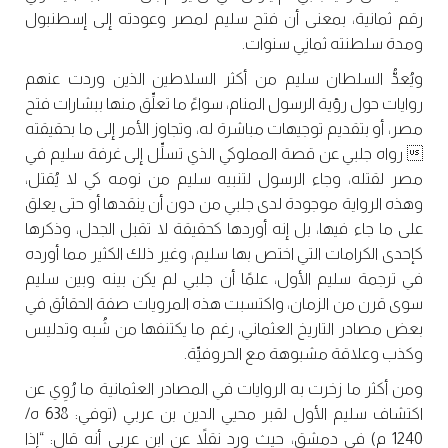
رقم ثمانية، بمعنى أن فتح سليم لمصر وعودته إلى إسطنبول
ومدة سلطنته ثمانِي سنوات.
ويُعدُّ السلطان سليم من أكثر السلاطين الذين وردت عنهم
روايات حول رؤية الرسول المنام، سواءً ما تعلِّق منها ببشارات فتح
مصر، أو بتقديم توجيهات مباشرة له، وتجاوز الأمر إلى ما بحقيقته
 رواه جلبي عن قصة المملوكي الذي تسلِّل إلى غرفة سليم في
مصر لقتله، وجاء الرسول لتنبيه سليم من نومه كي لا يُقتل،
وهذه الرواية موجودة لدى جلبي من دون أن ينقدها أو حتى يعلق
على ما جاء فيها، بل إنه أوردها كحقيقة لا تقبل الجدل، وذكرها
كإحدى الكرامات التي اختص بها سليم، وغير ذلك الكثير مما أورده
في ترجمة سليم الأول، علمًا أن جلبي لم يكن بينه وبين سليم
سوى قرن من الزمان، واكتسبت هذه المرويات صفة الحقائق في
بعض مصادر التاريخ العثماني، رغم ما يكتنفها من شُبه وتدليس
وكذب وعلاقة مشبوهة مع الحروفيِّة.
ومن أكثر ما زخرت به الروايات في المصادر العثمانية ما رُوِي عن
اكتشاف سليم الأول لقبر محيي الدين بن عربي (توفي: 638 ه/
1240 م) في دمشق، حيث ورد نقلاً عن ابن عربي أنه قال: “إذا