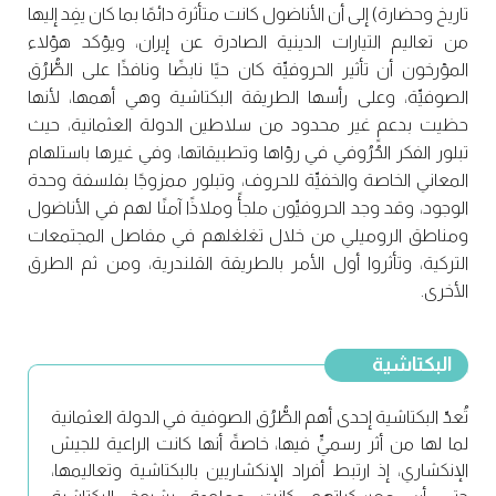
تاريخ وحضارة) إلى أن الأناضول كانت متأثرة دائمًا بما كان يفِد إليها
من تعاليم التيارات الدينية الصادرة عن إيران، ويؤكد هؤلاء
المؤرخون أن تأثير الحروفيِّة كان حيًا نابضًا ونافذًا على الطُّرُق
الصوفيِّة، وعلى رأسها الطريقة البكتاشية وهي أهمها، لأنها
حظيت بدعمٍ غير محدود من سلاطين الدولة العثمانية، حيث
تبلور الفكر الحُرُوفي في رؤاها وتطبيقاتها، وفي غيرها باستلهام
المعاني الخاصة والخفيِّة للحروف، وتبلور ممزوجًا بفلسفة وحدة
الوجود، وقد وجد الحروفيِّون ملجأً وملاذًا آمنًا لهم في الأناضول
ومناطق الروميلي من خلال تغلغلهم في مفاصل المجتمعات
التركية، وتأثروا أول الأمر بالطريقة القلندرية، ومن ثم الطرق
الأخرى.
البكتاشية
تُعدّ البكتاشية إحدى أهم الطُّرُق الصوفية في الدولة العثمانية
لما لها من أثر رسميٍّ فيها، خاصةً أنها كانت الراعية للجيش
الإنكشاري، إذ ارتبط أفراد الإنكشاريين بالبكتاشية وتعاليمها،