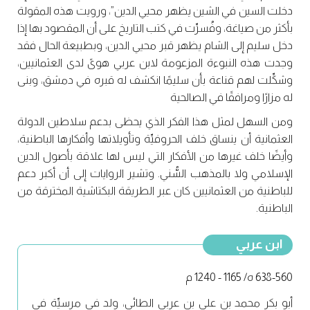
دخلت السين في الشين يظهر محيي الدين”، ورويت هذه المقولة
بأكثر من صياغة، وفُسرِّت في كتب التاريخ على أن المقصود بها إذا
دخل سليم إلى الشام يظهر قبر محيي الدين، وبطبيعة الحال فقد
وجدت هذه النبوءة المزعومة لابن عربي هوىً لدى العثمانيين،
وشكِّلت لهم قناعة بأن سليمًا انكشف له قبره في دمشق، وبنى
له مزارًا ومرافقًا في الصالحية
ومن السهل لمثل هذا الفكر الذي يحظى بدعم سلاطين الدولة
العثمانية أن ينساق خلف الحروفيِّة وتأويلاتها وأفكارها الباطنية،
وأيضًا خلف غيرها من الأفكار التي ليس لها علاقة بأصول الدين
الإسلامي ولا بالمذهب السُّني. وتشير الروايات إلى أن أكبر دعم
للباطنية من العثمانيين كان عبر الطريقة البكتاشية المخترقة من
الباطنية.
ابن عربي
638-560 ه/ 1165 - 1240 م
أبو بكر محمد بن علي بن عربي الطائي، ولد في مرسيِّة في