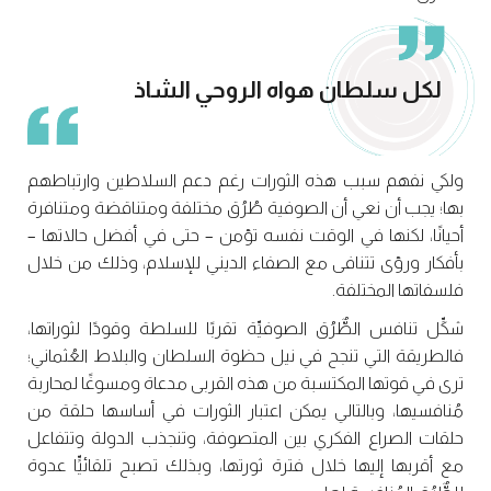
لكل سلطان هواه الروحي الشاذ
ولكي نفهم سبب هذه الثورات رغم دعم السلاطين وارتباطهم
بها؛ يجب أن نعي أن الصوفية طُرُق مختلفة ومتناقضة ومتنافرة
أحيانًا، لكنها في الوقت نفسه تؤمن – حتى في أفضل حالاتها –
بأفكار ورؤى تتنافى مع الصفاء الديني للإسلام، وذلك من خلال
فلسفاتها المختلفة.
شكِّل تنافس الطٌّرُق الصوفيِّة تقربًا للسلطة وقودًا لثوراتها،
فالطريقة التي تنجح في نيل حظوة السلطان والبلاط العُثماني؛
ترى في قوتها المكتسبة من هذه القربى مدعاة ومسوغًا لمحاربة
مُنافسيها، وبالتالي يمكن اعتبار الثورات في أساسها حلقة من
حلقات الصراع الفكري بين المتصوفة، وتنجذب الدولة وتتفاعل
مع أقربها إليها خلال فترة ثورتها، وبذلك تصبح تلقائيٍّا عدوة