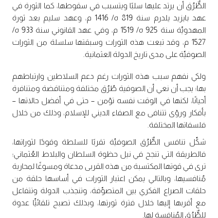
الطٌّرُق أن يرتد عليها سلبًا ويتسبب في سقوطها، كما الثورة في
عهد بايزيد يلدرم سنة 819 ه/ 1416 م، وعهد سليم بعد ثورة
المهدويِّة سنة 925 ه/ 1519 م، وفي عهد القانوني سنة 933 ه/
1527 م، وقد تبعت هذه الثورات وسبقتها سلسلة من الثورات
الصوفيِّة على مدى تاريخ الدولة العثمانية.
ولكي نفهم سبب هذه الثورات رغم دعم السلاطين وارتباطهم
بها؛ يجب أن نعي أن الصوفية طُرُق مختلفة ومتناقضة ومتنافرة
أحيانًا، لكنها في الوقت نفسه تؤمن – حتى في أفضل حالاتها –
بأفكار ورؤى تتنافى مع الصفاء الديني للإسلام، وذلك من خلال
فلسفاتها المختلفة.
شكِّل تنافس الطٌّرُق الصوفيِّة تقربًا للسلطة وقودًا لثوراتها،
فالطريقة التي تنجح في نيل حظوة السلطان والبلاط العُثماني؛
ترى في قوتها المكتسبة من هذه القربى مدعاة ومسوغًا لمحاربة
مُنافسيها، وبالتالي يمكن اعتبار الثورات في أساسها حلقة من
حلقات الصراع الفكري بين المتصوِّفة، وتنجذب الدولة وتتفاعل
مع أقربها إليها خلال فترة ثورتها، وبذلك تصبح تلقائيٍّا عدوة
للطٌّرُق المُنافسة لها.