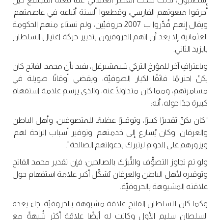
أحرقوا مبعوثهم الفارسي، وقطعوا ألسنة أتباعه في عاصمتهم،
ويقال إنهم قُدِّروا ب 2007 حروفيِّين، ولم تستاء منهم الحكومة
العثمانية إلا بعد أن اتهم الحروفيون بتدبير حركة اغتيال السلطان
بايزيد الثاني.
وباعترافٍ آخر للمؤرخ التركي شيمشيرغل، يفيد بأن محمد الفاتح كان
يكنّ احترامًا فائقًا لكبار الصوفيِّة، ويقضي أوقاتًا طويلة في
مسامرتهم، ومما كان متداولًا عنه، والذي يرسم علامة استفهام
كبيرة جدًا حوله، أنه:
“كان يكنّ تقديرًا كبيرًا، وتوقيرًا عظيمًا للمتصوفين، وأهل الباطن
والعرفان، وكان يُسارع إلى خدمتهم، وتوفير أسباب الراحة لهم،
ويزورهم على الدوام ليتبرك بدعواتهم الصالحة”.
ولو تم تجاوز التصوُّف والتِّبرُك بالصالحين؛ فإن تقدير محمد الفاتح
وتوقيره لأهل الباطن والعرفان يُشكِّل أكبر علامة استفهام حول
علاقته المشبوهة بالحروفيِّة.
وكما كان للسلطان الفاتح علاقة مشبوهة بالحروفيِّة، جاء بعده
السلطان سليم الأول وكانت له أيضًا علاقة أكثر شُبهةً مع