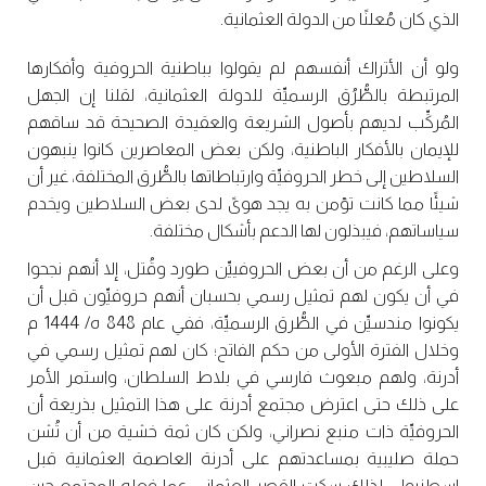
الذي كان مُعلنًا من الدولة العثمانية.
ولو أن الأتراك أنفسهم لم يقولوا بباطنية الحروفية وأفكارها
المرتبطة بالطُّرُق الرسميِّة للدولة العثمانية، لقلنا إن الجهل
المُركِّب لديهم بأصول الشريعة والعقيدة الصحيحة قد ساقهم
للإيمان بالأفكار الباطنية، ولكن بعض المعاصرين كانوا ينبهون
السلاطين إلى خطر الحروفيِّة وارتباطاتها بالطُّرق المختلفة، غير أن
شيئًا مما كانت تؤمن به يجد هوىً لدى بعض السلاطين ويخدم
سياساتهم، فيبذلون لها الدعم بأشكال مختلفة.
وعلى الرغم من أن بعض الحروفييِّن طورد وقُتل، إلا أنهم نجحوا
في أن يكون لهم تمثيل رسمي بحسبان أنهم حروفيِّون قبل أن
يكونوا مندسيِّن في الطُّرق الرسميِّة، ففي عام 848 ه/ 1444 م
وخلال الفترة الأولى من حكم الفاتح؛ كان لهم تمثيل رسمي في
أدرنة، ولهم مبعوث فارسي في بلاط السلطان، واستمر الأمر
على ذلك حتى اعترض مجتمع أدرنة على هذا التمثيل بذريعة أن
الحروفيِّة ذات منبع نصراني، ولكن كان ثمة خشية من أن تُشن
حملة صليبية بمساعدتهم على أدرنة العاصمة العثمانية قبل
إسطنبول، لذلك سكت القصر العثماني عما فعله المجتمع حين