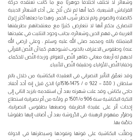
وشعائر لا تختلف اختلافًا جوهريًا مع ما كانت تعتقده حركة
القزلباش الشيعية، كما أنها لم تكن تُلح على أداء الشعائر الدينية
كالصلاة والصوم، ولم تحظر شُرب الخمر، وهذا ما جعلها أكثر إغراءً
للنصارى بحكم أنها لا تتعارض كثيرًا مع معتقداتهم بطريقتها
الغريبة في فهم الدين وشعائره، بجانب وجود التثليث في عقيدتها
المتمثلة بالله ومحمد صلى الله عليه وسلم ، وعلي (رضي الله
عنه)، وطقوس الاعتراف بالذنوب لشيوخهم، كما أن النِّصَ القرآني
لديهم له أربعة معاني: ظاهر النِّص للعوام، وزبدة النِّص للحكماء،
وخفايا النِّص للأولياء، وحقيقة النِّص للأنبياء.
وقد تعمِّق التأثير النصراني في العقيدة البكتاشية من خلال بالم
سلطان ( 880 – 922 ه / 1475-1516م) الذي قيل إنه أحد أحفاد
حاجي بكتاش، وقد علت شهرته بعد أن استقدمه بايزيد الثاني إلى
التكية البكتاشية سنة 906 ه/ 1501 م، ولأنه من أم نصرانية استطاع
إحداث أثر على عقيدة الطريقة وصبغها بطقوس النصرانية،
وطوِّر مفهوم الرهبنة في الدِّروشة بعد أن أضاف إليها طقوسًا
خاصِّة بها.
وظلِّت البكتاشية على قوتها ونفوذها وسيطرتها في الدولة