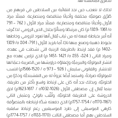
للطٌّرُق المُنافسة لها.
لذلك لا نتعجب حين نجد انتقائية بين السلاطين في قربهم من
طُرُق صوفيِّة مختلفة وأحيانًا متناقضة ومتصارعة. فمثلاً مراد
الأول وأحيانًا متناقضة ومتصارعة. فمثلاً مراد الأول ( 762 – 791
ه/ 1361 -1389 م) كان مرتبطًا ومتأثرًا بجلال الدين الرومي، لذا عُرف
أنه أمر بخياطة قبعة له من ثياب يُقال أنها تعود للرومي، وخاطها
بخيوط ذهبية وصنع منها تاجًا، أما بايزيد الأول ( 791- 804 ه/ 1389
-1402 م) فقد ارتبط بالطريقة الزينية التي نشطت في عهده،
ومراد الثاني ( 824- 855 ه/ 1421 -1451 م) الذي تزامن عهده مع
انتشار المولويِّة والبيرميِّة وإعفاؤه دراويشها من الضريبة دعمًا لها
للانتشار، والقانوني سليمان ( 926 – 973 ه / 1520-1566م) انتسب
للمولويِّة صراحةً، واستمد أيضًا عزوةً له من النقشبنديِّة وذكرًا من
الخلوتيِّة، وبذلك نجد أنه كان على ارتباط واسع بأكثر من طريقة،
بينما يُقال إن مصطفى الأول (1026-1032ه / 1617-1623م) لحق
الدروشة على الطريقة الخلوتيِّة، ولُقِّب بالوليّ، وعثمان الثاني
(1167-1170ه / 1754-1757م) الذي دفعته شدِّة ارتباطه بالمتصوِّفة
كارهي الموسيقى إلى طرد الموسيقيين رغم ارتباط سابقيه
السلاطين بهم، أما مصطفى الثالث (1170-1188ه / 1757-1774م)