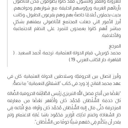
للعزوبة والفقر والتسوّل، فقد كانوا يطوفون مدن الأناضول
بأزيائهم الغريبة ورؤوسهم الحليقة مع شواربهم وحواجبهم،
بحيث يحملون أعلامًا خاصةً بهم وهم يقرعون الطبول، وكانت
أبرز الأمور التي جعلت المجتمع الأناضولي يمقتهم بشكلٍ
مباشر أنهم كانوا يعمدون للتمرد على النظم الاجتماعية
والأخلاقية.
المرجع
محمد كوبريلي، قيام الدولة العثمانية، ترجمة: أحمد السعيد . (
القاهرة: دار الكاتب العربي، 19 )
وأبرز اتصال بين الحروفيّة وسلاطين الدولة العثمانية كان في
عهد محمد الفاتح، إذ ورد في كتاب “الشقائق النعمانية” ما نصهُّ:
“بَعْضًا من أتباع فضل الله التبريزي رَئِيس الطِّائِفَة الحروفية الضِّالة
نَالَ خدمَة السُّلْطَان مُحَمِّد خَان وَأظْهر بَعْضًا من معارفه
المزخرفة حَتِّى مَال إليه السُّلْطَان مُحَمِّد خَان وآواه مَعَ اتِّبَاعه فِي
دَار السِّعَادَة واغتم لذَلِك الْوَزير مَحْمُود باشا غَايَة الاغتمام وَلم
يقدر أن يتَكَلِّم فِي حَقهم شيئًا خوفًا من السُّلْطَان”.