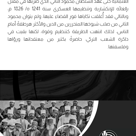
العثمانية حتى عهد السلطان محمود الثاني، الذي ضربها في مقتل
بإلغائه للإنكشارية وتنظيمها العسكري سنة 1241 ه/ 1826 م،
وبالتالي فقد أُغلقت تكاياها فور القضاء عليها، ولم يتوان محمود
الثاني من صلب شيوخها المتحررين من الدين والأكثر هرطقةً أمام
الناس، لذلك انتهت الطريقة كتنظيم وقوة، لكنها بقيت في
ذاكرة الشعب التركي، حاضرةً بكثير من معتقداتها ورؤاها
وفلسفتها.