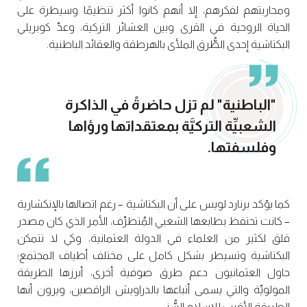
ومحاربتهم لفكرهم، إلا أنهم كانوا أكثر تنظيمًا وسيطرة على
الحياة الروحية في القرى وبين العشائر التركية، وعدِّ كوبريلي
البكتاشية إحدى الطُّرق الملأى بالهرطقة والعقائد الباطنية.
"الباطنية" لم تزل حاضرةً في الذاكرة
الشعبيِّة التركيَّة بمعتقداتها ورؤاها
وفلسفتها.
كما يؤكد برنارد لويس على أن البكتاشية – رغم اتصالها بالإنكشارية
– كانت تحتفظ بطابعها الشعبي المُتطرِّف، الأمر الذي كان مصدر
قلق لكثير من العلماء في الدولة العثمانية، وكي لا تتمكن
البكتاشية وتسيطر بشكل كامل على مختلف أطياف المجتمع؛
حاول العثمانيون دعم طرق صوفية أخرى، أبرزها الطريقة
المولويِّة والتي يسمى أتباعها بالدراويش الراقصين، ويرون أنها
الطريقة الأقرب للإسلام السُّني.