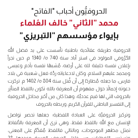
الحروفيُّون أحباب "الفاتح"
محمد "الثاني" خالف العُلماء
بإيواء مؤسسهم "التبريزي"
الحروفية طريقة عقائدية باطنية تأسست على يد فضل الله
الحُرُوفي المولود في استر أباد سنة 740 ه/ 1340 م، حين تجرأ
بإعلان نفسه خليفة لله على أرضه، مُشبهًا نفسه بآدم وعيسى
ومحمد عليهم السلام، وكان لادعاءاته ردِّة فعل شعبية في بلاد
فارس، ما جعله مُطاردًا إلى أن قُتل سنة 804 ه/ 1402 م. تركزت
دعوته إجمالاً حول مفهوم أن المعرفة بالله تكون باللفظ المتأثِر
بالحروف التي لها قيم عدديِّة، وهذا كان من أكبر مداخل الحروفية
إلى التفسير الباطني للقرآن الكريم، وربطه بالحروف
وتركيز الحروفيِّة على العبادة اللفظية؛ جعلها تحصر تواصل
الإنسان مع الله باللفظ فقط، وهي ترى أن المعرفة بالألفاظ
تمثل مظهر الموجودات، وبالتالي فاللفظ مُقدِّمٌ على المعنى،
وتستبين اللفظيات من خلال الحروف العربية وعددها 28