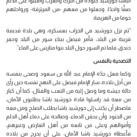
الباشا خورشيد جنوده من الترك والعرب وأقبلوا على الدلم
صفًّا واحدًا، وجعلوا من معهم -من المرتزقة- ورواحلهم
خوفا من الهزيمة.
“ثم نزل خورشيد في الخراب بعسكره، وهي بلدة قديمة
قريبة من البلد، فأمر فيصل ببناء سور من البلد وحفر
خندق، فلما تم السور حول البلد بنوا متارس على الماء”.
التضحية بالنفس
وكما فعل جدّه الإمام عبد الله بن سعود وضحى بنفسه
من أجل بلاده، سار الإمام فيصل على النهج نفسه حين رأى
حالة جيشه وما وصل إليه من التعب والقتال، كما أن كبار
من معه قد راسلوا قادة خورشيد باشا يطلبون الأمان،
فاضطر أن يكتب إلى خورشيد باشا بطلب الصلح ومن معه
من الجنود وأن يحقن الدماء، وصالحه على دماء أهل الدلم
وأموالهم وعلى من تابعه من أهل العارض وغيرهم،
فأعطاه خورشيد باشا الأمان، على أن يخرج من بلاده