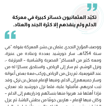
تكبّد العثمانيون خسائر كبيرة في معركة
الدلم ولم ينقذهم إلا كثرة الجند والعتاد.
ووصف المؤرخ النجدي عثمان بن بشر، المعركة بقوله: “في
سنة 1254هـ، سار خورشيد بعدده وعتاده من عنيزة،
ومعه كثير من العساكر” المصرية والشامية – المرتزقة -،
ونزل الوشم، ثم سار إلى الرياض، واستلحق عسكرًا له من
عند القويعية، ثم رحل من الرياض وركب معه بعض أعوانه
وسار جميعهم إلى الدلم، وفيها الإمام فيصل بن تركي، وقد
ثبت لحربهم، فأقبلوا عليه، فلما نزل خورشيد بلد نعجان،
فإذا أهلها قد هربوا منها بنسائهم وذراريهم إلى الدلم –
وكان فيها الإمام – هاربين خوفًا من بطش الباشا، ثم عزل