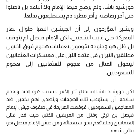
خورشيد باشا، ولم يرضخ فيها الإمام ولا أتباعه بل ناضلوا
حتى آخر رصاصة، وآخر قطرة دم يستطيعون بذلها.
ويشير المؤرخون إلى أن الجيشين التقيا طوال نهار
المعركة حتى غابت الشمس، لكن الإمام فيصل لم يتوقف
بل ظل هو وجنوده يقومون بعمليات هجوم فوق الخيول
مطلقين النيران في عتمة الليل على معسكرات العثمانيين
ليتحول القتال من هجوم للعثمانيين إلى هجوم
للسعوديين.
لكن خورشيد باشا استطاع آخر الأمر -بسبب كثرة الجند وتقدم
سلاحه- أن يستوعب تلك الهجمات ويتصدى لهم بكمين ضد
المهاجمين السعوديين، فوقعت الهزيمة في صفوف جيش الإمام
فيصل بن تركي وقتل من الفريقين الكثير، حيث قدر قتلى
العثمانيين وحلفائهم بنحو سبعمائة، ومن جيش الإمام فيصل نحو
مائتي شهيد.