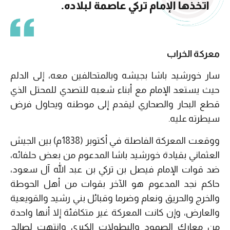
اتخذها الإمام تركي عاصمة لبلاده.
معركة الخراب
سار خورشيد باشا بجيشه وبالمتحالفين معه، إلى الدلم
حيث يستعد الإمام مع أبناء شعبه للتصدي للمحتل الذي
قطع البحار والصحاري ليقدم إلى موطنه ويحاول فرض
سيطرته عليه.
ووقعت المعركة الفاصلة في أكتوبر (1838م) بين الجيش
العثماني بقيادة خورشيد باشا المدعوم من بعض حلفائه،
ضد قوات الإمام فيصل بن تركي بن عبد الله آل سعود،
حاكم نجد المدعوم هو الآخر بقوات من أهل الحوطة
والخرج والحريق ونعام وضرما وقبائل بني رشيد والقويعية
والعارض، وإن كانت المعركة غير متكافئة إلا أنها واحدة
من معارك الصمود والبطولات الكبرى وانتهت لصالح