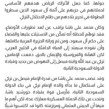
حولها، كما جعل الأتراك الرياض هدفهم الأساسي
لحملاتهم في حربهم على أئمة آل سعود الذين سطروا
البطولة في تحرير بلادهم من ظلم الاحتلال التركي.
وكان محمد علي باشا يراقب عن بُعد تطورات الأوضاع،
فقد توهّم للحظة أنه تمكّن من الاستيلاء عليها والقضاء
على حكم آل سعود، ومن ثم وراثة الجزيرة العربية بكاملها،
وأن نفوذه سيمتد إلى المياه الدافئة في الخليج العربي،
لكن الهمّة والفروسية والإيمان بالحق، دفعت الإمامين
تركي بن عبد الله وابنه فيصل إلى النهوض من جديد وقيادة
الدولة السعودية الثانية.
وقد غضب محمد علي باشا من قدرة الإمام فيصل بن تركي
على استكمال ما بدأه والده الإمام تركي في بناء الدولة
السعودية الثانية، فأرسل قوة بقيادة خورشيد باشا،
ونتجت عن تلك الحملة العسكرية معارك عدة، لكن أهم ما
فيها أن الجيش العثماني ومرتزقته كانوا قد اكتسبوا شيئًا