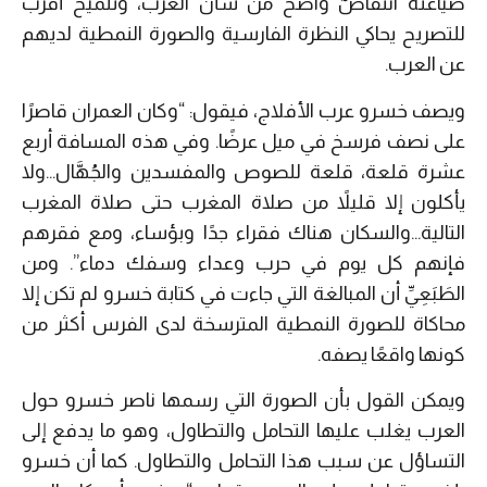
صياغته انتقاصٌ واضح من شأن العرب، وتلميح أقرب
للتصريح يحاكي النظرة الفارسية والصورة النمطية لديهم
عن العرب.
ويصف خسرو عرب الأفلاج، فيقول: “وكان العمران قاصرًا
على نصف فرسخ في ميل عرضًا. وفي هذه المسافة أربع
عشرة قلعة، قلعة للصوص والمفسدين والجُهَّال…ولا
يأكلون إلا قليلاً من صلاة المغرب حتى صلاة المغرب
التالية…والسكان هناك فقراء جدًا وبؤساء، ومع فقرهم
فإنهم كل يوم في حرب وعداء وسفك دماء”. ومن
الطَبَعِيِّ أن المبالغة التي جاءت في كتابة خسرو لم تكن إلا
محاكاة للصورة النمطية المترسخة لدى الفرس أكثر من
كونها واقعًا يصفه.
ويمكن القول بأن الصورة التي رسمها ناصر خسرو حول
العرب يغلب عليها التحامل والتطاول، وهو ما يدفع إلى
التساؤل عن سبب هذا التحامل والتطاول. كما أن خسرو