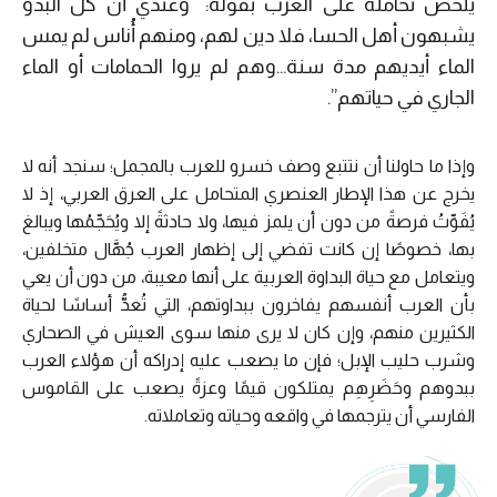
يلخص تحامله على العرب بقوله: “وعندي أن كل البدو
يشبهون أهل الحسا، فلا دين لهم، ومنهم أُناس لم يمس
الماء أيديهم مدة سنة…وهم لم يروا الحمامات أو الماء
الجاري في حياتهم”.
وإذا ما حاولنا أن نتتبع وصف خسرو للعرب بالمجمل؛ سنجد أنه لا
يخرج عن هذا الإطار العنصري المتحامل على العرق العربي، إذ لا
يُفَوِّتُ فرصةً من دون أن يلمز فيها، ولا حادثةً إلا ويُحَجِّمُها ويبالغ
بها، خصوصًا إن كانت تفضي إلى إظهار العرب جُهَّال متخلفين،
ويتعامل مع حياة البداوة العربية على أنها معيبة، من دون أن يعي
بأن العرب أنفسهم يفاخرون ببداوتهم، التي تُعدُّ أساسًا لحياة
الكثيرين منهم، وإن كان لا يرى منها سوى العيش في الصحاري
وشرب حليب الإبل؛ فإن ما يصعب عليه إدراكه أن هؤلاء العرب
ببدوهم وحَضَرِهِم يمتلكون قيمًا وعزةً يصعب على القاموس
الفارسي أن يترجمها في واقعه وحياته وتعاملاته.