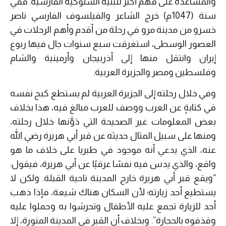
والمساعدة على فهم أكبر للبنية السلوكية الفارسية. ففي
سنة (1047م) خرج الشاعر والفيلسوف الفارسي ناصر
خسرو من مدينة مرو في رحلة من أقدم وأهم الرحلات في
العصور الوسطى، استغرقت سبع سنوات جال فيها ربوع
إيران وانتقل منها إلى أذربيجان وأرمينية والشام
وفلسطين ومصر والجزيرة العربية.
وفي خلال رحلته إلى الجزيرة العربية لم يستطع كبح نفسه
في كتابةٍ عن العرب ووصف للعرب مبالغ فيه، هذا بخلاف
بعض المعلومات غير الصحيحة التي دَوَّنها خلال رحلته،
ومنها على سبيل المثال حديثه عن قبر أبي هريرة رضي الله
عنه، الذي يدعي أنه موجود في طبريا على خلاف ما هو
واقع، والذي يدس فيه نفسًا عرقيًا عن أبي هريرة، فيقول:
“ويقع قبر أبي هريرة خارج المدينة ناحية القبلة. ولكن لا
يستطيع أحد زيارته؛ لأن السكان هناك شيعة، فإذا ذهب
أحد للزيارة تجمع عليه الأطفال وتحرشوا به وحملوا عليه
وقذفوه بالحجارة”. وبخلاف أن القبر في المدينة المنورة، إلا