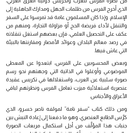
من نظرة الفرس للعرب وتكريس دونية العرق العربي،
الذي أخرج الفرس من ظلمات الجهل ومدارك الجاهلية إلى
الإسلام. وإذا كان المسلمون عامة قد تمرسوا على السفر
والتنقل لأداء فريضة الحج أو مزاولة التجارة، ومنهم من
عكف على التحصيل العلمي، فإن بعضهم استغل تنقلاته
في رصد معالم البلدان وعوائد الأمصار ومقارنتها بالبيئة
التي عاش فيها.
وبعض المحسوبين على الفرس، ابتعدوا عن المعطى
الموضوعي وأوغلوا في الذاتية التي وجهتهم نحو رسم
صورة سلبية عن العرب، واستغلالها في تكريس عقيدة
عنصرية استعلائية ميزت تعامل الفرس ونظرتهم لباقي
الأعراق والأجناس.
ومن ذلك كتاب “سفر نامة” لمولفه ناصر خسرو، الذي
كرَّس الطابع العنصري، وهو ما دفعنا إلى إعادة النبش بين
جنبات هذا المؤلَّف من أجل استكمال مربعات الصورة