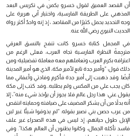
أن القصد العميق لقول خسرو يكمن في تكريس البعد
المذهبي على الطريقة الفارسية، واختيار أبي هريرة على
وجه التحديد يحمل كثيرًا من المقاصد ، إذ إنه واحدٌ أكثر رواة
الحديث النبوي رضي الله عنه.
في المجمل كتابة خسرو كانت تنفح بالنسق العرقي
مترجِمةً النظرة الفارسية تجاه العرب، فعلى الرغم من
اعترافه بكرم العرب وتعاملهم معه معاملة تفضيلية؛ ومن
ذلك قول: “وأمير جدة تابع لأمير مكة، الذي هو أمير المدينة
أيضًا. وقد ذهبت إلى أمير جدة فأكرم وفادتي وأعفاني مما
كان يجب علي من المكس ولم يطلبه…وقد كتب إلى مكة
يقول عني: هذا رجل عالم فلا يجوز أن يؤخذ شيء منه”، إلا
أنه بدلاً من أن يشكر المضيف على ضيافته وحمايته انتقص
من عرب حصن بني نصير بقوله: “لم يذوقوا شيئًا غير لبن
الإبل طول حياتهم، إذ ليس في هذه الصحراء غير علف
فاسد تأكله الجمال، وكانوا يظنون أن العالم هكذا”. وفي