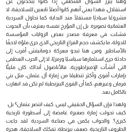
وهنا يبرز السؤال المنطقي: إذا كانوا يتحدثون عن
استقلال، فهذا يعني أنهم كانوا أصلًا تابعين للسلاجقة، لا
مشروعًا سياديًا مستقلًا منذ البداية كما تحاول السردية
العثمانية تصويره. بل إن المؤرخ نفسه يعترف بأن البحوث
فشلت في معرفة مصدر بعض الروايات المؤسسة
للدولة، ما يكشف حجم الفراغ التاريخي الذي جرى ملؤه لاحقًا
بالأساطير. ومن هنا تبدو معركة دومانيتش أقرب إلى
حادثة جرى استثمارها سياسيًا ورمزيًا، لا إلى الحرب العظمى
التي أنشأت الإمبراطورية، فالأناضول آنذاك كان مليئًا
بإمارات أقوى وأكثر تنظيمًا من إمارة آل عثمان، مثل بني
قرمان وغيرهم، كما أن القوى البيزنطية لم تكن قد انهارت
بالكامل بعد.
ولهذا فإن السؤال الحقيقي ليس: كيف انتصر عثمان؟ بل:
كيف تحولت إمارة صغيرة غامضة إلى أسطورة تاريخية
كبرى؟. والجواب يكمن في صناعة السردية. لقد جاءت
الظروف التاريخية: ضعف بيزنطة، تفكك السلاجقة، هجرة