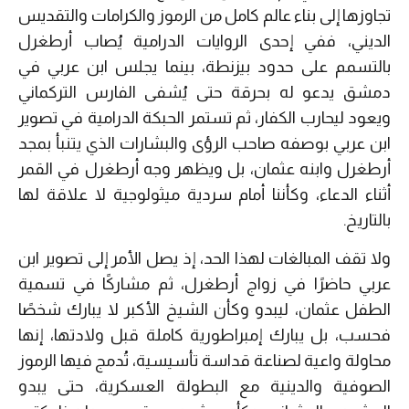
تجاوزها إلى بناء عالم كامل من الرموز والكرامات والتقديس
الديني، ففي إحدى الروايات الدرامية يُصاب أرطغرل
بالتسمم على حدود بيزنطة، بينما يجلس ابن عربي في
دمشق يدعو له بحرقة حتى يُشفى الفارس التركماني
ويعود ليحارب الكفار، ثم تستمر الحبكة الدرامية في تصوير
ابن عربي بوصفه صاحب الرؤى والبشارات الذي يتنبأ بمجد
أرطغرل وابنه عثمان، بل ويظهر وجه أرطغرل في القمر
أثناء الدعاء، وكأننا أمام سردية ميثولوجية لا علاقة لها
بالتاريخ.
ولا تقف المبالغات لهذا الحد، إذ يصل الأمر إلى تصوير ابن
عربي حاضرًا في زواج أرطغرل، ثم مشاركًا في تسمية
الطفل عثمان، ليبدو وكأن الشيخ الأكبر لا يبارك شخصًا
فحسب، بل يبارك إمبراطورية كاملة قبل ولادتها، إنها
محاولة واعية لصناعة قداسة تأسيسية، تُدمج فيها الرموز
الصوفية والدينية مع البطولة العسكرية، حتى يبدو