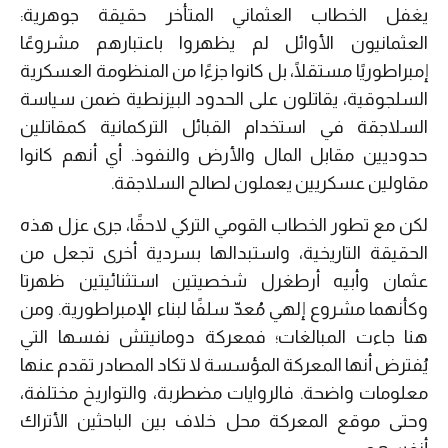
يغفل الخطاب العثماني المتأخر حقيقة جوهرية:
العثمانيون الأوائل لم يظهروا باعتبارهم مشروعًا
إمبراطوريًا مستقلًا، بل كانوا جزءًا من المنظومة العسكرية
السلجوقية، يقاتلون على الحدود البيزنطية ضمن سياسة
السلاجقة في استخدام القبائل التركمانية كمقاتلين
حدوديين مقابل المال والأرض والنفوذ. أي أنهم كانوا
مقاولين عسكريين يعملون لصالح السلاجقة.
لكن مع تطور الخطاب القومي التركي لاحقًا، جرى عزل هذه
الحقيقة التاريخية، واستبدالها بسردية أخرى تجعل من
عثمان وأبيه أرطغرل شخصيتين استثنائيتين ظهرتا
وكأنهما مشروع إلهي مُعدّ سلفًا لبناء الإمبراطورية. ومن
هنا جاءت المبالغات؛ فمعركة دومانيتش نفسها التي
يُفترض أنها المعركة المؤسسة لا تكاد المصادر تقدم عنها
معلومات واضحة. فالروايات مضطربة، والتواريخ مختلفة،
وحتى موقع المعركة محل خلاف بين الباحثين الأتراك