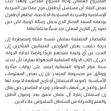
المشروع العثماني وكأه مشروع مقدس. ولهذا كتب
بعض النقاد أن مسلسل أرطغرل مزج عمدًا بين السردية
الإسلامية والسردية المسيحية الخلاصية، ليظهر أرطغرل
بوصفه المنقذ المختار الذي يحمل رسالة كونية، لكن حين
نعود إلى التاريخ الفعلي، نجد شيئًا مختلفًا تمامًا.
فالمصادر المتعلقة بعثمان نفسه قليلة ومضطربة إلى
درجة دفعت بعض المؤرخين العثمانيين المتأخرين إلى
البحث عن أي وثيقة تمنحهم تاريخًا واضحًا لبداية الدولة،
حتى إن كتاب الدولة العثمانية المجهولة يعترف بأن تحديد
سنة قيام الدولة العثمانية اعتمد على روايات متأخرة
ووثائق غير محسومة المصدر، بل إن بعض المعلومات
الأساسية كموعد الاستقلال أو تاريخ المبايعة لا يوجد لها
أصل واضح في أمهات المصادر، ويزداد التناقض حين يقال
إن استقلال إمارة آل عثمان تحقق بعد وصول الطبل
والعلم والشرابة من السلطان السلجوقي علاء الدين.