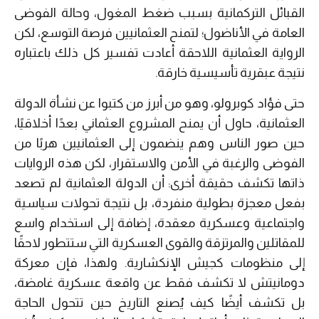
القبائل التركمانية بسبب ضغط المغول، وحالة الفوضى
العامة في الأناضول؛ لتمنح العثمانيين فرصة التوسع، لكن
الرواية العثمانية اللاحقة أعادت تفسير كل ذلك باعتباره
نتيجة عبقرية تأسيسية خارقة.
حتى فؤاد كوبرولو، وهو من أبرز من كتبوا عن نشأة الدولة
العثمانية، حاول أن يمنح المشروع العثماني بعدًا أخلاقيًا،
حين صور الناس وهم ينضمون إلى العثمانيين هربًا من
الفوضى والرغبة في الأمن والاستقرار، لكن هذه الروايات
ذاتها تكشف حقيقة أخرى: أن الدولة العثمانية لم تصعد
بفعل معجزة بطولية منفردة، بل نتيجة تحولات سياسية
واجتماعية وعسكرية معقدة، إضافة إلى استخدام واسع
للمقاتلين والمرتزقة والقوى العسكرية التي ستتطور لاحقًا
إلى منظومات كجيش الإنكشارية. ولهذا، فإن معركة
دومانيتش لا تكشف فقط عن واقعة عسكرية غامضة،
بل تكشف أيضًا كيف يُصنع التاريخ حين تتحول الحاجة