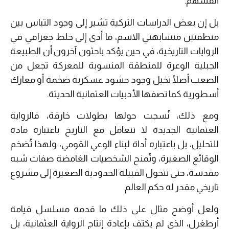
أنفسهم.
بل إن بعض الدراسات التركية تشير إلى وجود التباس بين
منطقتين متشابهتي الاسم، ما أدى إلى خلط جغرافي في
الروايات التاريخية، في حين يؤكد باحثون آخرون أن الطبيعة
الجبلية الوعرة للمنطقة المنسوبة للمعركة تجعل من
الصعب أصلًا تخيل وجود حشود عسكرية ضخمة أو معارك
أسطورية كما تصفها الأدبيات العثمانية الحديثة.
ومع ذلك، نُسجت حولها بطولات خارقة، فالرواية
العثمانية الجديدة لا تتعامل مع التاريخ باعتباره مادة
للتحليل، بل باعتباره أداة لبناء الوعي القومي، ولهذا تُضخم
الوقائع الصغيرة، وتُمنح الشخصيات الغامضة صفات شبه
مقدسة، حتى تتحول القبيلة الحدودية الصغيرة إلى مشروع
تاريخي مقدر له حكم العالم.
ولعل أوضح مثال على ذلك ما قدمه مسلسل قيامة
أرطغرل، الذي لم يكتف بإعادة إنتاج الرواية العثمانية، بل