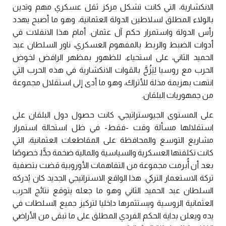
الانكشارية، التي كانت تشكل مركز ثقل عسكري مهم وتدين
بالولاء المطلق لسلاطين الدولة العثمانية، وهو ما أصبح يهدد
رأس الدولة واستمرار حكم آل عثمان. أمام هذا الانفلات في
أدوات الضبط والربط بالمفهوم العسكري، ناور السلطان عبد
الحميد الثاني، على استحياء، للظهور بمظهر الرافض لخوض
الحرب مع روسيا لِيَزُجَّ بالقوات الانكشارية في هذه الحرب التي
انتهت بهزيمة مذلة للأتراك، وهو ما أدى إلى استقلال مجموعة
من جمهوريات البلقان.
على المستوى الجيوستراتيجي، كانت حصول دول البلقان على
استقلالها مسألة وقت -فقط- في ظل استحالة استمرار
مشاريع التوسع والمحافظة على المقاطعات العثمانية، التي
كانت تكلفتها العسكرية والسياسية والمالية ضخمة جدًّا، خصوصًا
بعد أن أُبرمت مجموعة من التفاهمات الأوروبية قضت بتصفية
تركة الاستعمار التركي. هذا الواقع الاستراتيجي الجديد كان يُدركه
السلطان عبد الحميد الثاني وهو ما جعله يتوقع نتائج الحرب
العثمانية الروسية ويستثمرها داخليا لتركيز جميع السلطات في
يده ويعلن بداية الحكم الفردي المطلق على ما تبقى من الأراضي