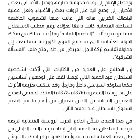
وإخضاع الإنتاج إلى رقابة حكومية صارمة، ووصل الأمر في بعض
الأحيان إلى وضع اليد على ثروات بعض الأغنياء. ولعل عملية
الإنهاك الضريبي هاته التي عانت منها الشعوب الخاضعة
للسلطة العثمانية كانت دافعًا لهؤلاء لرفع مطلب الاستقلال
فيما عرف تاريخيًّا بـــ “القضية البلقانية” وما أعقب ذلك من تفكك
الدولة العثمانية الذي سيدفع القوى الأوروبية فيما بعد، إلى
محاولة تقاسم تركة الرجل المريض من خلال فتح ملف: “المسألة
الشرقية”.
إن الاطلاع على العديد من الكتابات التي أرَّخت لشخصية
السلطان عبد الحميد الثاني تجعلنا نقف على توجهين أساسيين
حكما سلوكه السياسي داخليًّا وخارجيًّا. وقد شكلت هزيمة الأتراك
على يد روسيا القيصرية (1876م-1878م) الميلاد الحقيقي لهذين
التعبيرين السياسيين اللذين يعتبران من أهم ما ميز التعبير
السلوكي للسلطان عبد الحميد الثاني.
في هذا الصدد، شكَّل اندلاع الحرب الروسية العثمانية فرصة
تاريخية للسلطان عبد الحميد الثاني لإعادة ترتيب البيت الداخلي في
ظل تعقُّد العملية السياسية، وأيضا ظهور بوادر انقلاب الجيوش