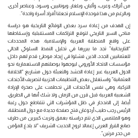
من أتراك، وعرب، وألبان، وبلغار، ويونانيين، وسود، وعناصر أخرى،
وبالرغم من هذا فوحدة الإسلام تجعلنا أفراد أسرة واحدة”.
إن الهدف من إعادة سرد بعض الوقائع التاريخية هو دراسة
مناحي السير التاريخي لتوقع التراكمات المستقبلية وإسقاطها
على واقع المنطقة العربية والإسلامية. هذه المحددات
“التاريخانية” تجد ما يبررها في تحليل النمط السلوكي الحالي
للعثمانيين الجدد، الذين فشلوا في إيجاد موطئ قدم لهم داخل
مؤسسات الاتحاد الأوروبي ليوجهوا بوصلتهم الاستعمارية نحو
الدول العربية عبر إعادة الحشد والتعبئة حول مشاريع “الخلافة
العثمانية” واستغلال بعض التنظيمات الحزبية لتصريف الأجندات
التركية، وهي نفس الأجندات التي تحطمت على صخرة الإرادة
الشعبية العربية قبل قرن من الزمان ولا شك أنها في الطريق،
أيضا، إلى الاندحار في ظل المؤشرات التي تتقاطع حول رغبة
الرئيس رجب طيب أردوغان فتح صفحة جديدة مع دول المنطقة،
وهو الملتمس الذي تتم دراسته بعمق وتريث كبيرين من طرف
صانع القرار العربي إعمالا لروح الحديث الشريف “لا يلدغ المؤمن
من جحر مرتين”.