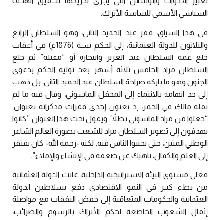
تغيير الأدوات والوسائل التي يجري تحريكها لتحقيق الهدف
السياسي الأسمى للساسة الأتراك.
في هذا السياق، قفز عبد الحميد الثاني، وهو السلطان الرابع
والثلاثون للدولة العثمانية، إلى الحكم سنة (1876م) في أعقاب
خلع عمه السلطان عبد العزيز وانتحاره أو “مقتله” ثم خلع
السلطان مراد الخامس ثلاثة أشهر بعد توليه الحكم بدعوى
الجنون وهو ما باركه صراحة السلطان عبد الحميد الثاني، بل ذهب
إلى حد اتهامه بالانتماء إلى المحفل الماسوني، وقال فيه ما لم
يقله مالك في الخمر، إذ يعنون إحدى فقرات مذكراته بعنوان:
“جعلوا من مراد الماسوني بطلاً” ويقول تحت هذا العنوان: “كانوا
يهدفون إلى تصوير السلطان مراد للشعب بصورة العالم الشاعر
الوطني المتين، حتى يحببوا الناس فيه. لكنه -رحمه الله- كان يفتقر
إلى العلم والكمال، ناهيك عن ضعفه في الإنشاء والإملاء”.
فعلى مستوى البيئة الاستراتيجية الداخلية، عانت الدولة العثمانية
من بطء كبير في النمو الاقتصادي دفع بسلاطين الدولة
العثمانية والحكومات المتعاقبة إلى خفض النفقات مع مواصلة
إثقال الشعوب الخاضعة لحكم الأتراك بالرسوم والضرائب،