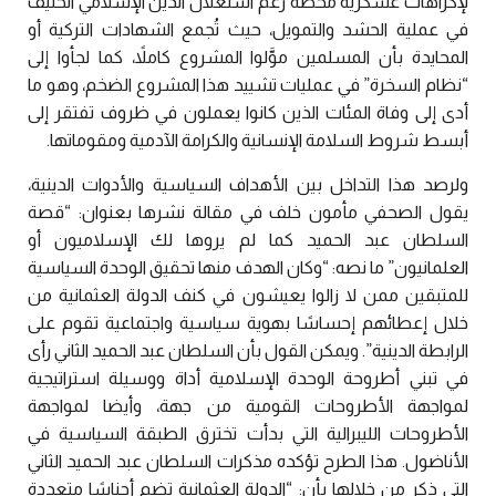
لإكراهات عسكرية محضة رغم استغلال الدين الإسلامي الحنيف
في عملية الحشد والتمويل، حيث تُجمع الشهادات التركية أو
المحايدة بأن المسلمين موَّلوا المشروع كاملاً، كما لجأوا إلى
“نظام السخرة” في عمليات تشييد هذا المشروع الضخم، وهو ما
أدى إلى وفاة المئات الذين كانوا يعملون في ظروف تفتقر إلى
أبسط شروط السلامة الإنسانية والكرامة الآدمية ومقوماتها.
ولرصد هذا التداخل بين الأهداف السياسية والأدوات الدينية،
يقول الصحفي مأمون خلف في مقالة نشرها بعنوان: “قصة
السلطان عبد الحميد كما لم يروها لك الإسلاميون أو
العلمانيون” ما نصه: “وكان الهدف منها تحقيق الوحدة السياسية
للمتبقين ممن لا زالوا يعيشون في كنف الدولة العثمانية من
خلال إعطائهم إحساسًا بهوية سياسية واجتماعية تقوم على
الرابطة الدينية”. ويمكن القول بأن السلطان عبد الحميد الثاني رأى
في تبني أطروحة الوحدة الإسلامية أداة ووسيلة استراتيجية
لمواجهة الأطروحات القومية من جهة، وأيضا لمواجهة
الأطروحات الليبرالية التي بدأت تخترق الطبقة السياسية في
الأناضول. هذا الطرح تؤكده مذكرات السلطان عبد الحميد الثاني
التي ذكر من خلالها بأن: “الدولة العثمانية تضم أجناسًا متعددة