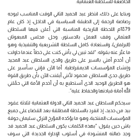
الخاضعة للسلطنة العثمانية.
وبناءا على ذلك، انتظر عبد الحميد الثاني الوقت المناسب ليوجه
رصاصة الرحمة إلى الطبقة السياسية في الداخل، إذ كان عام
1879م اللحظة التاريخية المناسبة التي أعلن فيها السلطان
العثماني وقف العمل بالدستور، وحل مجلس المبعوثان
(البرلمان)، واستعادة كامل السلطة التشريعية والتنفيذية وهو
ما عبَّر عنه بقوله: “لقد تبين لي بأنني كنت على خطأ عندما حاولت
أن أخدم أمتي بالسير على طريق والدي السلطان عبد المجيد
وإنشاء المؤسسات الديمقراطية. أما الآن فإنني سأسير على
طريق جدي السلطان محمود لأنني أيقنت الآن بأن طريق القوة
هو الطريق الوحيد الذي أستطيع به أن أخدم الأمة التي حمّلني
الله أمانة قيادتها والحفاظ عليه”.
سيحكم السلطان عبد الحميد الثاني الدولة العثمانية لثلاثة عقود
بيد من حديد، إذ انفرد بالسلطة المطلقة بعد القضاء على جميع
المؤسسات المنتخبة، وهو ما يؤكده المؤرخ التركي سليمان جوقة
باش حين يقول: “بهذه الكلمات يكون السلطان عبد الحميد قد
وجد ضالته المنشودة في أسلوب الإدارة الجديدة التي سوف