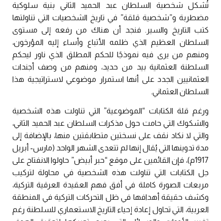
تُشكل شخصية السلطان عبد الحميد الثاني بنية سلوكية
مضطربة و”شخصية قلقة” في تاريخ الشخصيات التي تناولتها
كتب التاريخ والسير. فنجد أن هناك من رفعه إلى مستوى
السلطان العظيم الذي ظلمه الأتباع وأساء إليه المؤرخون،
ومنهم من يرى فيه نموذجًا للحكم المطلق الذي ناور ليحكم
السلطنة العثمانية بيد من حديد، ومنهم من وصف أجندات
العثمانيين الجدد على أنها استمرار موضوعي لاستراتيجية هذا
السلطان العثماني.
ورغم قلة الكتابات “الموضوعية” التي تناولت هذه الشخصية
والشكوك التي حامت حول مذكرات السلطان عبد الحميد الثاني،
والتي لا نكاد نقف على نسختين متطابقتين منها، بالإضافة إلى
مدة تدوينها التي يُقال إنها لم تتعدى الشهر الواحد (مارس- أبريل
1917م)، فإن القائمين على موقع “حبر أبيض” حاولوا الانفتاح على
جل الكتابات التي تناولت هذه الشخصية في محاولة لتركيب
مربعات الصورة كاملة في أفق فهم العقيدة العرقية التركية،
وكشف حقيقة أهدافها في ظل التحركات التركية في المنطقة
العربية، التي تحاول إعادة إحياء التاريخ الاستعماري للسلطنة رغم