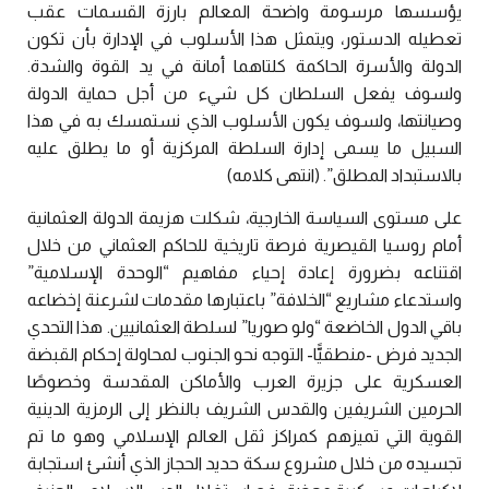
يؤسسها مرسومة واضحة المعالم بارزة القسمات عقب
تعطيله الدستور، ويتمثل هذا الأسلوب في الإدارة بأن تكون
الدولة والأسرة الحاكمة كلتاهما أمانة في يد القوة والشدة.
ولسوف يفعل السلطان كل شيء من أجل حماية الدولة
وصيانتها، ولسوف يكون الأسلوب الذي نستمسك به في هذا
السبيل ما يسمى إدارة السلطة المركزية أو ما يطلق عليه
بالاستبداد المطلق”. (انتهى كلامه)
على مستوى السياسة الخارجية، شكلت هزيمة الدولة العثمانية
أمام روسيا القيصرية فرصة تاريخية للحاكم العثماني من خلال
اقتناعه بضرورة إعادة إحياء مفاهيم “الوحدة الإسلامية”
واستدعاء مشاريع “الخلافة” باعتبارها مقدمات لشرعنة إخضاعه
باقي الدول الخاضعة “ولو صوريا” لسلطة العثمانيين. هذا التحدي
الجديد فرض -منطقيًّا- التوجه نحو الجنوب لمحاولة إحكام القبضة
العسكرية على جزيرة العرب والأماكن المقدسة وخصوصًا
الحرمين الشريفين والقدس الشريف بالنظر إلى الرمزية الدينية
القوية التي تميزهم كمراكز ثقل العالم الإسلامي وهو ما تم
تجسيده من خلال مشروع سكة حديد الحجاز الذي أنشئ استجابة