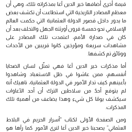
قيمة أخرى أضافها خير الدين آغا بمذكراته تلك، وهي أن
معظم المصادر التاريخية التي استطاعت أن تكشف بعض
ما يدور داخل قصور الدولة العثمانية التي حكمت العالم
الإسلامي نحو خمسة قرون أورثته الجهل والتخلف بعد أن
كان في صدارة الأمم، اعتمدت تلك المصادر على
مشاهدات سريعة ومؤرخين كانوا قريبين من الأحداث
ووثائق تم كشفها.
أما مذكرات خير الدين آغا فهي تمثّل لسان الضحايا
أنفسهم، ممن عاشوا في ظل الاستعباد وشاهدوا
بأعينهم كيف تدار الأمور في الدولة العثمانية، ناهيك أنه
لم يتوقع أحدٌ من سلاطين الترك أن أحد الآغاوات
سيكشف يومًا كل شيء وهذا يضاعف من أهمية تلك
المذكرات.
ومن الصفحة الأولى لكتاب “أسرار الحريم في البلاط
العثماني” يصحبنا خير الدين آغا لنرى الأمور كما رآها هو