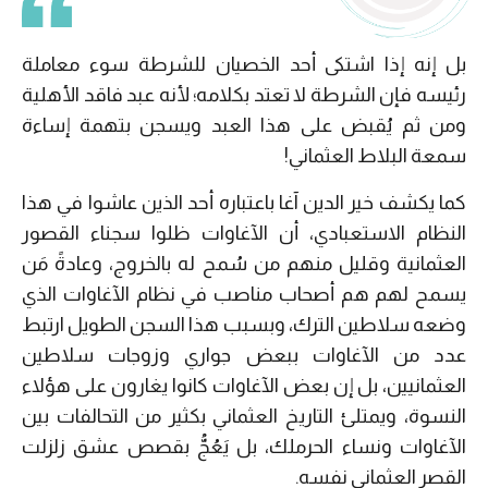
بل إنه إذا اشتكى أحد الخصيان للشرطة سوء معاملة
رئيسه فإن الشرطة لا تعتد بكلامه؛ لأنه عبد فاقد الأهلية
ومن ثم يُقبض على هذا العبد ويسجن بتهمة إساءة
سمعة البلاط العثماني!
كما يكشف خير الدين آغا باعتباره أحد الذين عاشوا في هذا
النظام الاستعبادي، أن الآغاوات ظلوا سجناء القصور
العثمانية وقليل منهم من سُمح له بالخروج، وعادةً مَن
يسمح لهم هم أصحاب مناصب في نظام الآغاوات الذي
وضعه سلاطين الترك، وبسبب هذا السجن الطويل ارتبط
عدد من الآغاوات ببعض جواري وزوجات سلاطين
العثمانيين، بل إن بعض الآغاوات كانوا يغارون على هؤلاء
النسوة، ويمتلئ التاريخ العثماني بكثير من التحالفات بين
الآغاوات ونساء الحرملك، بل يَعُجُّ بقصص عشق زلزلت
القصر العثماني نفسه.