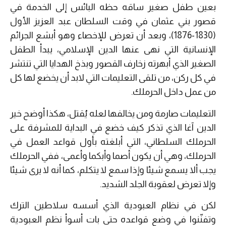
بعين طفل صغير ساقه حظه البائس إلى الخدمة في
قصور بني عثمان في وقت السلطان عبد العزيز الأول
(1830-1876)، وبعد أن تعرض للإخصاء وهو أبشع الجرائم
الإنسانية التي نهى عنها الدين الإسلامي، يبدأ الطفل
الصغير الذي أبهرته زخارف القصور وبذخ الهدايا التي تنتشر
في كل ركن، من تلقى التعليمات التي لابد أن يخضع لها كل
من عمل داخل الحرملك.
التعليمات صارمة ومن يخالفها لعله يُقتل، هكذا أوضح خير
الدين آغا الذي تذكر كيف خضع في البداية للمشرفة على
الحرملك السلطاني، التي أبلغته بأول قواعد العمل في
الحرملك، وهي أن يكون أصما وأبكما وأعمى، ففي الحرملك
يجب ألا يسمع شيئا وإذا سمع لا يتكلم، كما أنه لا يرى شيئا
وإلا تعرض لعقوبة الجلد الشديد.
لكن في نظام العبودية الذي أسسه سلاطين الترك
وتفنّنوا في وضع قواعده حتى بات أسوأ نظم العبودية