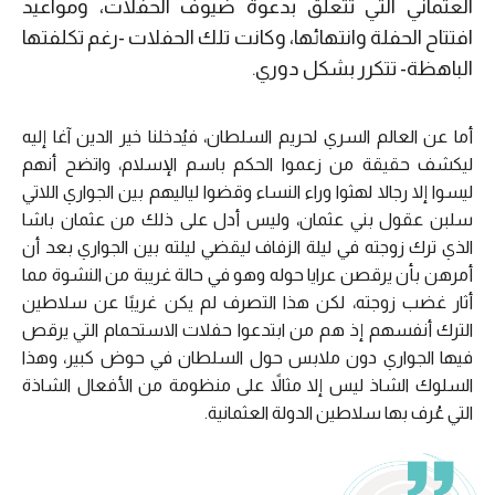
العثماني التي تتعلق بدعوة ضيوف الحفلات، ومواعيد
افتتاح الحفلة وانتهائها، وكانت تلك الحفلات -رغم تكلفتها
الباهظة- تتكرر بشكل دوري.
أما عن العالم السري لحريم السلطان، فيُدخلنا خير الدين آغا إليه
ليكشف حقيقة من زعموا الحكم باسم الإسلام، واتضح أنهم
ليسوا إلا رجالا لهثوا وراء النساء وقضوا لياليهم بين الجواري اللاتي
سلبن عقول بني عثمان، وليس أدل على ذلك من عثمان باشا
الذي ترك زوجته في ليلة الزفاف ليقضي ليلته بين الجواري بعد أن
أمرهن بأن يرقصن عرايا حوله وهو في حالة غريبة من النشوة مما
أثار غضب زوجته، لكن هذا التصرف لم يكن غريبًا عن سلاطين
الترك أنفسهم إذ هم من ابتدعوا حفلات الاستحمام التي يرقص
فيها الجواري دون ملابس حول السلطان في حوض كبير، وهذا
السلوك الشاذ ليس إلا مثالاً على منظومة من الأفعال الشاذة
التي عُرف بها سلاطين الدولة العثمانية.