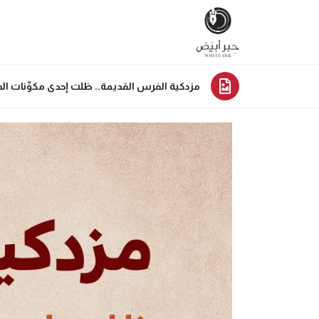
مزدكية الفرس القديمة.. ظلت إحدى مكوِّنات الح