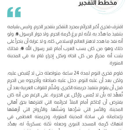
مخطط التفجير
اقترف فخري أكبر الجرائم بمجرد التفكير بتفجير الحرم، وليس بقيامه
بتنفيذ ما هدَّد به، لأنه لم يرعَ حُرمة الحرم، ولا جوار الرسول ﷺ، ولو
أنه نفذ ما هدد لاهتز العالم الإسلامي كله، و لا غرابة أن يتجرأ على
ذلك وهو من كان يسب العرب أمام قبر رسول الله ﷺ؛ فذلك
يثبت أنه مجرمٌ من كل اتجاه وبكل إجراءٍ قام به في المدينة
المنورة.
قاوم فخري النوم لمدة 24 ساعة متواصلة حتى لا يُقبض عليه،
ولكن بعد أن غلبه النوم، دخل عليه ضباطه وأخرجوه من الحرم
قبل أن يقوم بتنفيذ جريمته الكبرى، وسُلِّم للقوات العربية بعد أن
تُعهِّد له بأن لا يُمس ورُحِّل عن الجزيرة، على الرغم من أنه كان
يفترض أن يُحاكم أمام الملأ لجرائمه التي اقترفها بحق أهالي
المدينة، والأسر التي شرَّدها وشتَّتها، والأرواح التي أزهقها
بإعداماته في ساحة المدينة المنورة، وجريمته العظمى في
انتهاك حُرمة المسجد النبوي وجعله ثكنة عسكريةً له، يهدِّد