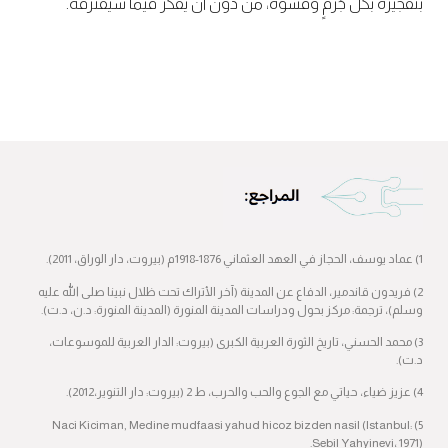
بتفجيره بكل جُرمٍ وقسوة، من دون أن يفكر فيما سيقترفه.
1) عماد يوسف، الحجاز في العهد العثماني 1876-1918م (بيروت، دار الوراق، 2011).
2) فريدون قاندمير، الدفاع عن المدينة (آخر الأتراك تحت ظلال نبينا صلى الله عليه
وسلم)، ترجمة: مركز بحول ودراسات المدينة المنورة (المدينة المنورة: د.ن، د.ت).
3) محمد الحسني، تاريخ الثورة العربية الكبرى (بيروت: الدار العربية للموسوعات،
د.ت).
4) عزيز ضياء، حياتي مع الجوع والحب والحرب، ط 2 (بيروت: دار التنوير،2012).
5) Naci Kiciman, Medine mudfaasi yahud hicoz bizden nasil (Istanbul:
Sebil Yahyinevi، 1971).