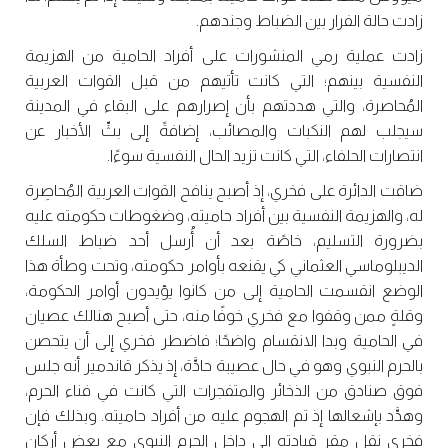
زادت حالة الفرار بين الضباط وجندهم.
زادت عملية رمي المنشورات على أفراد الحامية من الهزيمة
النفسية بينهم؛ التي كانت تأتيهم من قبل القوات العربية
المُحاصرة، والتي هددتهم بأن إصرارهم على البقاء في المدينة
سيجلب لهم النكبات والمصائب، إضافةً إلى بثِّ الأخبار عن
انتصارات الحلفاء، التي كانت تزيد الحال النفسية سوءًا.
ضاقت الدائرة على فخري، إذ أصبح ينافح القوات العربية المُحاصِرة
له، والهزيمة النفسية بين أفراد حاميته، وضغوطات حكومته عليه
بضرورة التسليم، خاصًة بعد أن أُرسل أحد ضباط السلك
الديبلوماسي العثماني كي يقنعه بأوامر حكومته، وتحت وطأة هذا
الوضع انقسمت الحامية إلى من كانوا يؤيدون أوامر الحكومة،
وقلةٍ ممن وقفوا مع فخري خوفًا منه، حتى أصبح هنالك عصيان
في الحامية وبدا الانقسام واضحًا؛ فاضطر فخري إلى أن يتحصن
بالحرم النبوي وهو في حال عصيبة حادَّة، إذ يذكر قاندمير أنه جلس
فوق صنادق من الذخائر والمتفجرات التي كانت في فناء الحرم،
وهدَّد بإشعالها إذ تم الهجوم عليه من أفراد حاميته. وبذلك فإن
فخري نقل مقر قيادته إلى داخل الحرم النبوي مع بعض أركان