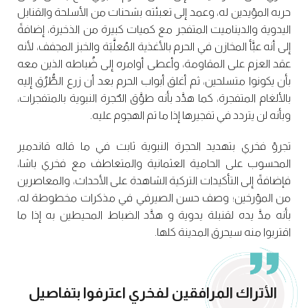
حربه المؤيدين له، وعمد إلى تعبئته بشحنات من الأسلحة والقنابل
اليدوية والديناميت المتفجر مع كميات كبيرة من الذخيرة، إضافةً
إلى أنه عبَّأ المخازن في الحرم بالأغذية المُعلَّبَة والخبز المجفف، لأنه
عقد العزم على المقاومة، وأعطى أوامره إلى ضُباطه الذين معه
بأن يكونوا متسلحين، ثم أغلق أبواب الحرم بعد أن زرع الطُّرُق إليه
بالألغام المتفجرة، كما هدَّد بأنه طوَّق الحٌجرة النبوية بالمتفجرات،
وبأنه لن يتردد في تفجيرها إذا ما تم الهجوم عليه.
تجرؤ فخري بتهديد الحجرة النبوية ثابت في ما قاله قاندمير
المحسوب على الحامية العثمانية والمتعاطف مع فخري باشا،
فإضافةً إلى التأكيدات التركية الشاهدة على الأحداث، والمعاصرين
من المؤرخين؛ وصف حسن الصيرفي في مذكرات مخطوطة له،
بأنه مدَّ يده لقنبلة يدوية و هدَّد الضباط المحيطين به إذا ما
اقتربوا منه سيحرق المدينة كلها.
الأتراك المرافقين لفخري اعترفوا بتفاصيل