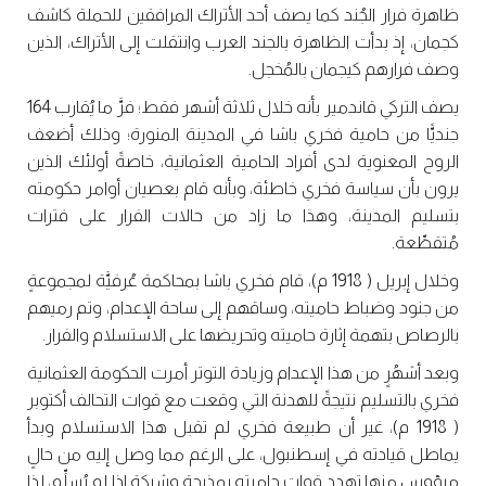
ظاهرة فرار الجُند كما يصف أحد الأتراك المرافقين للحملة كاشف
كجمان، إذ بدأت الظاهرة بالجند العرب وانتقلت إلى الأتراك، الذين
وصف فرارهم كيجمان بالمُخجل.
يصف التركي قاندمير بأنه خلال ثلاثة أشهر فقط؛ فرَّ ما يُقارب 164
جنديًّا من حامية فخري باشا في المدينة المنورة؛ وذلك أضعف
الروح المعنوية لدى أفراد الحامية العثمانية، خاصةً أولئك الذين
يرون بأن سياسة فخري خاطئة، وبأنه قام بعصيان أوامر حكومته
بتسليم المدينة، وهذا ما زاد من حالات الفرار على فترات
مُتقطِّعة.
وخلال إبريل ( 1918 م)، قام فخري باشا بمحاكمة عُرفيَّة لمجموعةٍ
من جنود وضباط حاميته، وساقهم إلى ساحة الإعدام، وتم رميهم
بالرصاص بتهمة إثارة حاميته وتحريضها على الاستسلام والفرار.
وبعد أشهُرٍ من هذا الإعدام وزيادة التوتر أمرت الحكومة العثمانية
فخري بالتسليم نتيجةً للهدنة التي وقعت مع قوات التحالف أكتوبر
( 1918 م)، غير أن طبيعة فخري لم تقبل هذا الاستسلام وبدأ
يماطل قيادته في إسطنبول، على الرغم مما وصل إليه من حالٍ
ميؤوس منها تهدد قوات حاميته بمذبحة وشيكة إذا لم يُسلِّم، لذا