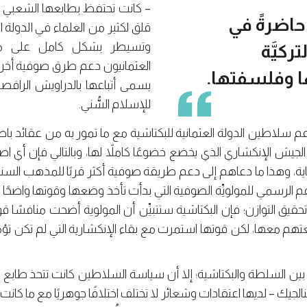
– كانت تحتفظ بطابعها الشعبي ال
 حاضرةً في
قلق لكثير من العلماء في الدولة ال
وتسيطر بشكل كامل على مخت
تركيَّة
العثمانيون دعم طرق صوفية أخرى، أ
ا وفلسفتها.
يسمى أتباعها بالدراويش الراقصي
للإسلام السُّني.
 سلاطين الدولة العثمانية للبكتاشية مع ما تمور به من عقائد با
جيش الإنكشاري الذي يخضع خضوعًا كاملاً لها، وبالتالي فإن أي اصطد
ية، وهذا ما دعاهم إلى دعم طريقة صوفية أكثر قربًا للمذهب السني، 
لدعم الرسمي للمولويِّة الصوفية التي بدأت تأخذ وضعها وقوتها واضح
حقيق التوازن؛ فإن البكتاشية ستتبيِّن أن المولوية أضحت منافسًا قويً
م معها، لكن قوتها استمرت مع بقاء الإنكشارية التي لم تكن تؤم
 السلطة والبكتاشية؛ إلا أن سياسة السلاطين كانت تتحذ طابع الل
الجيك – لديها اعتقادات وشعائر لا تختلف اختلافًا جوهريًا مع ما كان