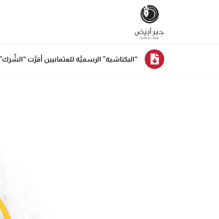
“البكتاشية” الرسميَّة للعثمانيين أقرَّت “الشِّرك