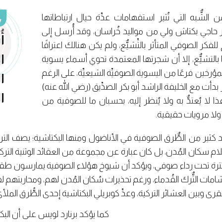
شٌّبه التي تُثير استفهامات عدِّة حيال ارتباطاتها
مر حاجي بكتاش ولي من مواليد خُراسان، وقد أُرسل إلى
أ
كر الصوفي المتأثر بالتِّشيٌّع، ولم يكن هنالك اعترافًا
ا
بالتشيٌّع، إلا أن شجرتها المعتمدة تحوي أسماء يسوية
ؤرخين فرعًا من اليسوية الصوفيِّة الشيعيِّة، على الرغم
ا
أت مع الخليفة الراشد أبو بكر الصدِّيق (رضي الله عنه)
ا
ا لا يُعتدٌّ به ولا يُنظر إليه، بحسبان ما للصوفية من
 ولا مرويات حقيقية.
قائد كثير من الطٌّرق الصوفية في الأناضول ومنها البكتاشية؛ يصف ال
إسلام سكان المُدن، بل كان عبارة عن مجموعة من العقائد الوثنية الترك
ة تحت رداء صوفي، ويؤكد أن شيوخ هؤلاء الصوفية يمارسون طقوسً
شامات التٌّرك القُدماء، ورغم تحذيرات سُكان المُدن لهم، ومحاربتهم لفك
ى وبين العشائر التركية، وعدِّ كوبريلي البكتاشية إحدى الطُّرق الملأ
كما يؤكد برنارد لويس على أن البك