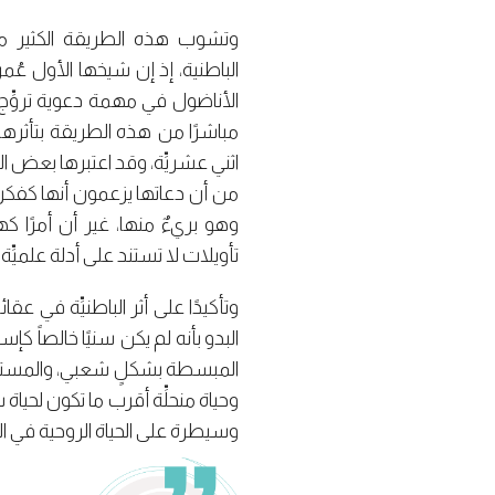
وتشوب هذه الطريقة الكثير من ال
الباطنية، إذ إن شيخها الأول عُ
الأناضول في مهمة دعوية تروِّج للف
مباشرًا من هذه الطريقة بتأثرها 
اثني عشريِّة، وقد اعتبرها بعض الم
من أن دعاتها يزعمون أنها كفكر بد
وهو بريءٌ منها، غير أن أمرًا كهذ
تأويلات لا تستند على أدلة علميِّة
وتأكيدًا على أثر الباطنيِّة في ع
البدو بأنه لم يكن سنيًا خالصاً ك
المبسطة بشكلٍ شعبي، والمستتر
وحياة منحلِّة أقرب ما تكون لحياة 
وسيطرة على الحياة الروحية في القر