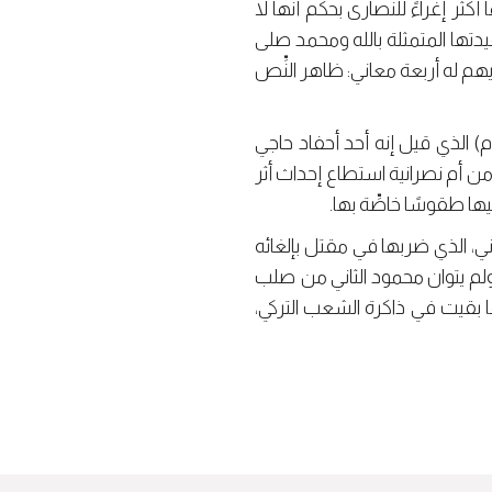
كثر إغراءً للنصارى بحكم أنها لا
دتها المتمثلة بالله ومحمد صلى
هم له أربعة معاني: ظاهر النِّص
قد تعمِّق التأثير النصراني في العقيدة البكتاشية من خلال بالم سلطان ( 880 – 922 ه / 1475-1516م) الذي قيل إنه أحد أحفاد حاجي
استقدمه بايزيد الثاني إلى التكية البكتاشية سنة 906 ه/ 1501 م، ولأنه من أم نصرانية استطاع إحداث أثر
ا طقوسًا خاصِّة بها.
ي، الذي ضربها في مقتل بإلغائه
 فور القضاء عليها، ولم يتوان محمود الثاني من صلب
 بقيت في ذاكرة الشعب التركي،