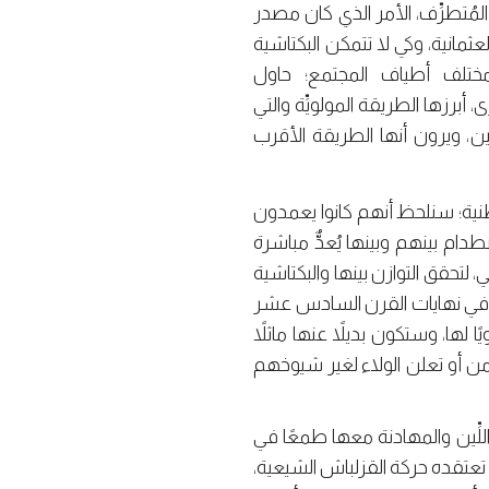
مُتطرِّف، الأمر الذي كان مصدر
عثمانية، وكي لا تتمكن البكتاشية
لف أطياف المجتمع؛ حاول
برزها الطريقة المولويِّة والتي
ن، ويرون أنها الطريقة الأقرب
طنية؛ سنلحظ أنهم كانوا يعمدون
ام بينهم وبينها يُعدٌّ مباشرة
لتحقق التوازن بينها والبكتاشية
ًا في نهايات القرن السادس عشر
ا لها، وستكون بديلاً عنها ماثلاً
ن أو تعلن الولاء لغير شيوخهم
ِّين والمهادنة معها طمعًا في
ت تعتقده حركة القزلباش الشيعية،