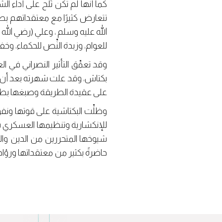
كما أنها لم تكن تُلح على أداء ال
تتعارض كثيرًا مع معتقداتهم بطر
الله عليه وسلم ، وعلي (رضي الله
للعوام، وزبدة النِّص للحكماء، وخفايا
على عقيدة الطريقة وصبغها بطقوس
وظلِّت البكتاشية على قوتها ونف
شيوخها المتحررين من الدين وال
حاضرةً بكثير من معتقداتها ورؤا