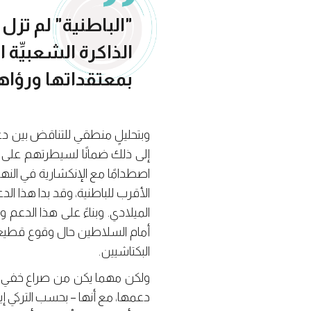
"الباطنية" لم تزل
الذاكرة الشعبيِّة ال
بمعتقداتها ورؤاه
وبتحليلٍ منطقي للتناقض بين دعم
إلى ذلك ضمانًا لسيطرتهم على ال
اصطدامًا مع الإنكشارية في النها
الأقرب للباطنية، وقد بدا هذا ا
الميلادي. وبناءً على هذا الدعم وت
أمام السلاطين حال وقوع قطيعته
البكتاشيين.
ولكن مهما يكن من صراع خفي بين
دعمها، مع أنها – بحسب التركي إين