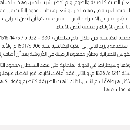
شعائر الدينية كالصلاة والصوم، ولم تحظر شُرب الخمر، وهذا ما جعلها أ
يقتها الغريبة في فهم الدين وشعائره، بجانب وجود التثليث في عقي
 عنه)، وطقوس الاعتراف بالذنوب لشيوخهم، كما أن النِّصَ القرآني لدي
 النِّص للأولياء، وحقيقة النِّص للأنبياء.
و
بكتاش، وقد علت شهرته بعد أن 
 النصرانية، وطوِّر مفهوم الرهبنة في الدِّروشة بعد أن أضاف إليه
وذها وسيطرتها في الدولة العثمانية حتى عهد السلطان محمود الثان
للإنكشارية وتنظيمها العسكري سنة 1241 ه/ 1826 م، وبالتالي فقد أُغلقت تكاياها
أكثر هرطقةً أمام الناس، لذلك انتهت الطريقة كتنظيم وقوة، لكنها
ها وفلسفتها.