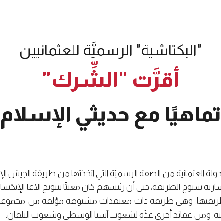
"البكتاشية" الرسميَّة للعثمانيين
أقرَّت "الشِّرك"
تماهيًا مع حديثي الإسلام
لة العثمانية من الصفة الرسميَّة التي اتخذتها من طريقة الجيش الإن
 شيوخ الطريقة، حتى أن رئيسهم كان معنيٍّا بتتويج الآغا الإنكشاري، 
طريقتها، وهي طريقة ذات معتقدات مشبوهة مؤلفة من مجموعة
نية، ومن عقائد أخرى عدِّة لشعوب آسيا الوسطى وشعوب البلقان.