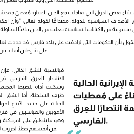
مفهوم المصلحة، الذي وجه أسلوب تعامل الحاكم مع هذه التعبيرات الدينية.
ناء بعض الدول التي تعاملت مع الدين باعتباره مُعطىً مقدسًا م
لأهداف السياسية للدولة، مصداقًا لقوله تعالى: “وأن احكم ب
القول بأن الحكومات التي ترادفت على بلاد فارس قد حددت تعامله
على شرطين أساسيين؛ أحدهما ذاتي والآخر موضوعي.
فبالنسبة للشق الذاتي، فإن ا
الانتصار للعرق الفارسي في
لإيرانية الحالية
وشكلت أداة للضبط المجتمع
اءً على مُعطيات
طرف السلطة. أما الشق ال
الديانة على حشد الأتباع لم
ة انتصارًا للعِرق
الأمويين والعباسيين في فترة
الفارسي.
وهو ما ينطبق على المزدكية وال
من أنفسهم حطبًا لحروب الفرس ضد الفاتحين العرب.