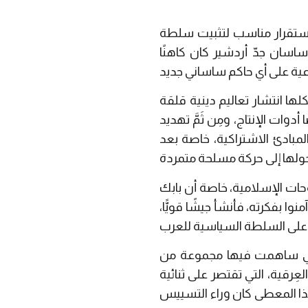
استقرار مناسب لتثبيت سلطة
ساسان جدّ أردشير كان كاهنًا
ها انتشار تعاليم دينية قلقة
وات الإنتاج، ومِن ثَمَّ تهديد
المبادئ الاشتراكية، خاصة بعد
حات الإسلامية، خاصة أن بابك
ً آمنوا بفكرته، فأنشأ جيشًا قويًّا،
ة التي ساهمت فيها مجموعة من
ِرقية، التي تقتصر على ثنائية
 هذا المعطى كان وراء التسييس