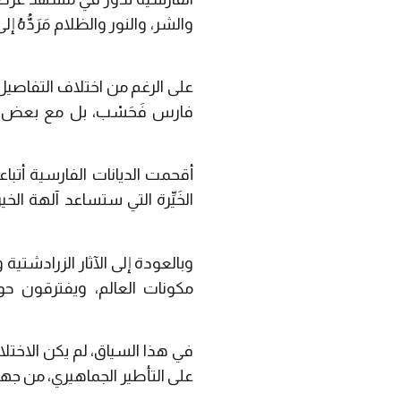
والشر، والنور والظلام مَرَدُّه
على الرغم من اختلاف التفاصيل 
فارس فَحَسْب، بل مع بعض المع
أقحمت الديانات الفارسية أتباع
الخَيِّرة التي ستساعد آلهة الخير
وبالعودة إلى الآثار الزرادشتية
مكونات العالم، ويفترقون حو
في هذا السياق، لم يكن الاختلاف
على التأطير الجماهيري، من جه