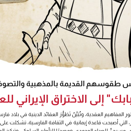
 طقوسهم القديمة بالمذهبية والتصوف 
ك" إلى الاختراق الإيراني للع
ُبلور المفاهيم العقدية، وتُبَيِّنُ تَطَوُّرَ العقائد الدينية في بلاد
 التي أصبحت قاعدة إيمانية في الثقافة الفارسية، تشكلت على إث
سرحيٍّ للصراع الوجودي، ومصدرًا للتأطير السلوكي، وتركيز الديا