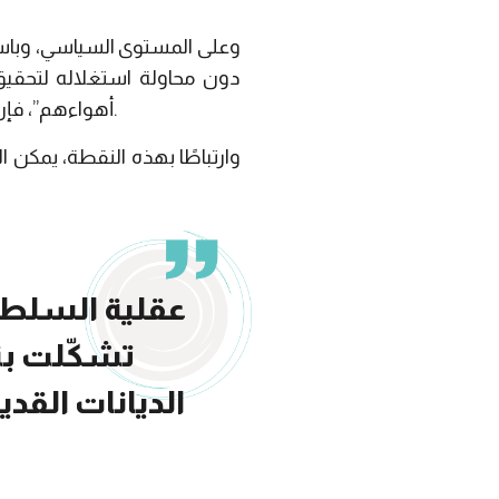
وعلى المستوى السياسي، وباستث
دون محاولة استغلاله لتحقيق ا
أهواءهم”، فإن مجموعة من الكيانات السياسية جعلت من الدين ملاذًا لمحاولة شرعنة قرارات سياسية خالصة.
وارتباطًا بهذه النقطة، يمكن 
عقلية السلطة ا
تشكّلت بن
الديانات القديم