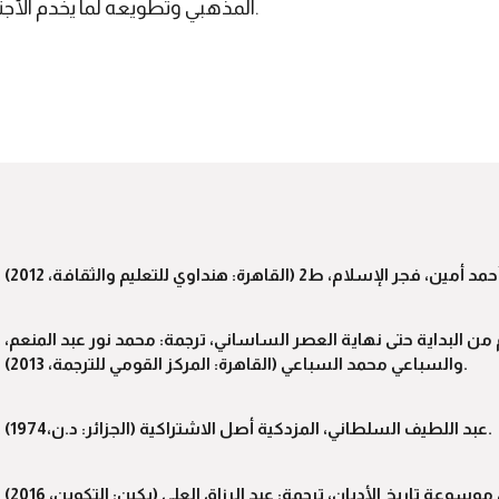
المذهبي وتطويعه لما يخدم الأجندة العِرقية لحكام إيران الحاليين.
م من البداية حتى نهاية العصر الساساني، ترجمة: محمد نور عبد المنعم،
والسباعي محمد السباعي (القاهرة: المركز القومي للترجمة، 2013).
عبد اللطيف السلطاني، المزدكية أصل الاشتراكية (الجزائر: د.ن،1974).