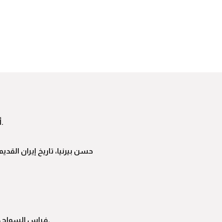
أحمد أمين، فجر الإسلام، ط2 (القاهرة: هنداوي للتعليم والثقافة، 2012).
حسن بيرنيا، تاريخ إيران القدي
فراس السواح، موسوعة تاريخ الأديان، ترجمة: عبد الرزاق العلي (بكين: التكوين، 2016).