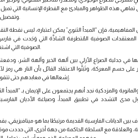
ُ إلى تماهي هذه الظواهر والمبادئ مع الفطرة الإنسانية التي تميل 
وتفضيل نعمة النور على غياهب الظلام.
المفاهيمية، فإن “المبدأ الثنوي” يمكن اعتباره، ليس نقطة التقاء
تقدات الصوفية المُتطرفة الشاذَّة التي وَجَدت في فارس بيئ
الصوفية التي اشتغلت أيضًا على ثنائية الخير والشر.
ها في جدلية الصراع الأزلي بين آلهة الخير وآلهة الشر، ودفعت
 على حسم المعركة، وتَبَنَّوا الاعتقاد القائل بأن النار هي رمز لآله
إشعالها في معابدهم حتى تتقوى على آلهة الشر وتنتصر عليها.
 والمانوية والمزدكية نجد أنهم يجتمعون على الإيمان بـ “المبدأ ا
ل مدى التشدد في تطبيق المبدأ، وصياغة الأديان الفارسية
 بين الديانات الفارسية القديمة مرتبطًا بما هو ميتافيزيقي، بق
ة، والعلاقة مع السلطة الحاكمة من جهة أخرى، التي حددت موقف