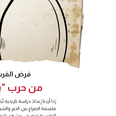
فرض الفرس
من حرب "باب
إذا أردنا إِعدادَ دراسة تاريخية ت
فلسفة الصراع بين الخير والشر،
الفارسية تدور في مشهد عَرْضٍ م