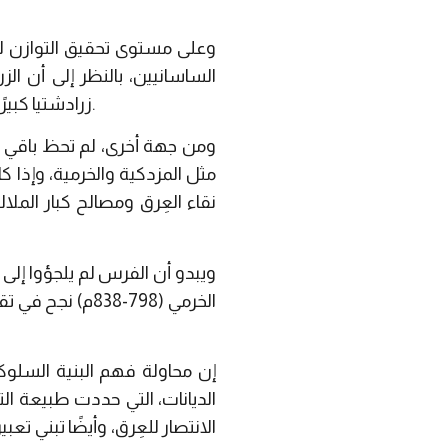
وعلى مستوى تحقيق التوازن ل
الساسانيين، بالنظر إلى أن ال
زرادشتيا كبيرًا، ومن ثَمَّ فإن الارتباط بالزرادشتية كان بمنزلة صك لإضفاء الشرعية على أي حاكم ساساني جديد.
ومن جهة أخرى، لم تحظ باقي ا
مثل المزدكية والخرمية، وإذا كا
نقاء العِرق ومصالح كبار الملا
ويبدو أن الفرس لم يلجؤوا إلى
الخرمي (798-838م
إن محاولة فهم البنية السلوكي
الديانات، التي حددت طبيعة الت
الانتصار للعِرق، وأيضًا تبني 