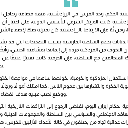
بنية الحكم، وجد الفرس في الزرادشتية، قيمة مضافة وعامل 
زرادشتية كانت المرتكز الشرعي لتأسيس الدولة، على اعتبار أن 
لديانات بدعم السلطة الفارسية بسبب التهديدات التي قد يشكل
ن التخوف من المزدكية مرده إلى إيمانها بمشاعية الجنس، وأيضًا أد
ك المتحالفين مع السلطة، فإن الخرمية كانت تعبيرًا عنيفًا عن 
تحولها إلى حركة مسلحة متمردة.
 استئصال المزدكية والخرمية، لكونهما ساهما في مواجهة الفتو
) نجح في تقوية الفكرة وانتشارها بين عموم الناس، كما امتلك أموالاً ورجالا
ووضع نصب عينيه هدف القضاء على السلطة السياسية للعرب.
ة لحكام إيران اليوم، تقتضي الرجوع إلى التراكمات التاريخي
عاقد الاجتماعي والسياسي بين السلطة والمجموعات الدينية والع
تعبيرات عدائية تجاه من يصنفون في خانة الأعداء الأزليين للفرس،