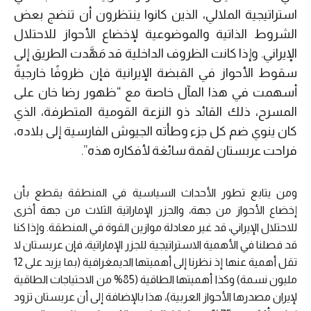
استراتيجية الملالي، الذين كانوا ينتظرون أن تنضج بعض
الشروط الذاتية والموضوعية لإخضاع الأحواز للاحتلال
الإيراني. وإذا كانت الظروف الداخلية قد مَهَّدت الطريق إلى
سقوط الأحواز في القبضة الإيرانية فإن ظروفًا خارجيةً
أسهمت في هذا المآل خاصة مع “ظهور رضا خان على
المسرح، ذلك القائد ذو النزعة القومية المتطرفة، الذي
كان ينوي ضم كل جزء وطأته الجيوش الفارسية إلى بلاده،
فراحت عربستان لقمة سائغة لأفكاره هذه”.
ومن يتابع تطور الأحداث السياسية في المنطقة يقطع بأن
إخضاع الأحواز من جهة، والجزر الإماراتية الثلاث من جهة أخرى
للاحتلال الإيراني، قد غير معادلة موازين القوة في المنطقة. وإذا كنا
قد فصلنا في الأهمية الاستراتيجية للجزر الإماراتية، فإن عربستان لا
تقل أهمية عنها إذ نظرنا إلى أهميتها الديمغرافية (بما يزيد على 12
مليون نسمة) وكذا أهميتها الطاقية (85% من الاحتياجات الطاقية
لإيران مصدرها الأحواز العربية)، هذا بالإضافة إلى أن عربستان تزود