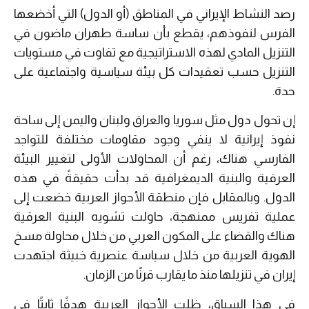
رصد النشاط الإيراني في المناطق (أو الدول) التي أخضعها
الفرس لنفوذهم، يقطع بأن ساسة طهران ماضون في
التنزيل المادي لهذه الاستراتيجية مع تفاوت في مستويات
التنزيل حسب تعقيدات كل بيئة سياسية واجتماعية على
حدة.
إن تحول دول مثل سوريا والعراق ولبنان واليمن إلى ساحة
نفوذ إيرانية لا ينفي وجود مقاومات مختلفة للتواجد
الفارسي هناك، رغم أن المحاولات الأولى لتغيير البيئة
العرقية والبنية الديمغرافية قد بدأت حقيقةً في هذه
الدول. وبالمقابل فإن منطقة الأحواز العربية خضعت إلى
عملية تفريس ممنهجة، حاولت تشويه البنية العرقية
هناك والقضاء على المكون العربي من خلال محاولة مسخ
الهوية العربية من خلال سياسة عنصرية خبيثة اجتهدت
إيران في تنزيلها منذ ما يقارب قرنًا من الزمان.
في هذا السياق، ظلت الأحواز العربية هدفًا ثابتًا في