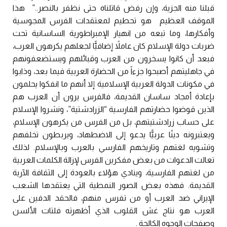
قبلنا منه الجزية، وإن رفض قاتلناه حتى نظفر بالنصر..”
هذا
الموقف العظيم
هو تحطيم لمعتقدات الفرس المجوسية
وأفكارها، وما تبعه من انهيار الإمبراطورية الساسانية تحت
ضربات دولة الإسلام كان عاملاً
إضافيًّا لجعلهم يكرهون العرب،
فبعد أن كانوا يسخرون من العرب وقبائلهم ويستضعفونهم
في جاهليتهم أصبحوا جزءاً من الحضارة العربية فيما بعد، وذابوا
في مكونات الدولة العربية الإسلامية إلا أنهم ما انفكوا يحلمون
بإعادة أمجاد ساسان القديمة، فالفرس يرون أن العرب هم
الذين قوضوا حضارتهم الفارسية “الزرادشتية”، ونشروا الإسلام
على حساب زرادشتيتهم، بل من الفرس من يكرهون الإسلام،
ويعتبرونه دينًا عربيًّا يدعو إلى الاضطهاد، ويربطون تخلفهم
وتشويه لغتهم وتاريخهم الفارسي بالعرب وبالإسلام. لذلك
تعالت الدعوات من بعض مفكرين الفرس لإزالة الكلمات العربية
من لغتهم الفارسية، وينادي هؤلاء بالعودة إلى الثقافة الآرية
القديمة. فهذه بعض الصور النمطية التي يعتقدها الشعب
الإيراني ضد العرب أو من تفرس منهم، فالحقد الدفين على
العرب هو نتاج غش القلوب الذي أظهرته فلتات الألسن
وصفحات الوجوه الكالحة .