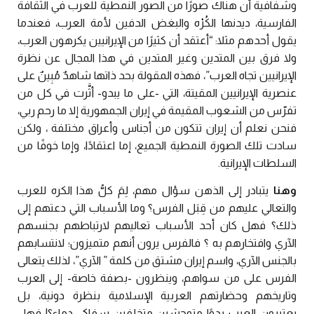
وشفافية أن هناك صورًا من
الصور النمطية للعرب في الثقافة
الفارسية
، ديدنها الكُرْه والبغض الدفين لأمة العرب، فعندما
يقول أحدهم
مثلا
: “
أعتقد أن كثيرًا من الإيرانيين يكرهون العرب،
ولا فرق بين المتدين وغير المتدين في هذا المجال
عن
نظرة
الإيرانيين تجاه العرب”، فهذه المقولة بحد ذاتها شاهدٌ مُبِينٌ على
عنصرية الإيرانيين المقيتة، التي -على ما يبدو- أثَّرت في كل من
تفرّس من الشعوب المقيمة في إيران الجمهورية إلا ما رحم ربي،
فنحن نعلم أن إيران تتكون من أجناس وأعراق مختلفة ، ولكن
سادت تلك الصورة النمطية الجميع، إما اعتقادًا، وإما خوفًا من
السلطات الإيرانية.
وهنا
يتبادر إلى الذهن سؤال مهم، لِمَ كلُّ هذا الكره للعرب
والتعالي عليهم من قِبَل الفرس؟ وما ال
أسباب التي دعتهم إلى
ذلك؟ فهل كان أحد الأسباب تعاليهم لارتباطهم بجنسهم
الآري وافتخارهم به ؟ فالفرس يرون أنهم متميزون؛ لانتسابهم
بالجنس الآري، واسم إيران مشتق من كلمة ” الآري”، لذلك يتعالى
الفرس على من سواهم، وينظرون -بصفة خاصة- إلى العرب
وتاريخهم وحضارتهم العربية الإسلامية بنظرة دونية، بل
يعتبرون العرب بدوًا متوحشين متخلفين سفاكي دماء؟! فهل