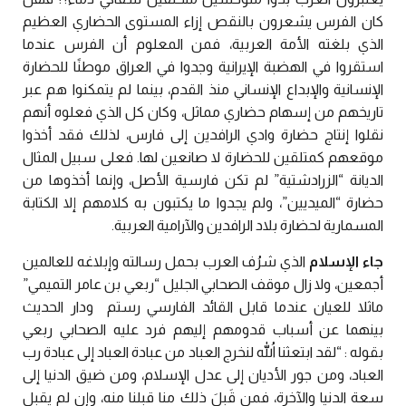
كان الفرس يشعرون بالنقص إزاء المستوى الحضاري العظيم
الذي بلغته الأمة العربية، فمن المعلوم أن الفرس عندما
استقروا في الهضبة الإيرانية وجدوا في العراق موطنًا للحضارة
الإنسانية والإبداع الإنساني منذ القدم، بينما لم يتمكنوا هم عبر
تاريخهم من إسهام حضاري مماثل، وكان كل الذي فعلوه أنهم
نقلوا إنتاج حضارة وادي الرافدين إلى فارس، لذلك فقد أخذوا
موقعهم كمتلقين للحضارة لا صانعين لها. فعلى سبيل المثال
الديانة “الزرادشتية” لم تكن فارسية الأصل، وإنما أخذوها من
حضارة “الميديين”، ولم يجدوا ما يكتبون به كلامهم إلا الكتابة
المسمارية لحضارة بلاد الرافدين والآرامية العربية.
جاء الإسلام
الذي شرُف العرب بحمل رسالته وإبلاغه للعالمين
أجمعين، ولا
زال موقف الصحابي الجليل “ربعي بن عامر التميمي”
ماثلا للعيان عندما قابل القائد الفارسي رستم
ودار الحديث
بينهما عن أسباب قدومهم إليهم فرد عليه الصحابي ربعي
بقوله : “لقد ابتعثنا اللهُ لنخرج العباد من عبادة العباد إلى عبادة رب
العباد، ومن جور الأديان إلى عدل الإسلام، ومن ضيق الدنيا إلى
سعة الدنيا والآخرة، فمن قَبِلَ ذلك منا قبلنا منه، وإن لم يقبل