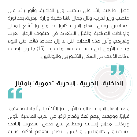
حصل طلعت باشا على منصب وزير الداخلية، وأنور باشا على
منصب وزير الحرب، ونال جمال باشا حقيبة وزارة البحرية، بعد ثورة
الاتحاديين، وقبل انتهاء الحرب كانوا قد مارسوا أبشع المجازر
والإبادات الجماعية والقتل المتعمد في صفوف الرعايا العرب
وغيرهم، وأبرز هذه المذابح التي لا زال صداها قائما حتى اليوم
مذبحة الأرمن التي ذهب ضحيتها ما يقارب (1.5) مليون، إضافة
لمئات الآلاف من السكان الآشوريين واليونانيين.
الداخلية.. الحربية.. البحرية: "دموية" بامتياز
وبعد انتهاء الحرب العالمية الأولى فرّ الثلاثة إلى ألمانيا، فحوكموا
غيابيًا، ووجهت إليهم تهمٌ بإقحام تركيا في الحرب العالمية الأولى
وارتكاب مذابح إنسانية وفظائع بحق بعض الشعوب التابعة
لاسطنبول كاليونانيين والأرمن، لتصدر بحقهم أحكام غيابية