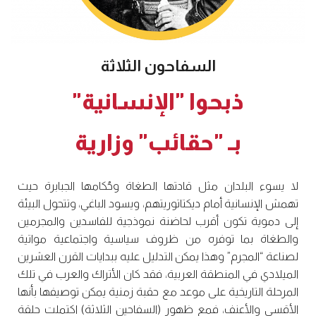
السفاحون الثلاثة
ذبحوا "الإنسانية"
بـ "حقائب" وزارية
لا يسوء البلدان مثل قادتها الطغاة وحُكامها الجبابرة حيث
تهمش الإنسانية أمام ديكتاتوريتهم، ويسود الباغي، وتتحول البيئة
إلى دموية تكون أقرب لحاضنة نموذجية للفاسدين والمجرمين
والطغاة بما توفره من ظروف سياسية واجتماعية مواتية
لصناعة “المجرم” وهذا يمكن التدليل عليه ببدايات القرن العشرين
الميلادي في المنطقة العربية، فقد كان الأتراك والعرب في تلك
المرحلة التاريخية على موعد مع حقبة زمنية يمكن توصيفها بأنها
الأقسى والأعنف، فمع ظهور (السفاحين الثلاثة) اكتملت حلقة