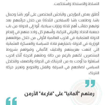
التسلط والاستبداد واستحكمت.
أطلق بعض المؤرخين والباحثين المختصين على أنور باشا وجمال
باشا، وطلعت باشا (السفاحين الثلاثة) من خلال جرائمهم بعد
توليهم حقائب أهم ثلاثة وزارات سيادية، أتوا إلى الدولة من باب
جمعية الاتحاد والترقي التركية، وأسهم كل واحد منهم في إقحام
الدولة العثمانية في الحرب العالمية الأولى من خلال مواقعهم
الوزارية في الدولة باعتبارهم قادة للسياسة والعسكرة العثمانية
التي انتهت بهزيمتهم والحليف الألماني وقبولهم بشروط
المنتصرين، لكنهم بالرغم من حالة وطنهم الحرجة أثناء الحرب
استغلوا ما أودت به من الارتباك في الدولة والضعف والتخلخل
السياسي لصالحهم في السرقة والقتل والتجويع وتعزيز حركة
التتريك.
رمتهم "ألمانيا" على "قارعة" الأرمن