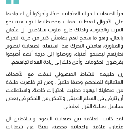
قرأ الصهاينة الدولة العثمانية جيدًا، وأدركوا أن اعتمادها
على الأموال لتغطية نفقات مخططاتها التوسعية نحو
الغرب والجنوب، ولذلك حازوا قلوب سلاطين آل عثمان
بالمال، وهو ما سمح لهم بهامش كبير من حرية التحرك
والمناورة، هامش التحرك هذا استغله الصهاينة لتطوير
تجارتهم ليصبحوا أغنياء، ووصلوا إلى درجة أنهم أصبحوا
يقرضون الحكومات. وأدى ذلك إلى زيادة العداء تجاههم.
إن طبيعة النشاط الصهيوني تلاقت مع الأهداف
العثمانية لتمنحهم وضعًا متميزًا، ومن ثم ظهرت طبقة
من صهاينة اليهود حظيت بامتيازات خاصة، واستطاعت
أن تترقى في السلم الطبقي وتتمكن من التحكم في بعض
مفاصل صناعة القرار العثماني.
لقد كانت العلاقة بين صهاينة اليهود وسلاطين آل
عثمان، علاقة براغماتية محضة، بعيدًا عن شعارات