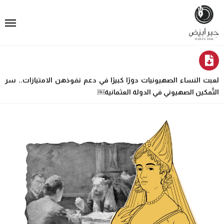
لعبت النساء الصهيونيات دورًا كبيرًا في دعم نفوذهن الامتيازات.. سر
التَّمكين الصهيوني في الدولة العثمانية￼