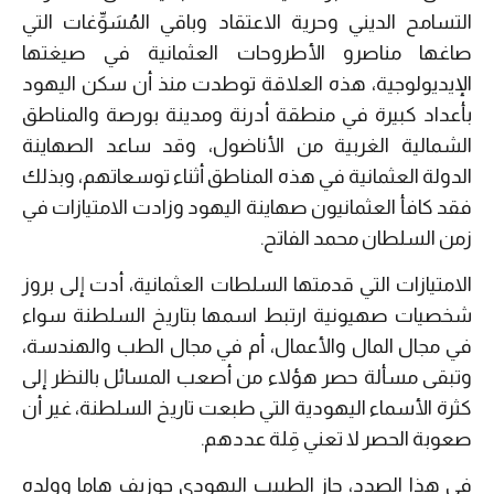
التسامح الديني وحرية الاعتقاد وباقي المُسَوِّغات التي
صاغها مناصرو الأطروحات العثمانية في صيغتها
الإيديولوجية، هذه العلاقة توطدت منذ أن سكن اليهود
بأعداد كبيرة في منطقة أدرنة ومدينة بورصة والمناطق
الشمالية الغربية من الأناضول، وقد ساعد الصهاينة
الدولة العثمانية في هذه المناطق أثناء توسعاتهم، وبذلك
فقد كافأ العثمانيون صهاينة اليهود وزادت الامتيازات في
زمن السلطان محمد الفاتح.
الامتيازات التي قدمتها السلطات العثمانية، أدت إلى بروز
شخصيات صهيونية ارتبط اسمها بتاريخ السلطنة سواء
في مجال المال والأعمال، أم في مجال الطب والهندسة،
وتبقى مسألة حصر هؤلاء من أصعب المسائل بالنظر إلى
كثرة الأسماء اليهودية التي طبعت تاريخ السلطنة، غير أن
صعوبة الحصر لا تعني قِلة عددهم.
في هذا الصدد، حاز الطبيب اليهودي جوزيف هاما وولده