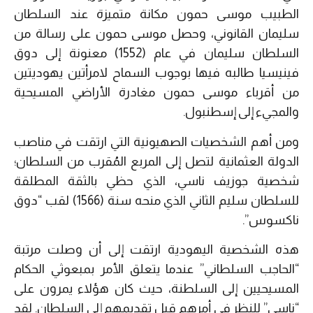
الطبيب موسى حمون مكانة متميزة عند السلطان
سليمان القانوني، وحصل موسى حمون على رسالة من
السلطان سليمان في عام (1552) معنونة إلى دوق
فينيسيا طالبه فيها بوجوب السماح لامرأتين يهوديتين
من أقرباء موسى حمون مغادرة الأراضي المسيحية
والمجيء إلى إسطنبول.
ومن أهم الشخصيات الصهيونية التي ارتقت في مناصب
الدولة العثمانية لتصل إلى المربع المُقرب من السلطان؛
شخصية جوزيف ناسي، الذي حظي بالثقة المطلقة
للسلطان سليم الثاني الذي منحه سنة (1566) لقب “دوق
ناكسوس”.
هذه الشخصية اليهودية ارتقت إلى أن وصلت مرتبة
“الحاجب السلطاني” عندما يتعلق الأمر بمبعوثي الحكام
المسيحيين إلى السلطنة، حيث كان هؤلاء يمرون على
“ناسي” للنظر في أمرهم قبل تقديمهم إلى السلطان. لقد