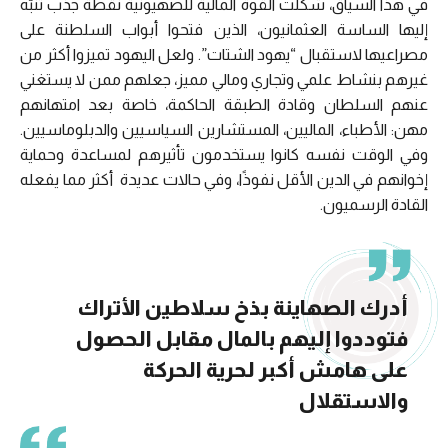
في هذا السياق، شكّلت القوة المالية للصهيونية نقطة جذب تنبّه
إليها الساسة العثمانيون، الذين فتحوا أبواب السلطنة على
مصراعيها لاستقبال “يهود الشتات”. ولعل اليهود تميزوا أكثر من
غيرهم بنشاط علمي وتجاري ومالي مميز، جعلهم ممن لا يستغني
عنهم السلطان وقادة الطبقة الحاكمة، خاصة بعد امتهانهم
مهن: الأطباء، الماليين، المستشارين السياسيين والدبلوماسيين.
وفي الوقت نفسه كانوا يستخدمون تأثيرهم لمساعدة وحماية
إخوانهم في الدين الأقل نفوذًا، وفي حالات عديدة أكثر مما يفعله
القادة الرسميون.
أدرك الصهاينة بذخ سلاطين الأتراك
فتوددوا إليهم بالمال مقابل الحصول
على هامش أكبر لحرية الحركة
والاستقلال