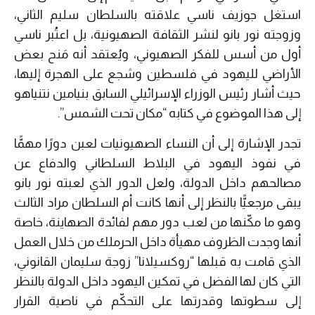
استغل جوزيف ناسي علاقته بالسلطان سليم الثاني،
وزوجته نور بانو لنشر الثقافة الصهيونية، بل اعتُبر ناسي
أول من أسس للفكر الصهيوني، ويُعتقد أنه مَنح بعض
الأراضي لليهود في فلسطين وشجع على الهجرة إليها،
حيث أشار رئيس الوزراء الإسرائيلي السابق بنيامين نتنياهو
إلى هذا الموضوع في كتابه “مكان تحت الشمس”.
تجدر الإشارة إلى أن النساء الصهيونيات لعبن دورًا مهمًّا
في نفوذ اليهود في البلاط السلطاني والدفاع عن
مصالحهم داخل الدولة، ولعل الدور الذي لعبته نور بانو
يبقى مرجعيًّا بالنظر إلى أنها كانت أم السلطان مراد الثالث
وهو ما مكّنها من لعب دور مهم لفائدة الصهاينة، خاصة
أنها وجدت الظروف مهيأة داخل الحرملك من خلال العمل
الذي قامت به قبلها “روكسيلانا” زوجة سليمان القانوني،
التي كان لها الفضل في تمكين اليهود داخل الدولة بالنظر
إلى سطوتها وقدرتها على التحكّم في ناصية القرار