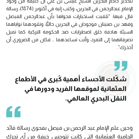
بتحذير حاكم البحرين الشيخ عيسى بن علي آل خليفة من وجود
الإمام عبدالرحمن في البحرين، وكتب إليه في أكتوبر (1874)، رسالة
قال فيها: “تلقيت استخبارات فحواها بأن عبدالرحمن الفيصل
وفهد بن صنيتان موجودان في البحرين حاليًّا، وتقودهما نواياهما
السيئة هادفة خلق اضطرابات ضد الحكومة التركية كما تميل
تصرفاتهما إلى التمرد، وأنت تساعدهما … فكان من الضروري أن
أحذرك”.
شكّلت الأحساء أهمية كُبرى في الأطماع
العثمانية لموقعها الفريد ودورها في
النقل البحري العالمي.
وحين علم الإمام عبد الرحمن بن فيصل بفحوى رسالة قائد
الحامية العثمانية التي كانت تتوجس خيفة من أي تحرك