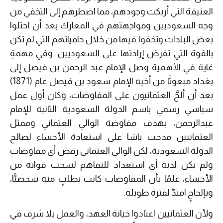
العنيفة التي أربكت وجودهم، مما اضطرهم إلى التخفي من
وجه السعوديين ومواجهتهم في المعارك بعد أن احتلوا
بعض البلدات وتخفوا فيها من خلال حامياتهم التي لم تكن
بالقوة التي تفرض إرادتها على السعوديين. وفي مهمةٍ
غاية في الأهمية وصل الإمام عبد الرحمن بن فيصل إلى
بغداد مبعوثًا من أخيه الإمام سعود بن فيصل عام (1871)
بعد أن ألحَّ العثمانيون على المفاوضات، وكان أول عمل
سياسي رسمي باسم الدولة السعودية الثانية للإمام
عبدالرحمن، بهدف مفاوضة الوالي العثماني وممثل
العثمانيين مدحت باشا على استعادة الأحساء لصالح
الدولة السعودية، لكن الوالي العثماني رفض أي مفاوضات
ولم يكن لديه أي استعداد للتفاهم لسحب قواته من
الأحساء، علمًا بأن المفاوضات كانت بطلبٍ منه شخصيًّا،
وبإلحاحٍ امتدَّ لفترة طويلة.
ولأن العثمانيين اعتادوا خيانة العهد، والعمل بلا شرف في