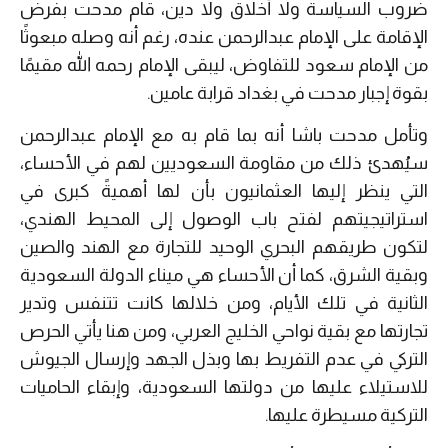
ضروب السياسة ولا أخلاق ولا دين، قام مدحت بفرض
الإقامة على الإمام عبدالرحمن عنده، رغم أنه وصله مبعوثًا
من الإمام سعود للتفاوض، ليبقى الإمام رحمه الله مقيمًا
بقوة إجبار مدحت في بغداد قرابة عامين.
وتأمل مدحت باشا أنه بما قام به مع الإمام عبدالرحمن
سيُهدئ ذلك من مقاومة السعوديين لهم في الأحساء،
التي ينظر إليها العثمانيون بأن لها أهميةً كبرى في
استراتيجيتهم لفتح باب الوصول إلى المحيط الهندي،
لتكون طريقهم البحري الوحيد للتجارة مع الهند والصين
وبقية الشرق، كما أن الأحساء هي ميناء الدولة السعودية
الثانية في تلك الأيام، ومن خلالها كانت تتنفس وتدير
تجارتها مع بقية نواحي الخليج العربي، ومن هنا يأتي الحرص
التركي في عدم التفريط بها وبذل الجهد وإرسال الجيوش
للاستيلاء عليها من دولتها السعودية، وإبقاء الحاميات
التركية مسيطرة عليها.