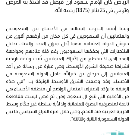
الرياض كان الإمام سعود ابن فيصل قد اشتدّ به المرض
وتوفي في 25 يناير (1875) رحمه الله.
ومما أثبتته الحروب المتتالية في الأحساء بين السعوديين
والعثمانيين أن السعوديين في كل مكان من أرضهم أقوى من
جيوش الدولة العثمانية مهما أخل ميزان العدد والعتاد، بدليل
الانتصارات التي يحققها السعوديون رغم قلة عتادهم ومواجهة
المدد الذي لا ينقطع من الأتراك العثمانيين، تُثبت وثيقة تاريخية
نشرتها صحيفة الشرق الأوسط، وهي عبارة عن رسالة من أحد
العثمانيين إلى فرحان بن خيرالله عامل الدولة السعودية في
الأحساء، وقد وصفت الشرق الأوسط الوثيقة بـــ: “في هذه
الوثيقة ما يؤكد الاعتراف العثماني الواضح أن منطقة الأحساء هي
من الأقاليم التي تتبع آل سعود، ومن ثم فهي ليست مقاطعة
تابعة لمتصرفية البصرة العثمانية ولا لأية سلطة غير حكّام وسط
الجزيرة العربية منذ القدم، وحتى خلال فترة الفراغ السياسي ما بين
الدولة السعودية الثانية والثالثة”.