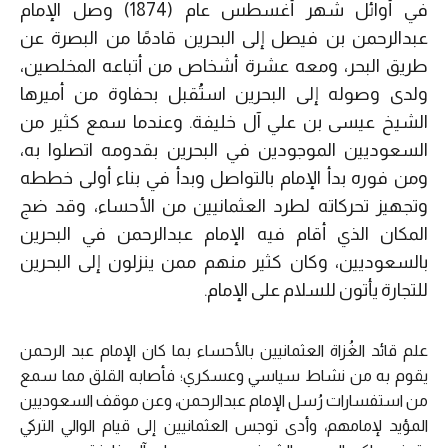
في أوائل شهر أغسطس عام (1874) وصل الإمام
عبدالرحمن بن فيصل إلى البحرين قادمًا من البصرة عن
طريق البحر، ومعه عشرة أشخاص من أتباعه المخلصين،
ولدى وصوله إلى البحرين استُقبل بحفاوة من أميرها
الشيخ عيسى بن علي آل خليفة. وعندما سمع كثير من
السعوديين الموجودين في البحرين بقدومه اتصلوا به،
ومن فوره بدأ الإمام بالتواصل وبدأ في بناء أولى خططه
وتجهيز تحركاته لطرد العثمانيين من الأحساء، وقد ضج
المكان الذي أقام فيه الإمام عبدالرحمن في البحرين
بالسعوديين، وكان كثير منهم ممن ينزلون إلى البحرين
للتجارة يأتون للسلام على الإمام.
علم قائد الغُزاة العثمانيين بالأحساء بما كان الإمام عبد الرحمن
يقوم به من نشاط سياسي وعسكري؛ فأصابه القلق مما سمع
من استفسارات رُسل الإمام عبدالرحمن، وعن موقف السعوديين
المؤيد لإمامهم، وأدى توجس العثمانيين إلى قيام الوالي التركي