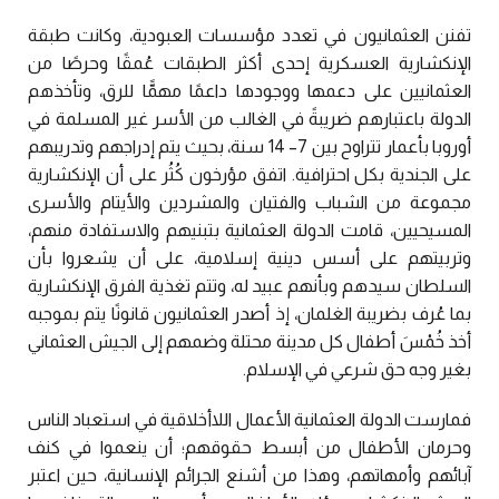
تفنن العثمانيون في تعدد مؤسسات العبودية، وكانت طبقة
الإنكشارية العسكرية إحدى أكثر الطبقات عُمقًا وحرصًا من
العثمانيين على دعمها ووجودها داعمًا مهمًّا للرق، وتأخذهم
الدولة باعتبارهم ضريبةً في الغالب من الأسر غير المسلمة في
أوروبا بأعمار تتراوح بين 7– 14 سنة، بحيث يتم إدراجهم وتدريبهم
على الجندية بكل احترافية. اتفق مؤرخون كُثُر على أن الإنكشارية
مجموعة من الشباب والفتيان والمشردين والأيتام والأسرى
المسيحيين، قامت الدولة العثمانية بتبنيهم والاستفادة منهم،
وتربيتهم على أسس دينية إسلامية، على أن يشعروا بأن
السلطان سيدهم وبأنهم عبيد له، وتتم تغذية الفرق الإنكشارية
بما عُرف بضريبة الغلمان، إذ أصدر العثمانيون قانونًا يتم بموجبه
أخذ خُمْسَ أطفال كل مدينة محتلة وضمهم إلى الجيش العثماني
بغير وجه حق شرعي في الإسلام.
فمارست الدولة العثمانية الأعمال اللاأخلاقية في استعباد الناس
وحرمان الأطفال من أبسط حقوقهم؛ أن ينعموا في كنف
آبائهم وأمهاتهم، وهذا من أشنع الجرائم الإنسانية، حين اعتبر