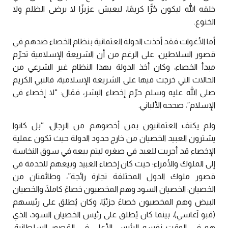
خلقه الله ليكون حُرًّا كريمًا، ليعيش عزيزًا لا يرضى الظلم ولا
الخنوع.
أما الأغوات فقد أخذت الدولة العثمانية بنظام الخصاء ضدهم في
قصور السلاطين، على الرغم من أن الشريعة الإسلامية تحرّم
مبدأ الخصاء، وكان أخذ الدولة بهذا النظام غير الشرعي من
الحالات التي خرجت فيها على الشريعة الإسلامية، فالنبي الكريم
صلى الله عليه وسلم حرّم إخصاء البشر، فقال: “لا إخصاء في
الإسلام”، صححه الألباني.
ولم يكتف العثمانيون بمن أخصوهم من الرجال، “بل كانوا
يشترون العبيد الخصيان من خارج حدود الدولة حيث تكون عملية
الإخصاء قد أجريت للعبد في صغره ليتم بيعه في سوق النخاسة
إلى الملوك والأمراء؛ حيث كان إخصاء العبيد وبيعهم للخدمة في
قصور ملوك الدول المختلفة تجارة رائجة”، وطائفتان من
الخصيان: الخصيان السود وهم المخصيون خصاءً كاملًا، والخصيان
البيض وهم المخصيون خصاءً جزئيًا، وكان يُطلق على رئيسهم
(قبو آغاسي)، بينما كان يُطلق على رئيس الخصيان السود، الذي
هو في الوقت نفسه الرئيس الأعلى في القصور السلطانية،