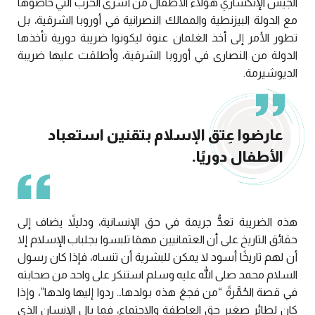
الجيش الإنكشاري هؤلاء الأطفال من أسرى الحرب التي خاضوها
مع الدولة البيزنطية والممالك النصرانية في أوروبا الشرقية، بل
تطور الأمر إلى أخذ الغلمان عنوة ليكونوا ضريبة دورية تأخذها
الدولة من النصارى في أوروبا الشرقية، وأطلقت عليها ضريبة
الديوشيرمة.
عارضوا عِتق الإسلام بتقنين استعباد
الأطفال دوريًا.
هذه الضريبة تعدُّ جريمة في حق الإنسانية، ودليلاً يضاف إلى
حقائق التاريخ على أن العثمانيين مهمَا تلبسوا بجلباب الإسلام إلا
أن لهم تاريخًا أسود لا يمكن للبشرية أن تنساه، فإذا كان رسول
السلام محمد صلى الله عليه وسلم استنكر على واحد من صحابته
في قصة الحُمَّرةً “من فجعَ هذه بولدها… ردوا إليها ولدها”، وإذا
كان لطائر صغير حق العاطفة والاجتماع، فما بال الإنسان الذي