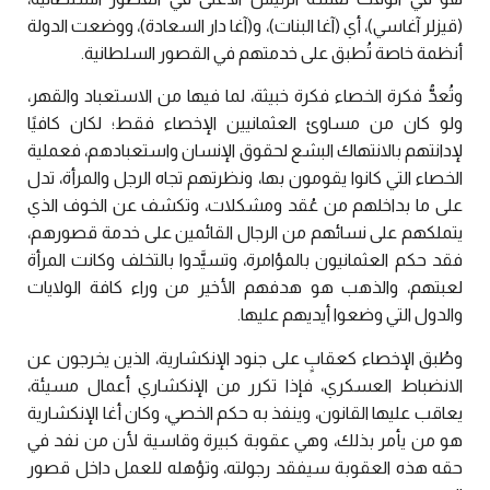
(قيزلر آغاسي)، أي (آغا البنات)، و(آغا دار السعادة)، ووضعت الدولة
أنظمة خاصة تُطبق على خدمتهم في القصور السلطانية.
وتُعدُّ فكرة الخصاء فكرة خبيثة، لما فيها من الاستعباد والقهر،
ولو كان من مساوئ العثمانيين الإخصاء فقط؛ لكان كافيًا
لإدانتهم بالانتهاك البشع لحقوق الإنسان واستعبادهم، فعملية
الخصاء التي كانوا يقومون بها، ونظرتهم تجاه الرجل والمرأة، تدل
على ما بداخلهم من عُقد ومشكلات، وتكشف عن الخوف الذي
يتملكهم على نسائهم من الرجال القائمين على خدمة قصورهم،
فقد حكم العثمانيون بالمؤامرة، وتسيَّدوا بالتخلف وكانت المرأة
لعبتهم، والذهب هو هدفهم الأخير من وراء كافة الولايات
والدول التي وضعوا أيديهم عليها.
وطُبق الإخصاء كعقابٍ على جنود الإنكشارية، الذين يخرجون عن
الانضباط العسكري، فإذا تكرر من الإنكشاري أعمال مسيئة،
يعاقب عليها القانون، وينفذ به حكم الخصي، وكان أغا الإنكشارية
هو من يأمر بذلك، وهي عقوبة كبيرة وقاسية لأن من نفد في
حقه هذه العقوبة سيفقد رجولته، وتؤهله للعمل داخل قصور