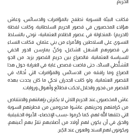
الحريم.
فكانت البيئة النسوية تطفح بالمؤامرات والدسائس، وعاش
هؤلاء المخصيون في قصور الحريم السلطانية، وكانت لفظة
(الحريم) -المتداولة في عصور الظلام العثمانية- توحي بالتسلط
النسوي على السلاطين والأمراء من بني عثمان، فكانت النساء
في قصورهم الشغل الشاغل، وكنَّ يمارسن الدور الخفي
للسياسة العثمانية، فالصراع بين حريم القصور يزيد من الجو
التَسَلُّطي السائد، حتى فاضت قصص غاية في الغرابة حول هذا
الصراع وما رافقه من الدسائس والمؤامرات التي تُحاك في
القصور العثمانية، ولو كانت الجدران تحكي ما كان يحدث بهذه
القصور من فجور وانحلال لحكت فظائع وأهوال وروايات.
عاش المخصيون عند الحريم اللاتي لا يكترثن بإهانتهم والانتقاص
من كرامتهم وحريتهم، عاشوا محرومين من فطرتهم السوية
التي خلقها الله لهم، كما حُرموا -بسب الإخصاء- الأبوة الحقيقية
والحق في أن يكون لهم أولاد من أصلابهم تقرّ بهم أعينهم،
ويكونون لهم السند والعون عند الكِبر.