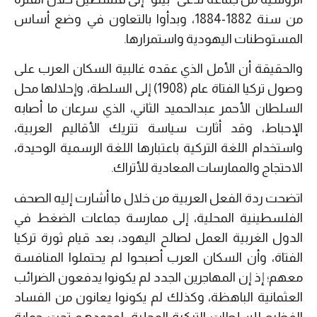
من سنة 1882-1884، وبدأوا بالتعاون في وضع أساس
المستوطنات اليهودية واستمرارها.
والحقيقة أن الأمل الذي عقده غالبية السكان العرب على
وصول تركيا الفتاة عام (1908) إلى السلطة، وإحلالها محل
السلطان الأحمر عبدالحميد الثاني، الذي سرعان ما أصابه
الإحباط، وقد أثارت سياسة تتريك الأقاليم العربية،
واستخدام اللغة التركية باعتبارها اللغة الرسمية الوحيدة،
الاحتجاج والممارسات المعادية للأتراك.
اتضحت ردة الفعل العربية من خلال ما أشارت إليه الصحف
الفلسطينية المحلية، إلى ممارسة جماعات الضغط في
الدول الغربية العمل لصالح اليهود، بعد قيام ثورة تركيا
الفتاة، وأن السكان العرب أصبحوا لم يحتملوا المنافسة
معهم؛ إذ إن المهاجرين الجدد لم يكونوا يدفعون الضرائب
العثمانية الباهظة، وكذلك لم يكونوا يعانون من الفساد
الفظيع للسلطات التركية المحلية، لوجودهم تحت حماية