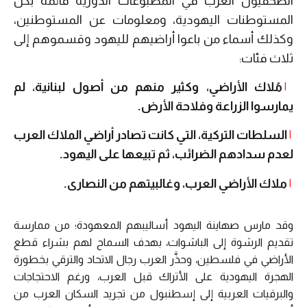
الصحفيون العرب في المطبوعات الدورية قائمة بكل
المستوطنات اليهودية، ومعلومات عن المستوطنين،
وكذلك أسماء من باعوا أراضيهم لليهود وقسموهم إلى
ثلاث فئات:
|
مُلاك الأراضي، وكثير منهم من أصول لبنانية، لم
يمارسوا الزراعة وفلاحة الأرض.
|
السلطات التركية، التي كانت تصادر أراضي الملاك العرب
لعدم سدادهم الضرائب، ثم تبيعها على اليهود.
|
ملاك الأراضي العرب، وغالبيتهم من النصارى.
وقد مارس صهاينة اليهود أساليبهم المعهودة؛ من ممارسة
تقديم الرشوة إلى الباشوات، بهدف السماح لهم بشراء قطع
الأراضي في فلسطين، وحذَّر العرب رجال الاتحاد والترقي بخطورة
الهجرة اليهودية على الأتراك قبل العرب، ورغم الاحتجاجات
والبرقيات العربية إلى إسطنبول من تجريد السكان العرب من