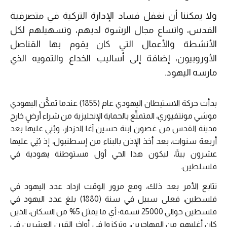
ولا يمكننا أن نغفل فساد الإدارة التركية في متصرفية
القدس، واتساع مجال الرشوة لديهم، وتسهيلهم لكل
الأنشطة والأعمال التي كان يقوم بها القناصل
الأوروبيون، إضافة إلى أساليب الخداع والتمويه الذي
مارسه اليهود.
بدأت حركة الاستيطان اليهودي عام (1855) عندما تمكَّن اليهودي
موشي مونتفيوري، المتمتِّع بالحماية الإنجليزية من شراء أرضٍ خارج
مدينة القدس من غصون ابنة حسين آغا الدزدار، وبُنِي عليها بعد
أربعة سنوات، بعد أخذ الإذن بالبناء من إسطنبول، إذ بُنِي عليها
عشرون بيتًا، ليكون هذا الحي أول مستوطنة يهودية في
فلسلطين.
تتابع الأمر بعد ذلك، ومع مرور الوقت ازداد عدد اليهود في
فلسطين، فعلى سبيل في سنة (1880) بلغ عدد اليهود في
فلسطين حوالي 25000 نسمة؛ أي ما يمثل 5% من السكان، الذين
كان أغلبهم من المهاجرين، وتركزوا في أواخر القرن العشرين في