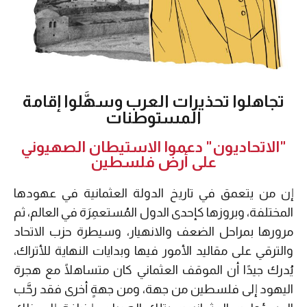
تجاهلوا تحذيرات العرب وسهَّلوا إقامة
المستوطنات
"الاتحاديون" دعموا الاستيطان الصهيوني
على أرض فلسطين
إن من يتعمق في تاريخ الدولة العثمانية في عهودها
المختلفة، وبروزها كإحدى الدول المُستعمِرَة في العالم، ثم
مرورها بمراحل الضعف والانهيار، وسيطرة حزب الاتحاد
والترقي على مقاليد الأمور فيها وبدايات النهاية للأتراك،
يُدرك جيدًا أن الموقف العثماني كان متساهلًا مع هجرة
اليهود إلى فلسطين من جهة، ومن جهةٍ أخرى فقد رحَّب