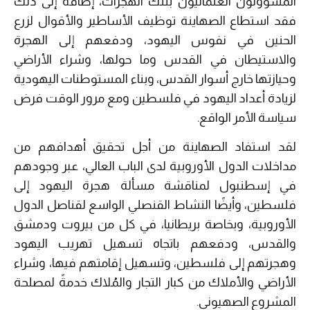
المسؤولون العثمانيون بتلك الهجرات، إضافة إلى ذلك
فقد استطاع الصهاينة توظيف الأساطير والأقوال لزرع
الحنين في نفوس اليهود، ودفعهم إلى الهجرة
والاستيطان في القدس وما حولها، وشراء الأراضي
وحيازتها خارج أسوار القدس، وبناء المستوطنات اليهودية
لزيادة أعداد اليهود في فلسطين ومع مرور الوقت فرض
سياسة الأمر الواقع.
لقد استفاد الصهاينة من أجل تحقيق أهدافهم من
مداخلات الدول الأوروبية لدى الباب العالي، عبر وجودهم
في إسطنبول لمناقشة مسألة هجرة اليهود إلى
فلسطين، وأيضًا النشاط القنصلي الواسع لقناصل الدول
الأوروبية، وبخاصة بريطانيا، في كل من بيروت ودمشق
والقدس، ودفعهم باتجاه تسهيل تهريب اليهود
وهجرتهم إلى فلسطين، وتسهيل إقامتهم فيها، وشراء
الأراضي والأملاك من كبار التجار والمُلاك خدمةً لمصلحة
المشروع الصهيوني.