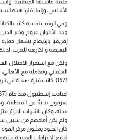
قلقة عاشتها المنطقة؛ واستم
الأندلس، وإنما نقلوا هذه الس
وفي الوقت نفسه كانت الكيانات
وجد الأخوان عروج وخير الدي
إفريقيا بالإيهام بشعار حماي
البغيضة والكارهة للعرب، لذلك
ولكن مع استمرار الاحتلال الع
1671)، كانت فترة صعبة في تاريخ الجزائر، حيث ظهرت مشاكل الاحتلال العثماني، وأثر ذلك على أهالي الجزائر.
يعرفون شيئًا عن المنطقة، وكان
مدته، وكان باشوات الجزائر مث
ولم يكن أمامهم من سبيل سوى 
كان الجنود يمثلون مركز القوة 
لدفع الالتزامات العديدة عليهم،