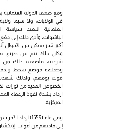
ومع ضعف الدولة العثمانية بوجه
في الولايات، ولا سيما ولاية 
العثمانية اتبعت سياسة ال
الباشوات، وأدى ذلك إلى دفع 
أكبر قدر ممكن من الأموال أث
وكان ذلك يتم عن طريق فر
شرعية، فأضعف ذلك من مو
وجعلهم موضع سخط وتذمر ال
قوت يومهم، ولذلك شهدت 
الخصوص العديد من ثورات القب
ازداد بشدة نفوذ الزعماء ال
المركزية.
وفي عام (1659) از
إلى قادتهم من أغوات الإنكشار