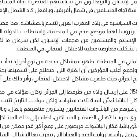
ر الإسبان والبرتغاليون في سياستهم العنصرية تجاه المسل
ياسة تجاه المسلمين في شمال أفريقيا، وبالفعل كاد الشمال ال
 السياسية في بلاد المغرب العربي تتسم بالهشاشة، هذا فضلًا عن
ن بربروسا لهما موضع قدم في المنطقة، واستطاعت الدولة ا
ة الإسلام والمسلمين من هجمات الإسبان، لكن سرعان ما تك
 تشكلت معارضة محلية للاحتلال العثماني في المنطقة.
ثماني في المنطقة، ظهرت مشاكل جديدة من نوعٍ آخر؛ إذ بدأت م
اعتادت إسطنبول منذ عام (1587) على إرسال ولاة من طرفها إلى الجزائر، وكان هؤلا
 الباشا يُعيَّن لمدة ثلاث سنوات، ولكن حوادث التاريخ تثبت أ
ل غيرهم من الباشوات العثمانيين يشترون مناصبهم بالمال، وب
جيوب الأهالي الضعفاء المساكين، يُضاف إلى ذلك المشاكل 
لأي باشا، فكان الباشوات حريصون على جمع أكبر قدر ممكن من ال
 وعلى رأسها رواتب الجند والهدايا التي يتقرب بها الباشا إلى ال