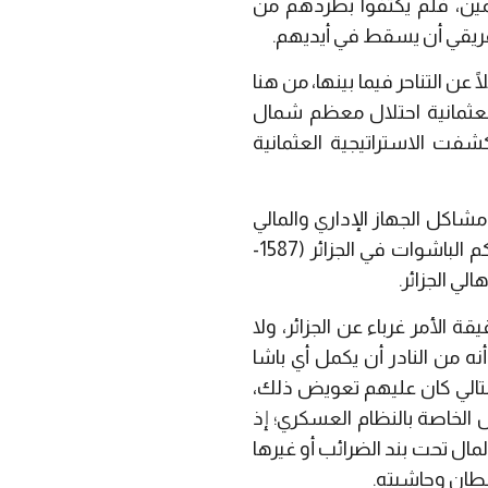
مين، فلم يكتفوا بطردهم من
إفريقي أن يسقط في أيديهم.
 التناحر فيما بينها، من هنا
لعثمانية احتلال معظم شمال
شفت الاستراتيجية العثمانية
شاكل الجهاز الإداري والمالي
العثماني وتعامله مع الأهالي، ويُجمِع أغلب المؤرخين أن الفترة التي اصطلح على تسميتها بحكم الباشوات في الجزائر (1587-
ء في حقيقة الأمر غرباء عن الجزائر، ولا
نه من النادر أن يكمل أي باشا
التالي كان عليهم تعويض ذلك،
الخاصة بالنظام العسكري؛ إذ
مال تحت بند الضرائب أو غيرها
سلطان وحاشيته.