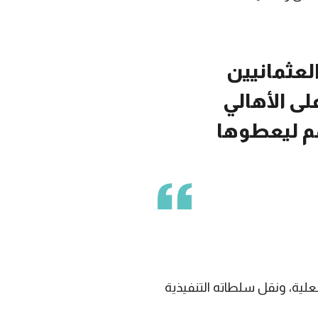
عثمانيين
ى الأهالي
م ليعطوها
ه الفعلية، ونقل سلطاته التنفيذية