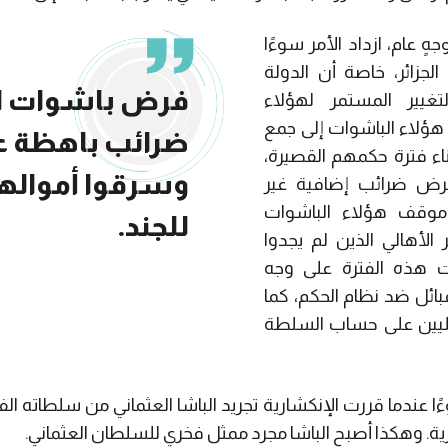
ٍ عام، ازداد الأمر سوءًا
الجزائر، خاصة أن الدولة
فرض باشوات ال
تغيير المستمر لهؤلاء
هؤلاء الباشوات إلى جمع
ضرائب باهظة عل
ناء فترة حكمهم القصيرة،
وسرقوا أمواله
ض ضرائب إضافية غير
قف هؤلاء الباشوات
للجند.
أهالي الذين لم يجدوا
هذه الفترة على وجه
ائل ضد نظام الحكم، كما
محليين على حساب السلطة
داد الأمر سوءًا عندما قررت الإنكشارية تجريد الباشا العثماني من سلطات
ية. وهكذا أصبح الباشا مجرد ممثل فخري للسلطان العثماني.