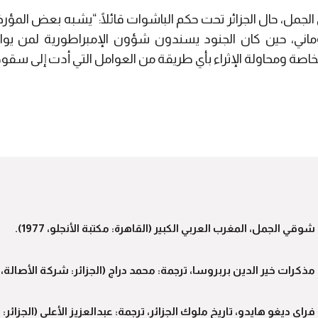
ل، حال الجزائر تحت حكم الباشوات قائلًا: “يشبه بعض المؤرخين
روماني، حين كان الجنود يسندون شؤون الإمبراطورية لمن يو
صة ومحاولة الإثراء بأي طريقة من العوامل التي أدت إلى سقو
شوقي الجمل، المغرب العربي الكبير (القاهرة: مكتبة الأنجلو، 1977).
مذكرات خير الدين بربروسا، ترجمة: محمد دراج (الجزائر: شركة الأصالة، 2010).
فراي ديغو هايدو، تاريخ ملوك الجزائر، ترجمة: عبدالعزيز الأعلى (الجزائر: دار ال