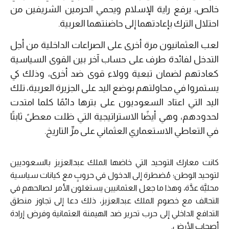
خالص، يرفع راية الإسلام ويحمي الحرمين الشريفين من
احتلال الترك بإعادتهما إلى حاضنتهما العربية.
لعب العثمانيون مرة أخرى على الصراعات الداخلية من أجل
التدخل لفائدة طرف على حساب آخر بين القوى السياسية
كعادتهم لضمان تبعية وولاء قوى ضد أخرى، وذلك كي
يستمروا في محاولتهم بوضع اليد على الجزيرة العربية، تلك
اليد التي اعتاد السعوديون على بترها دائمًا كلما امتدت
لحدودهم، وهي أيضًا الاستراتيجية التي ظلت معطىً ثابتًا
في التعاطي الاستعماري العثماني على مرِّ التاريخ.
كانت معارك التوحيد التي خاضها الملك عبدالعزيز بالسعوديين
لتوحيد الوطن؛ مُضطرة إلى الدخول في حروبٍ مع كيانات سياسية
محليَّة عدَّة، وهذا ما جعل العثمانيين يستغلون الأمر لصالحهم في
التحالف مع خصوم الملك عبدالعزيز، ذلك دعا إلى تجاوز منطق
التدافع الداخلي إلى حرب تحرير ضد الهيمنة العثمانية وفرض إرادة
أصحاب الأرض.