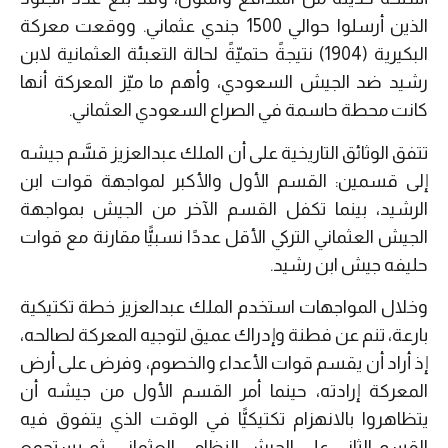
الذين أرسلوا حوالي 1500 جندي عثماني. ووقعت معركة
البكيرية (1904) نتيجةً حتميّةً لحالة التعبئة العثمانية لابن
رشيد ضد الجيش السعودي، وأهم ما ميّز المعركة أنها
كانت محطة حاسمة في الصراع السعودي العثماني.
تتفق الوثائق التاريخية على أن الملك عبدالعزيز قسَّم جيشه
إلى قسمين: القسم الأول والأكبر لمواجهة قوات ابن
الرشيد، بينما تكفل القسم الآخر من الجيش بمواجهة
الجيش العثماني التركي الأقل عددًا نسبيًّا مقارنة مع قوات
حليفه جيش ابن رشيد.
وخلال المواجهات استخدم الملك عبدالعزيز خطة تكتيكية
بارعة، تنم عن فطنة وإدراك عميق لتوجيه المعركة لصالحه،
إذ أراد أن يقسم قوات الأعداء والخصوم، وفرض على أرض
المعركة إرادته، حينما أمر القسم الأول من جيشه أن
يتظاهروا بالانهزام تكتيكيًّا في الوقت الذي يتفوق فيه
القسم الثاني على الجيش النظامي العثماني، ثم يستجمع