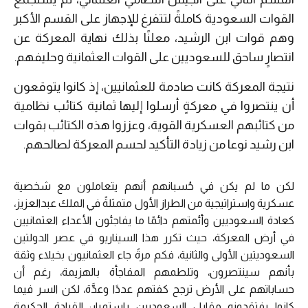
القوات السعودية كاملةً لتتفرغ للإجهاز على القسم الأكبر
وهم قوات ابن الرشيد، معلنًا بذلك نهاية المعركة عن
انتصارٍ ساحق للسعوديين على القوات العثمانية وحليفهم.
نتيجة المعركة كانت صادمة للعثمانيين، إذ كانوا يتوقعون
أن ينتصروا في معركةٍ أرسلوا إليها ثمانية كتائب نظامية
من كتائبهم العسكرية القوية، وعززوا هذه الكتائب بقوات
ابن رشيد نوعا من زيادة التأكيد لحسم المعركة لصالحهم.
لكن ما لم يكن في حُسبانهم أنهم يتعاملون مع شخصية
عسكرية واستراتيجية من الطراز الأول متمثلةً في الملك عبدالعزيز،
كعادة السعوديين وأئمتهم دائمًا ما يفاجئون الأعداء العثمانيين
في أرض المعركة، حيث تكرر هذا السيناريو في عصر الدولتين
السعوديتين الأولى والثانية، فكم مرةً جاء العثمانيون بخيلاء وثقة
بأنهم سينتصرون، وتلطمهم المفاجأة بالهزيمة، رغم أن
حساباتهم على الأرض ترجح كفتهم عددًا وعدَّة، لكن السر فيما
كانوا يفتقدونه مقابل السعوديين باستمرار: القيادة الحكيمة