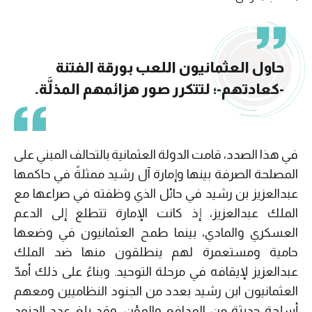
حاول العثمانيون اللعب بورقة الفتنة
-كعادتهم-؛ لتتكرر صور هزائمهم المذلَّة.
في هذا الصدد، قامت الدولة العثمانية بالتحالف المبني على
المصلحة الصرفة بينها وإمارة آل رشيد ممثلةً في حاكمها
عبدالعزيز بن رشيد في حائل الذي وظفته في صراعها مع
الملك عبدالعزيز، إذ كانت الإمارة تتطلع إلى الدعم
العسكري والمادي، بينما طمح العثمانيون في وضعها
حامية ومستعمرة لهم ينطلقون منها ضد الملك
عبدالعزيز لإيقافه في مرحلة التوحيد. وبناءً على ذلك أمدّ
العثمانيون ابن رشيد بعدد من الجنود النظاميين ومعهم
أسلحة حديثة من المدافع والمؤن، وقد بلغ عدد الجنود