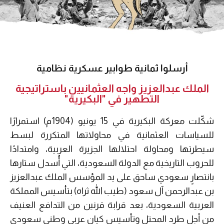
أرسلوا ثمانية طوابير عسكرية نظامية
الملك عبدالعزيز واجه العثمانيين باستراتيجية
التطهير في "البكيرية"
شكّلت معركة البكيرية في 15 يونيو (1904م) استمرارًا
للسياسات العثمانية في محاولاتها المتكررة لبسط
سيطرتها ومحاولة احتلالها الجزيرة العربية، وامتدادًا
للحروب التاريخية مع الدولة السعودية، التي أُسدل ستارها
بانتصارٍ سعودي ساحق على يد المؤسس الملك عبدالعزيز
بن عبدالرحمن آل سعود (طيب الله ثراه) بتأسيس المملكة
العربية السعودية، بعد قرابة قرنين من التدافع العنيف
من أجل طرد المحتل وتأسيس كيان عربي وطني سعودي