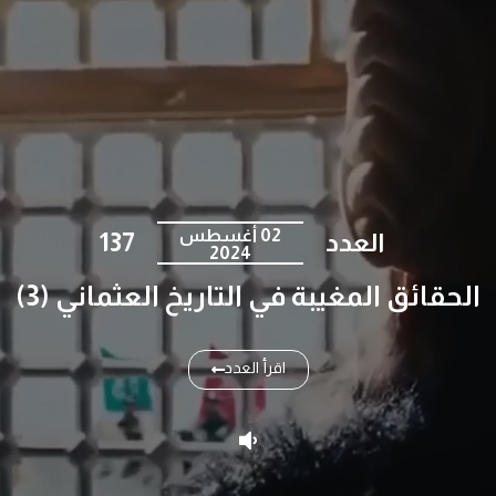
02 أغسطس
العدد
137
2024
الحقائق المغيبة في التاريخ العثماني (3)
اقرأ العدد