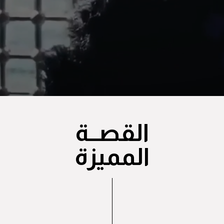
القصــة
المميزة