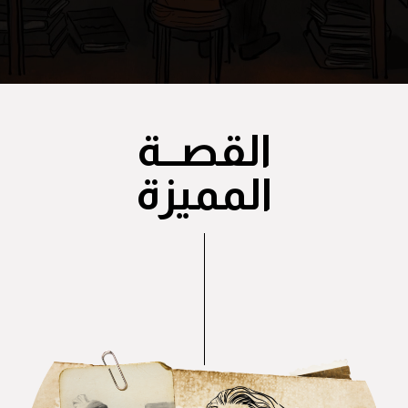
القصــة
المميزة