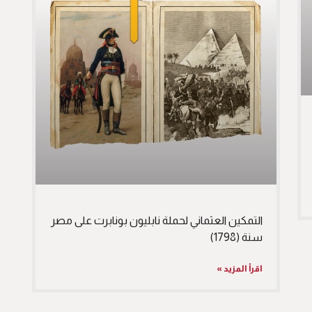
التمكين العثماني لحملة نابليون بونابرت على مصر
سنة (1798)
اقرأ المزيد »