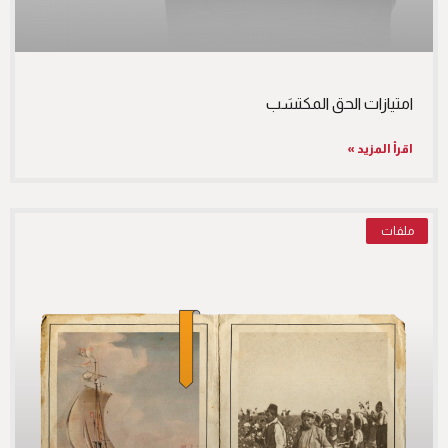
امتيازات الحق المكتسَب
اقرأ المزيد »
ملفات