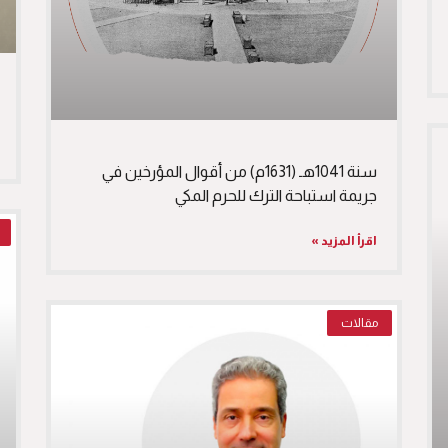
سنة 1041هـ (1631م) من أقوال المؤرخين في
جريمة استباحة الترك للحرم المكي
اقرأ المزيد »
مقالات