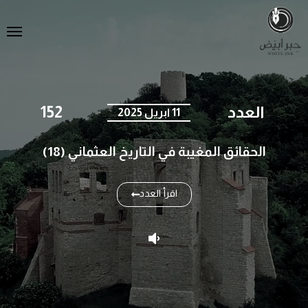
العدد
152
11 ابريل 2025
الحقائق المغيبة في التاريخ العثماني (18)
اقرأ العدد