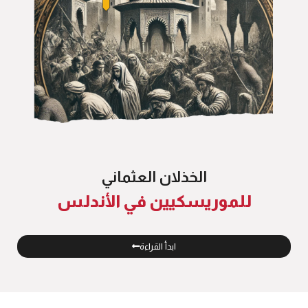
الخذلان العثماني
للموريسكيين في الأندلس
ابدأ القراءة