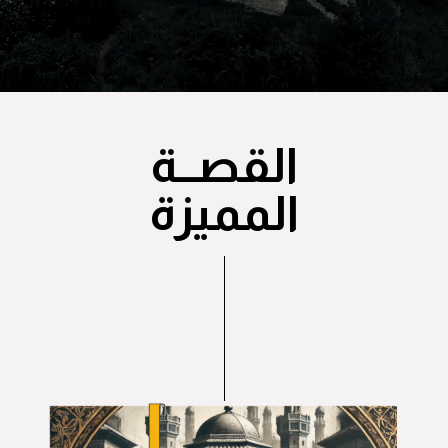
القصــة
المميزة