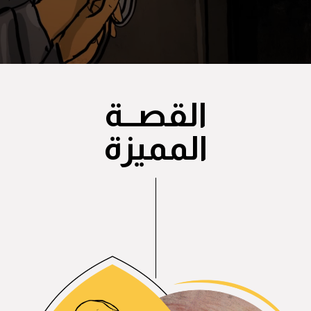
القصــة
المميزة