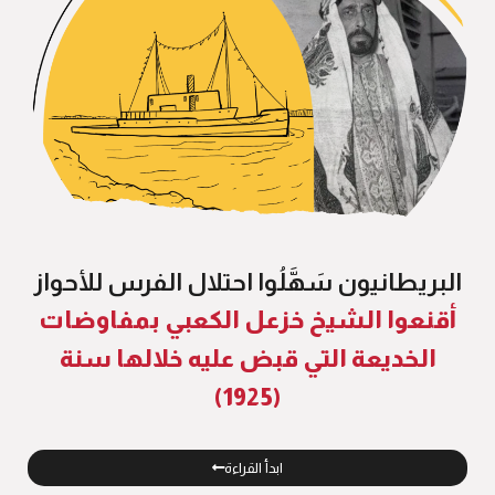
البريطانيون سَهَّلُوا احتلال الفرس للأحواز
أقنعوا الشيخ خزعل الكعبي بمفاوضات
الخديعة التي قبض عليه خلالها سنة
(1925)
ابدأ القراءة