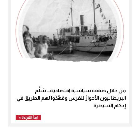
من خلال صفقة سياسية اقتصادية… سَلَّم
البريطانيون الأحوازَ للفرس ومَهَّدُوا لهم الطريق في
إحكام السيطرة
ابدأ القراءة »