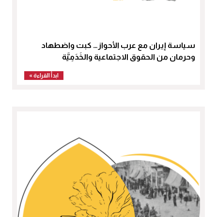
سياسة إيران مع عرب الأحواز… كبت واضطهاد
وحرمان من الحقوق الاجتماعية والخَدَمِيَّة
ابدأ القراءة »