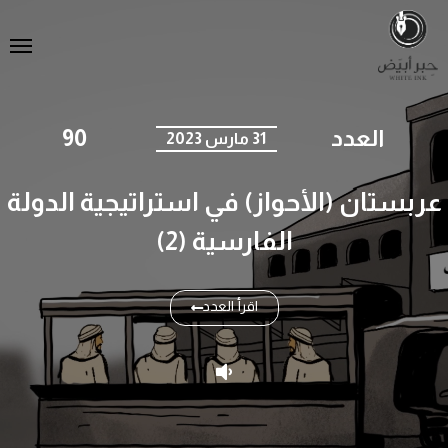
العدد
90
31 مارس 2023
عربستان (الأحواز) في استراتيجية الدولة
الفارسية (2)
اقرأ العدد