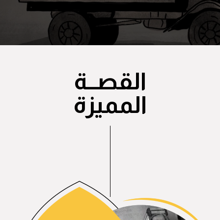
القصــة
المميزة