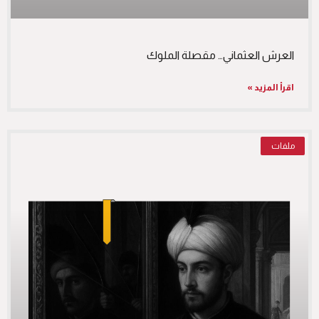
العرش العثماني… مقصلة الملوك
اقرأ المزيد »
ملفات