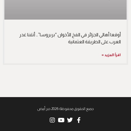
أوقعا أهالي الجزائر في الفخ الأخوان “بربروسا”… أتقنا غدر
العرب على الطريقة العثمانية
اقرأ المزيد »
جميع الحقوق محفوظة 2026 حبر أبيض