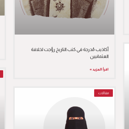
أكاذيب مُدرجة في كتب التاريخ روَّجت لخلافة
العثمانيين
اقرأ المزيد »
مقالات