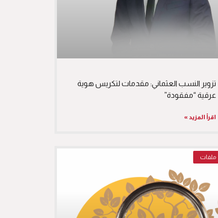
تزوير النسب العثماني: مقدمات لتكريس هوية
عرقية “مفقودة”
اقرأ المزيد »
ملفات