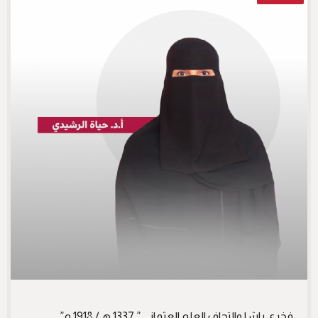
فخري باشا والتحاف العلم العثماني ” 1337 هـ/ 1918 م”