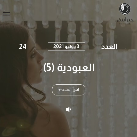
العدد
24
3 يوليو 2021
العبودية (5)
اقرأ العدد