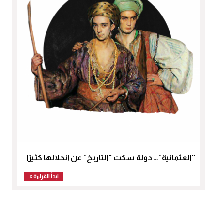
“العثمانية”… دولة سكت “التاريخ” عن انحلالها كثيرًا
ابدأ القراءة »