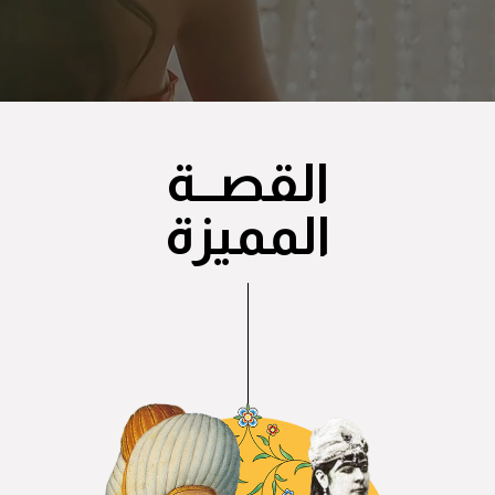
القصــة
المميزة