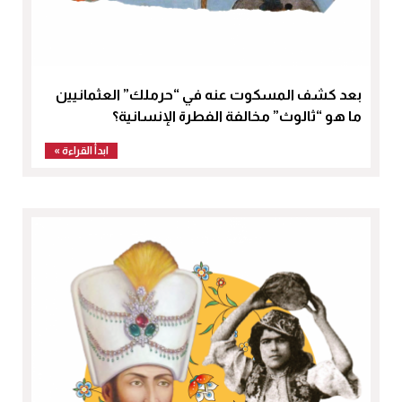
بعد كشف المسكوت عنه في “حرملك” العثمانيين
ما هو “ثالوث” مخالفة الفطرة الإنسانية؟
ابدأ القراءة »