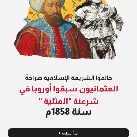
خالفوا الشريعة الإسلامية صراحةً
العثمانيون سبقوا أوروبا في
شرعنة "المثلية "
سنة 1858م
ابدأ القراءة