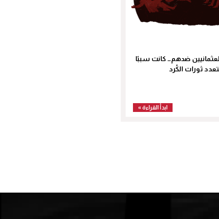
لعثمانيين ضدهم… كانت سببًا
تعدد ثورات الكُرد
ابدأ القراءة »