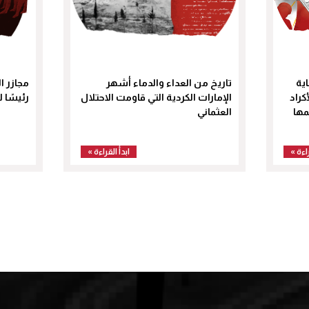
ية
تاريخ من العداء والدماء أشهر
مجازر ا
كراد
الإمارات الكردية التي قاومت الاحتلال
رئيسًا ل
مها
العثماني
راءة »
ابدأ القراءة »