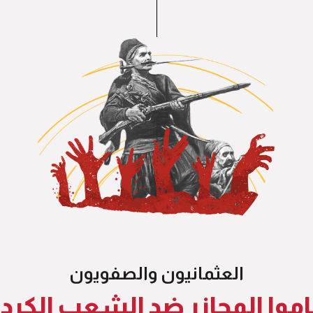
العثمانيون والصفويون
اموا المجازر ضد الشعب الكرد