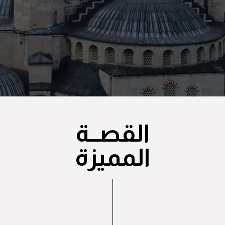
القصــة
المميزة