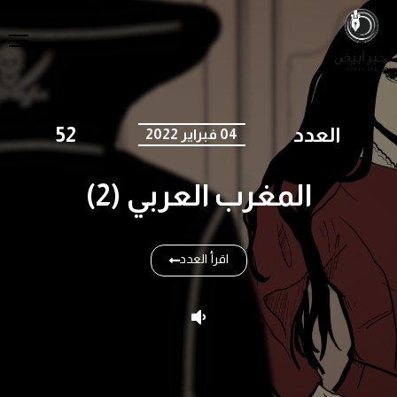
العدد
52
04 فبراير 2022
المغرب العربي (2)
اقرأ العدد