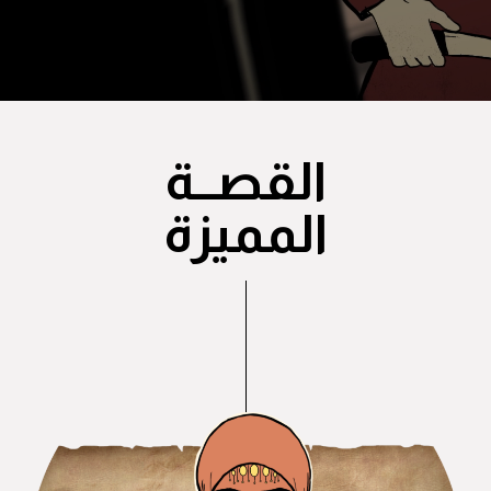
القصــة
المميزة