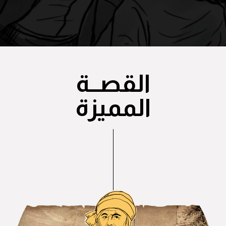
القصــة
المميزة