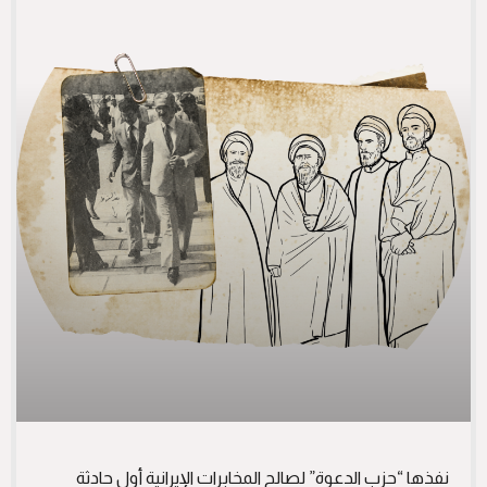
نفذها “حزب الدعوة” لصالح المخابرات الإيرانية أول حادثة