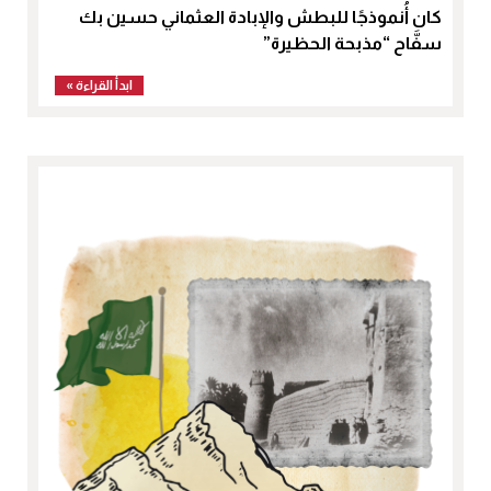
كان أُنموذجًا للبطش والإبادة العثماني حسين بك
سفَّاح “مذبحة الحظيرة”
ابدأ القراءة »