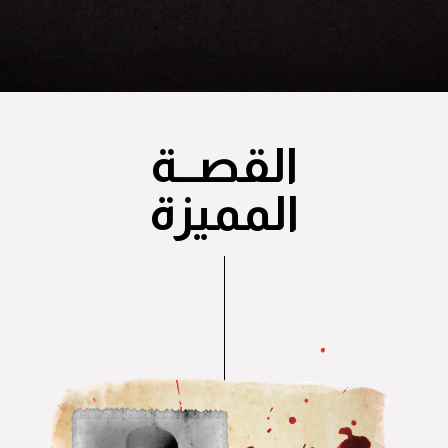
القصــة
المميزة