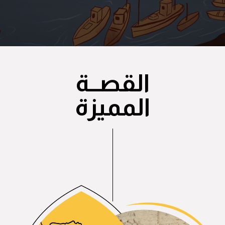
القصــة
المميزة