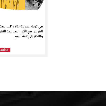
في ثورة الحويزة (1928
الفرس مع الثوار سياسة التفر
والاختراق لإفشالهم
ابدأ الق