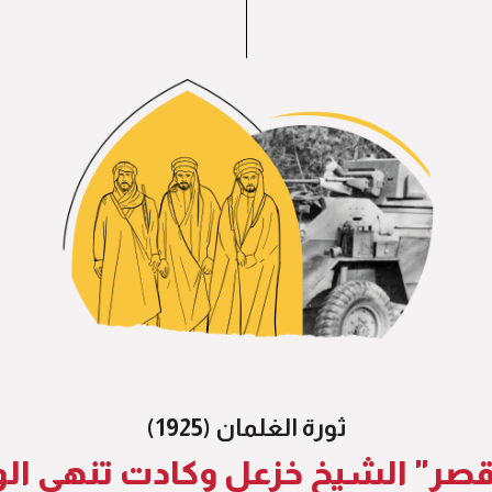
ثورة الغلمان (1925)
صر" الشيخ خزعل وكادت تنهي الو