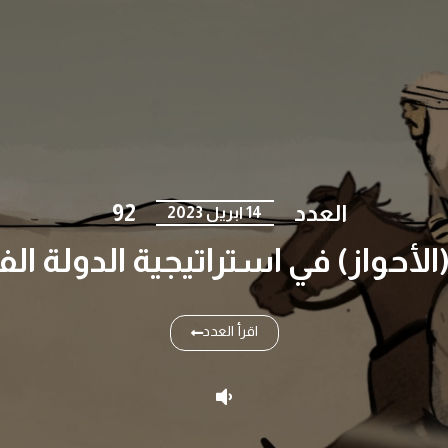
العدد
92
14 ابريل 2023
أحواز) في استراتيجية الدولة الفار
اقرأ العدد