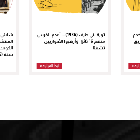
)…. استخدم
ثورة بني طرف (1936)…. أعدم الفرس
شلش و
يق
منهم 16 ثائرًا، وأرهبوا الأحوازيين
المنتشر
تشفيًا
الكويت؛
سنة (1925م).
راءة »
ابدأ القراءة »