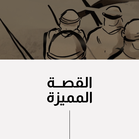
القصــة
المميزة