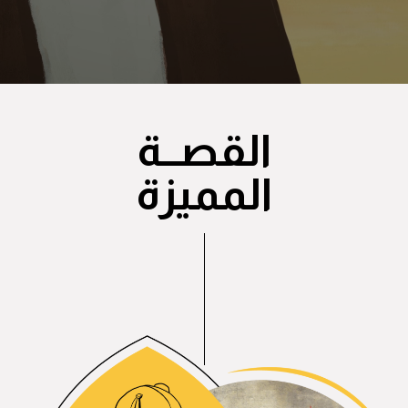
القصــة
المميزة