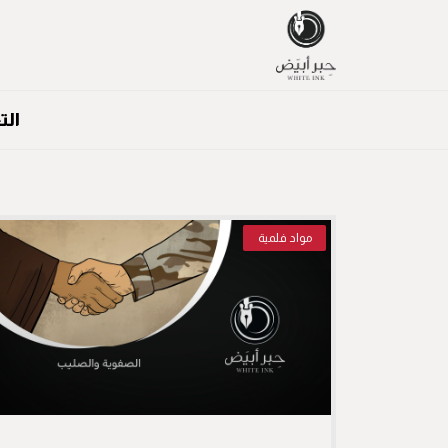
الت
مواد فلمية