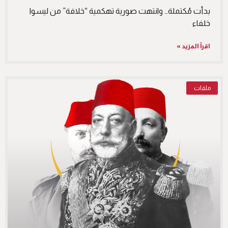
بدأت مُكتملة… وانتهت صورية تهكمية “خلافة” من ليسوا
خلفاء
اقرأ المزيد »
ملفات