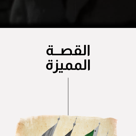
القصــة
المميزة