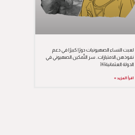
لعبت النساء الصهيونيات دورًا كبيرًا في دعم
نفوذهن الامتيازات.. سر التَّمكين الصهيوني في
الدولة العثمانية￼
اقرأ المزيد »